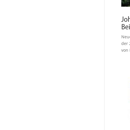
Jo
Be
Neue
der 
von 