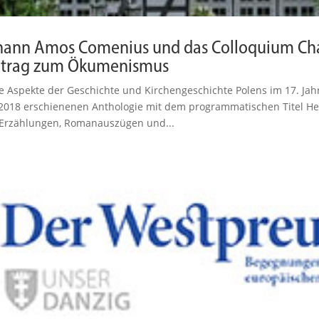
hann Amos ­Comenius und das Colloquium Cha
itrag zum Ökumenismus
 Aspekte der Geschichte und Kirchen­ge­schichte Polens im 17. Jahr
2018 erschie­nenen Antho­logie mit dem program­ma­ti­schen Titel H
Erzäh­lungen, Roman­aus­zügen und...