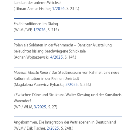
Land an der unteren Weichsel
(Tilman Asmus Fischer,
1/2026
, S. 23ff.)
Erzähl­tra­di­tionen im Dialog
(WLM / WP,
1/2026
, S. 21f.)
Polen als Soldaten in der Wehrmacht – Danziger Ausstellung
beleuchtet bislang beschwiegene Schicksale
(Adrian Wojta­szewski,
4/2025
, S. 14f.)
Muzeum Miasta Rumi
/ Das Stadt­museum von Rahmel. Eine neue
Kultur­in­sti­tution in der Kleinen Dreistadt
(Magdalena Pasewicz-Rybacka,
3/2025
, S. 25f.)
»Zwischen Düne und Struktur«. Walter Klessing und der Kunst­kreis
Warendorf
(WP / WLM,
3/2025
, S. 27)
Angekommen. Die Integration der Vertrie­benen in Deutschland
(WLM / Erik Fischer,
2/2025
, S. 24ff.)