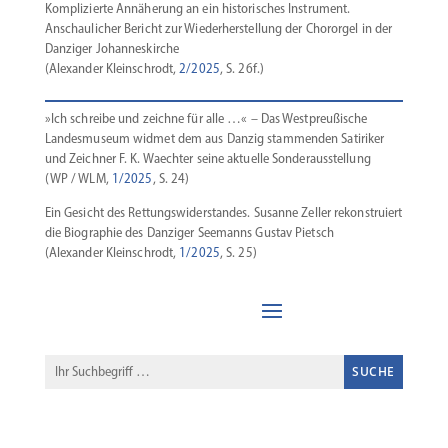
Kompli­zierte Annäherung an ein histo­ri­sches Instrument.
Anschau­licher Bericht zur Wieder­her­stellung der Chororgel in der
Danziger Johan­nes­kirche
(Alexander Klein­schrodt,
2/2025
, S. 26f.)
»Ich schreibe und zeichne für alle …« – Das Westpreu­ßische
Landes­museum widmet dem aus Danzig stammenden Satiriker
und Zeichner F. K. Waechter seine aktuelle Sonder­aus­stellung
(WP / WLM,
1/2025
, S. 24)
Ein Gesicht des Rettungs­wi­der­standes. Susanne Zeller rekon­struiert
die Biographie des Danziger Seemanns Gustav Pietsch
(Alexander Klein­schrodt,
1/2025
, S. 25)