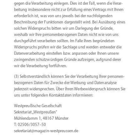
gegen die Verar­beitung einlegen. Dies ist der Fall, wenn die Verar­
beitung insbe­sondere nicht zur Erfüllung eines Vertrags mit Ihnen
erfor­derlich ist, was von uns jeweils bei der nachfol­genden
Beschreibung der Funktionen darge­stellt wird. Bei Ausübung eines
solchen Wider­spruchs bitten wir um Darlegung der Gründe,
weshalb wir Ihre perso­nen­be­zo­genen Daten nicht wie von uns
durch­ge­führt verar­beiten sollten. Im Falle Ihres begrün­deten
Wider­spruchs prüfen wir die Sachlage und werden entweder die
Daten­ver­ar­beitung einstellen bzw. anpassen oder Ihnen unsere
zwingenden schutz­wür­digen Gründe aufzeigen, aufgrund derer
wir die Verar­beitung fortführen.
(3) Selbst­ver­ständlich können Sie der Verar­beitung Ihrer perso­nen­
be­zo­genen Daten für Zwecke der Werbung und Daten­analyse
jederzeit wider­sprechen. Über Ihren Werbe­wi­der­spruch können Sie
uns unter folgenden Kontakt­daten informieren:
Westpreu­ßische Gesell­schaft
Sekre­tariat „Westpreußen“
Mühlendamm 1, 48167 Münster
T: 02506/3057–50
sekretariat@magazin-westpreussen.de