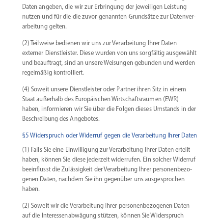
Daten angeben, die wir zur Erbringung der jewei­ligen Leistung
nutzen und für die die zuvor genannten Grund­sätze zur Daten­ver­
ar­beitung gelten.
(2) Teilweise bedienen wir uns zur Verar­beitung Ihrer Daten
externer Dienst­leister. Diese wurden von uns sorgfältig ausge­wählt
und beauf­tragt, sind an unsere Weisungen gebunden und werden
regel­mäßig kontrolliert.
(4) Soweit unsere Dienst­leister oder Partner ihren Sitz in einem
Staat außerhalb des Europäi­schen Wirtschafts­raumen (EWR)
haben, infor­mieren wir Sie über die Folgen dieses Umstands in der
Beschreibung des Angebotes.
§5 Widerspruch oder Widerruf gegen die Verarbeitung Ihrer Daten
(1) Falls Sie eine Einwil­ligung zur Verar­beitung Ihrer Daten erteilt
haben, können Sie diese jederzeit wider­rufen. Ein solcher Widerruf
beein­flusst die Zuläs­sigkeit der Verar­beitung Ihrer perso­nen­be­zo­
genen Daten, nachdem Sie ihn gegenüber uns ausge­sprochen
haben.
(2) Soweit wir die Verar­beitung Ihrer perso­nen­be­zo­genen Daten
auf die Inter­es­sen­ab­wägung stützen, können Sie Wider­spruch