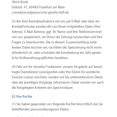
Ulrich Bonk
Voltastr. 41, 60486 Frankfurt am Main
u.bonk@westpreussische-gesellschaft.de
(3) Bei Ihrer Kontakt­auf­nahme mit uns per E‑Mail oder über ein
Kontakt­for­mular werden die von Ihnen mitge­teilten Daten (Ihre
Adresse, E‑Mail-Adresse, ggf. Ihr Name und Ihre Telefon­nummer)
von uns gespei­chert, um Ihnen die Zeitung zuzusenden und Ihre
Fragen zu beant­worten. Die in diesem Zusam­menhang anfal­
lenden Daten löschen wir, nachdem die Speicherung nicht mehr
erfor­derlich ist, oder schränken die Verar­beitung ein, falls gesetz­
liche Aufbe­wah­rungs­pflichten bestehen.
(4) Falls wir für einzelne Funktionen unseres Angebots auf beauf­
tragte Dienst­leister zurück­greifen oder Ihre Daten für werbliche
Zwecke nutzen möchten, werden wir Sie unten­stehend im Detail
über die jewei­ligen Vorgänge infor­mieren. Dabei nennen wir auch
die festge­legten Kriterien der Speicherdauer.
§2 Ihre Rechte
(1) Sie haben gegenüber uns folgende Rechte hinsichtlich der Sie
betref­fenden perso­nen­be­zo­genen Daten: