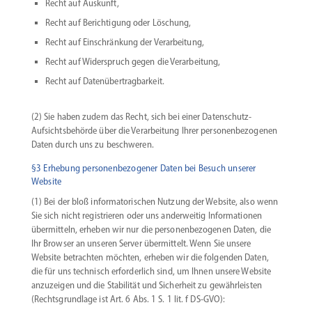
Recht auf Auskunft,
Recht auf Berich­tigung oder Löschung,
Recht auf Einschränkung der Verarbeitung,
Recht auf Wider­spruch gegen die Verarbeitung,
Recht auf Datenübertragbarkeit.
(2) Sie haben zudem das Recht, sich bei einer Datenschutz-
Aufsichtsbehörde über die Verar­beitung Ihrer perso­nen­be­zo­genen
Daten durch uns zu beschweren.
§3 Erhebung personenbezogener Daten bei Besuch unserer
Website
(1) Bei der bloß infor­ma­to­ri­schen Nutzung der Website, also wenn
Sie sich nicht regis­trieren oder uns ander­weitig Infor­ma­tionen
übermitteln, erheben wir nur die perso­nen­be­zo­genen Daten, die
Ihr Browser an unseren Server übermittelt. Wenn Sie unsere
Website betrachten möchten, erheben wir die folgenden Daten,
die für uns technisch erfor­derlich sind, um Ihnen unsere Website
anzuzeigen und die Stabi­lität und Sicherheit zu gewähr­leisten
(Rechts­grundlage ist Art. 6 Abs. 1 S. 1 lit. f DS-GVO):