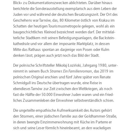
Blick« zu Dokumen­ta­ti­ons­zwecken ablich­teten. Darüber hinaus
berichtete die Sonder­aus­stellung exempla­risch aus dem Leben der
Juden vor und während der deutschen Besat­zungszeit. Der Ort des
Geschehens war Tarnów, das, 80 Kilometer östlich von Krakau im
Schatten der heutigen Touris­mus­me­tropole gelegen, wohl als ein
bauge­schicht­liches Kleinod bezeichnet werden darf. Der mittel­al­
ter­liche Stadtkern mit seinen Befes­ti­gungs­an­lagen, die Backstein­
ka­the­drale und vor allem der imposante Markt­platz, in dessen
Mitte das Rathaus spontan an dasjenige von Posen oder Kulm
denken lässt, prägen auch jetzt noch das Bild der Stadt.
Der polnische Schrift­steller Mikołaj Łoziński, Jahrgang 1980, unter­
nimmt in seinem Buch
Stramer. Ein Famili­en­roman
, das 2019 im
polni­schen Original erschien und fünf Jahre später von Renate
Schmidgall ins Deutsche übertragen wurde, eine Reise in
ebendieses Tarnów zur Zeit zwischen den Weltkriegen, als noch
fast die Hälfte der 50.000 Einwohner Juden waren und ein fried­
liches Zusam­men­leben der Einwohner selbst­ver­ständlich schien.
Die ungeteilte empathische Aufmerk­samkeit des Autors gehört
den Stramers, einer jüdischen Familie aus der Goldhammer-Straße,
in deren beengte Einzim­mer­wohnung mit Küche im Parterre er
sich und seine Leser förmlich hinein­beamt, an den wacke­ligen