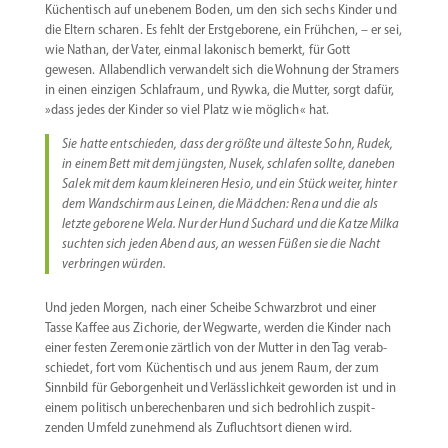
Küchen­tisch auf unebenem Boden, um den sich sechs Kinder und
die Eltern scharen. Es fehlt der Erstge­borene, ein Frühchen, – er sei,
wie Nathan, der Vater, einmal lakonisch bemerkt, für Gott
gewesen. Allabendlich verwandelt sich die Wohnung der Stramers
in einen einzigen Schlafraum, und Rywka, die Mutter, sorgt dafür,
»dass jedes der Kinder so viel Platz wie möglich« hat.
Sie hatte entschieden, dass der größte und älteste Sohn, Rudek,
in einem Bett mit dem jüngsten, Nusek, schlafen sollte, daneben
Salek mit dem kaum kleineren Hesio, und ein Stück weiter, hinter
dem Wandschirm aus Leinen, die Mädchen: Rena und die als
letzte geborene Wela. Nur der Hund Suchard und die Katze Milka
suchten sich jeden Abend aus, an wessen Füßen sie die Nacht
verbringen würden.
Und jeden Morgen, nach einer Scheibe Schwarzbrot und einer
Tasse Kaffee aus Zichorie, der Wegwarte, werden die Kinder nach
einer festen Zeremonie zärtlich von der Mutter in den Tag verab­
schiedet, fort vom Küchen­tisch und aus jenem Raum, der zum
Sinnbild für Gebor­genheit und Verläss­lichkeit geworden ist und in
einem politisch unbere­chen­baren und sich bedrohlich zuspit­
zenden Umfeld zunehmend als Zufluchtsort dienen wird.