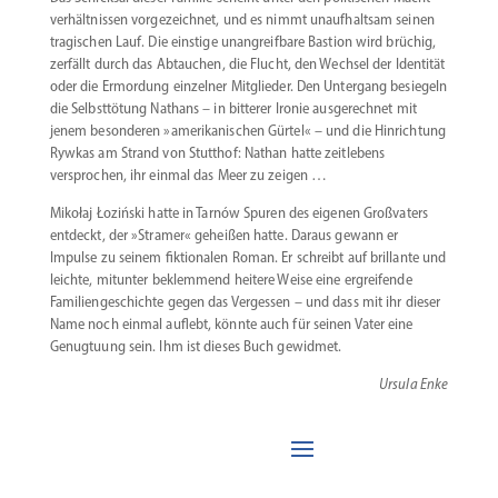
ver­hält­nissen vorge­zeichnet, und es nimmt unauf­haltsam seinen
tragi­schen Lauf. Die einstige unangreifbare Bastion wird brüchig,
zerfällt durch das Abtauchen, die Flucht, den Wechsel der Identität
oder die Ermordung einzelner Mitglieder. Den Untergang besiegeln
die Selbst­tötung Nathans – in bitterer Ironie ausge­rechnet mit
jenem beson­deren »ameri­ka­ni­schen Gürtel« – und die Hinrichtung
Rywkas am Strand von Stutthof: Nathan hatte zeitlebens
versprochen, ihr einmal das Meer zu zeigen …
Mikołaj Łoziński hatte in Tarnów Spuren des eigenen Großvaters
entdeckt, der »Stramer« geheißen hatte. Daraus gewann er
Impulse zu seinem fiktio­nalen Roman. Er schreibt auf brillante und
leichte, mitunter beklemmend heitere Weise eine ergrei­fende
Famili­en­ge­schichte gegen das Vergessen – und dass mit ihr dieser
Name noch einmal auflebt, könnte auch für seinen Vater eine
Genug­tuung sein. Ihm ist dieses Buch gewidmet.
Ursula Enke