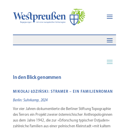
In den Blick genommen
MIKOŁAJ ŁOZIŃSKI: STRAMER – EIN FAMILIENROMAN
Berlin: Suhrkamp, 2024
Vor vier Jahren dokumen­tierte die Berliner Stiftung Topographie
des Terrors ein Projekt zweier öster­rei­chi­scher Anthro­po­lo­ginnen
aus dem Jahre 1942, die zur »Erfor­schung typischer Ostjuden«
zahlreiche Familien aus einer polni­schen Klein­stadt »mit kaltem