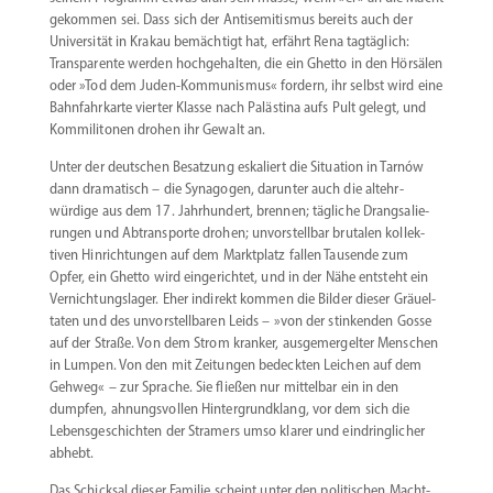
gekommen sei. Dass sich der Antise­mi­tismus bereits auch der
Univer­sität in Krakau bemächtigt hat, erfährt Rena tagtäglich:
Trans­pa­rente werden hochge­halten, die ein Ghetto in den Hörsälen
oder »Tod dem Juden-Kommunismus« fordern, ihr selbst wird eine
Bahnfahr­karte vierter Klasse nach Palästina aufs Pult gelegt, und
Kommi­li­tonen drohen ihr Gewalt an.
Unter der deutschen Besatzung eskaliert die Situation in Tarnów
dann drama­tisch – die Synagogen, darunter auch die altehr­
würdige aus dem 17. Jahrhundert, brennen; tägliche Drang­sa­lie­
rungen und Abtrans­porte drohen; unvor­stellbar brutalen kollek­
tiven Hinrich­tungen auf dem Markt­platz fallen Tausende zum
Opfer, ein Ghetto wird einge­richtet, und in der Nähe entsteht ein
Vernich­tungs­lager. Eher indirekt kommen die Bilder dieser Gräuel­
taten und des unvor­stell­baren Leids – »von der stinkenden Gosse
auf der Straße. Von dem Strom kranker, ausge­mer­gelter Menschen
in Lumpen. Von den mit Zeitungen bedeckten Leichen auf dem
Gehweg« – zur Sprache. Sie fließen nur mittelbar ein in den
dumpfen, ahnungs­vollen Hinter­grund­klang, vor dem sich die
Lebens­ge­schichten der Stramers umso klarer und eindring­licher
abhebt.
Das Schicksal dieser Familie scheint unter den politi­schen Macht­