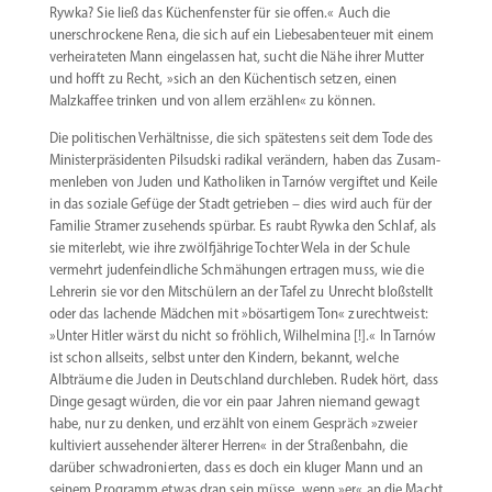
Rywka? Sie ließ das Küchen­fenster für sie offen.« Auch die
unerschro­ckene Rena, die sich auf ein Liebes­aben­teuer mit einem
verhei­ra­teten Mann einge­lassen hat, sucht die Nähe ihrer Mutter
und hofft zu Recht, »sich an den Küchen­tisch setzen, einen
Malzkaffee trinken und von allem erzählen« zu können.
Die politi­schen Verhält­nisse, die sich spätestens seit dem Tode des
Minis­ter­prä­si­denten Pilsudski radikal verändern, haben das Zusam­
men­leben von Juden und Katho­liken in Tarnów vergiftet und Keile
in das soziale Gefüge der Stadt getrieben – dies wird auch für der
Familie Stramer zusehends spürbar. Es raubt Rywka den Schlaf, als
sie miterlebt, wie ihre zwölf­jährige Tochter Wela in der Schule
vermehrt juden­feind­liche Schmä­hungen ertragen muss, wie die
Lehrerin sie vor den Mitschülern an der Tafel zu Unrecht bloßstellt
oder das lachende Mädchen mit »bösar­tigem Ton« zurecht­weist:
»Unter Hitler wärst du nicht so fröhlich, Wilhelmina [!].« In Tarnów
ist schon allseits, selbst unter den Kindern, bekannt, welche
Albträume die Juden in Deutschland durch­leben. Rudek hört, dass
Dinge gesagt würden, die vor ein paar Jahren niemand gewagt
habe, nur zu denken, und erzählt von einem Gespräch »zweier
kulti­viert ausse­hender älterer Herren« in der Straßenbahn, die
darüber schwa­dro­nierten, dass es doch ein kluger Mann und an
seinem Programm etwas dran sein müsse, wenn »er« an die Macht