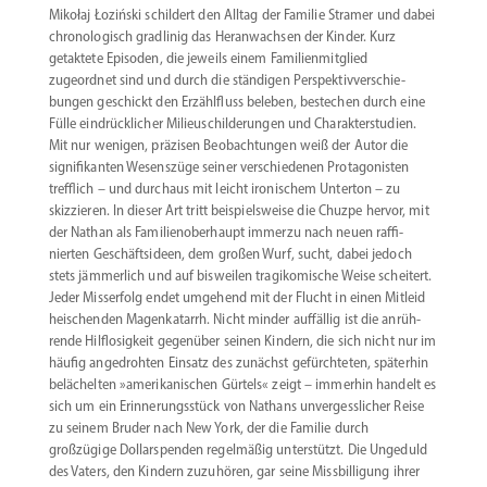
Mikołaj Łoziński schildert den Alltag der Familie Stramer und dabei
chrono­lo­gisch gradlinig das Heran­wachsen der Kinder. Kurz
getaktete Episoden, die jeweils einem Famili­en­mit­glied
zugeordnet sind und durch die ständigen Perspek­tiv­ver­schie­
bungen geschickt den Erzähl­fluss beleben, bestechen durch eine
Fülle eindrück­licher Milieu­schil­de­rungen und Charak­ter­studien.
Mit nur wenigen, präzisen Beobach­tungen weiß der Autor die
signi­fi­kanten Wesenszüge seiner verschie­denen Protago­nisten
trefflich – und durchaus mit leicht ironi­schem Unterton – zu
skizzieren. In dieser Art tritt beispiels­weise die Chuzpe hervor, mit
der Nathan als Famili­en­ober­haupt immerzu nach neuen raffi­
nierten Geschäfts­ideen, dem großen Wurf, sucht, dabei jedoch
stets jämmerlich und auf bisweilen tragi­ko­mische Weise scheitert.
Jeder Misserfolg endet umgehend mit der Flucht in einen Mitleid
heischenden Magen­ka­tarrh. Nicht minder auffällig ist die anrüh­
rende Hilflo­sigkeit gegenüber seinen Kindern, die sich nicht nur im
häufig angedrohten Einsatz des zunächst gefürch­teten, späterhin
belächelten »ameri­ka­ni­schen Gürtels« zeigt – immerhin handelt es
sich um ein Erinne­rungs­stück von Nathans unver­gess­licher Reise
zu seinem Bruder nach New York, der die Familie durch
großzügige Dollar­spenden regel­mäßig unter­stützt. Die Ungeduld
des Vaters, den Kindern zuzuhören, gar seine Missbil­ligung ihrer