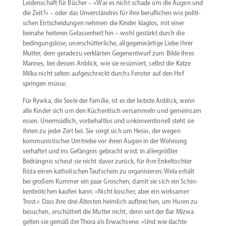
Leiden­schaft für Bücher – »War es nicht schade um die Augen und
die Zeit?« – oder das Unver­ständnis für ihre beruf­lichen wie politi­
schen Entschei­dungen nehmen die Kinder klaglos, mit einer
beinahe heiteren Gelas­senheit hin – wohl gestärkt durch die
bedin­gungslose, unerschüt­ter­liche, allge­gen­wärtige Liebe ihrer
Mutter, dem geradezu verklärten Gegen­entwurf zum Bilde ihres
Mannes, bei dessen Anblick, wie sie resümiert, selbst die Katze
Milka nicht selten aufge­schreckt durchs Fenster auf den Hof
springen müsse.
Für Rywka, die Seele der Familie, ist es der liebste Anblick, wenn
alle Kinder sich um den Küchen­tisch versammeln und gemeinsam
essen. Unermüdlich, vorbe­haltlos und unkon­ven­tionell steht sie
ihnen zu jeder Zeit bei. Sie sorgt sich um Hesio, der wegen
kommu­nis­ti­scher Umtriebe vor ihren Augen in der Wohnung
verhaftet und ins Gefängnis gebracht wird; in aller­größter
Bedrängnis scheut sie nicht davor zurück, für ihre Enkel­tochter
Róża einen katho­li­schen Taufschein zu organi­sieren; Wela erhält
bei großem Kummer ein paar Groschen, damit sie sich ein Schin­
ken­brötchen kaufen kann: »Nicht koscher, aber ein wirksamer
Trost.« Dass ihre drei Ältesten heimlich aufbrechen, um Huren zu
besuchen, erschüttert die Mutter nicht, denn seit der Bar Mizwa
gelten sie gemäß der Thora als Erwachsene: »Und wie dachte