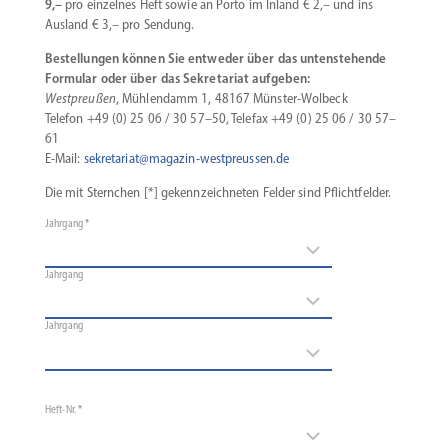
9,–
pro einzelnes Heft sowie an Porto im Inland € 2,– und ins
Ausland € 3,– pro Sendung.
Bestel­lungen können Sie entweder über das unten­ste­hende
Formular oder über das Sekre­tariat aufgeben:
Westpreußen
, Mühlendamm 1, 48167 Münster-Wolbeck
Telefon +49 (0) 25 06 / 30 57–50, Telefax +49 (0) 25 06 / 30 57–
61
E‑Mail:
sekretariat@magazin-westpreussen.de
Die mit Sternchen [*] gekenn­zeich­neten Felder sind Pflichtfelder.
Jahrgang
*
Jahrgang
Jahrgang
Heft-Nr.
*