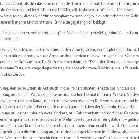
 für den Verrat, als den das Kind den Tag der Flucht erlebt hat, für eine sichtbare, nich
nde Verletzung und letztlich für die Unfähigkeit, loslassen zu können – für dieses
wärts­gucken, dieses Nichtd­rü­ber­weg­kom­men­wollen“, wie es seine ehemalige Geli
nierend benennt und damit sein „Erinne­rungs­ge­fängnis“ beklagt.
edanken an jenen „verdammten Tag“ im Mai sind allge­gen­wärtig, minutiös und von
 Intensität:
s wir aufstanden, berührten wir uns an den Armen, so eng war es plötzlich. Und so l
ß man hören konnte, wie die Ärmel anein­an­der­rieben. Da war es gar keine Küche m
ndern eine Grabkammer. Die Stühle blieben darin, der Tisch, der Schrank, die wegge
hlossene Tasse, das wegge­legte Messer, die abgeschnittene Brotrinde, die Luft, auch
ft blieb zurück.
n Tag, den seine Eltern als Aufbruch in die Freiheit planten, erlebte das Kind als die
eibung aus seinem Paradies, aus seiner märki­schen Heimat mit ihren Wiesen, Sandw
rn­wäldern und dem Kanal, mit ihrem unver­wech­sel­baren Duft von Kastanien und Fli
ratäpfeln und Kartof­fel­feuern, mit dem vertrauten Ticken der Standuhr. Es war die
eibung aus seiner unbeschwerte Kindheit, aus Gebor­genheit und dörflicher Gemein­s
enen er späterhin in seinen von stiller Wehmut erfüllten Stimmungs­bildern – gefärb
­melndem Dialekt und in schlichten Dialogen – berührend erzählen wird. Zu diesem
z gehört auch die Erinnerung an jenen einzig­ar­tigen Moment in Plothow, als er abe
em Weg nach Hause stehen bleiben musste, „überwältigt vom Glück zu leben, plötzl