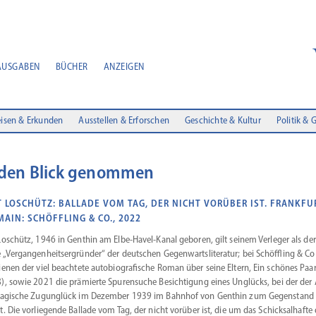
AUSGABEN
BÜCHER
ANZEIGEN
isen & Erkunden
Ausstellen & Erforschen
Geschichte & Kultur
Politik & 
 den Blick genommen
T LOSCHÜTZ: BALLADE VOM TAG, DER NICHT VORÜBER IST. FRANKFU
AIN: SCHÖFFLING & CO., 2022
Loschütz, 1946 in Genthin am Elbe-Havel-Kanal geboren, gilt seinem Verleger als der
 „Vergan­gen­heits­er­gründer“ der deutschen Gegen­warts­li­te­ratur; bei Schöffling & Co
ienen der viel beachtete autobio­gra­fische Roman über seine Eltern, Ein schönes Paa
), sowie 2021 die prämierte Spuren­suche Besich­tigung eines Unglücks, bei der der
ragische Zugun­glück im Dezember 1939 im Bahnhof von Genthin zum Gegen­stand
t. Die vorlie­gende Ballade vom Tag, der nicht vorüber ist, die um das Schick­sal­hafte 