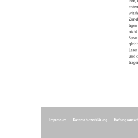
ihm, 
entwu
wissh
Zuneh
tigen
nicht
Sprac
gleic
Leser
und d
trage
Impressum
Datenschutzerklärung
Haftungsaussch