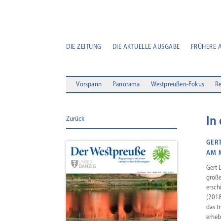
DIE ZEITUNG
DIE AKTUELLE AUSGABE
FRÜHERE 
Vorspann
Panorama
Westpreußen-Fokus
Re
In
Zurück
GER
AM M
Gert 
große
ersch
(2018
das t
erheb