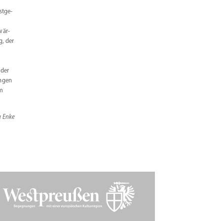
t­ge­
wär­
g, der
 der
ungen
hm
a Enke