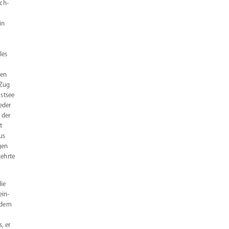
Ich-
in
les
hen
 Zug
Ostsee
eder
 der
t
us
gen
kehrte
die
ein­
 dem
, er