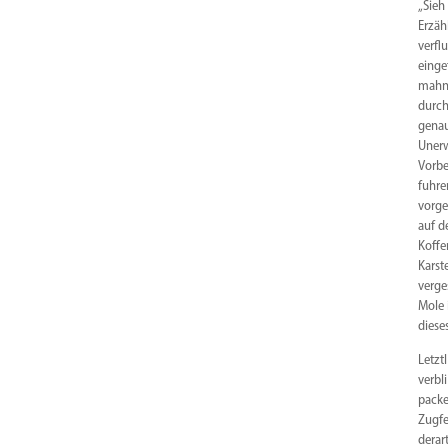
„Sieh
Erzäh
verfl
einge
mahne
durch
genau
Unerw
Vorbe
fuhre
vorge
auf d
Koffe
Karst
verge
Mole 
diese
Letzt
verbl
packe
Zugfe
derar