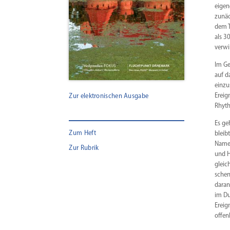
eigen
zunäc
dem T
als 3
verwir
Im Ge
auf d
einzu
Ereig
Zur elektronischen Ausgabe
Rhyth
Es ge
Zum Heft
bleib
Namen
Zur Rubrik
und H
gleic
schen
daran
im Du
Ereig
offen