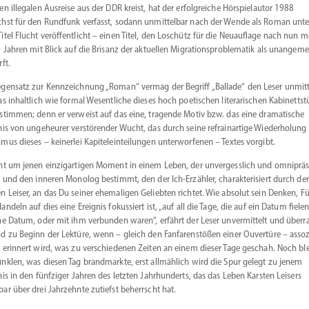
en illegalen Ausreise aus der DDR kreist, hat der erfolg­reiche Hörspiel­autor 1988
hst für den Rundfunk verfasst, sodann unmit­telbar nach der Wende als Roman unte
itel Flucht veröf­fent­licht – einen Titel, den Loschütz für die Neuauflage nach nun 
0 Jahren mit Blick auf die Brisanz der aktuellen Migra­ti­ons­pro­ble­matik als unange­m
ft.
gensatz zur Kennzeichnung „Roman“ vermag der Begriff „Ballade“ den Leser unmit­t
as inhaltlich wie formal Wesent­liche dieses hoch poeti­schen litera­ri­schen Kabinett­st
­stimmen; denn er verweist auf das eine, tragende Motiv bzw. das eine drama­tische
nis von ungeheurer verstö­render Wucht, das durch seine refrain­artige Wieder­holung
mus dieses – keinerlei Kapitel­ein­tei­lungen unter­wor­fenen – Textes vorgibt.
ht um jenen einzig­ar­tigen Moment in einem Leben, der unver­gesslich und omniprä
t und den inneren Monolog bestimmt, den der Ich-Erzähler, charak­te­ri­siert durch de
 Leiser, an das Du seiner ehema­ligen Geliebten richtet. Wie absolut sein Denken, F
andeln auf dies eine Ereignis fokus­siert ist, „auf all die Tage, die auf ein Datum fielen
he Datum, oder mit ihm verbunden waren“, erfährt der Leser unver­mittelt und überr
d zu Beginn der Lektüre, wenn – gleich den Fanfa­ren­stößen einer Ouvertüre – assoz
 erinnert wird, was zu verschie­denen Zeiten an einem dieser Tage geschah. Noch ble
nklen, was diesen Tag brand­markte, erst allmählich wird die Spur gelegt zu jenem
nis in den fünfziger Jahren des letzten Jahrhun­derts, das das Leben Karsten Leisers
bar über drei Jahrzehnte zutiefst beherrscht hat.