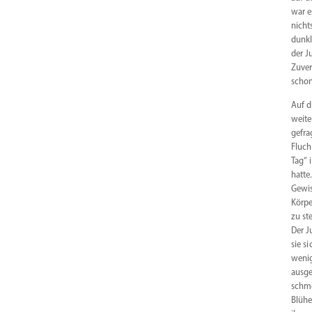
war e
nicht
dunkl
der J
Zuver
schon
Auf d
weite
gefra
Fluch
Tag“ 
hatte
Gewis
Körpe
zu st
Der J
sie s
wenig
ausge
schme
Blühe