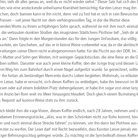
 hin, sieh dir alles genau an, weil du es nicht wieder siehst.“ Dieser Satz hat sich des 
lers wie eine anste­ckende unheilsame Krankheit bemächtig; Karsten Leiser mag ihn
uchen, doch bannen kann er ihn nicht, denn viel zu fest hat er sich in sein Bewusstse
­fressen – seit jener Nacht vor dem verhäng­nis­vollen Tag, in der die Mutter diese
nden Worte zu ihrem achtjäh­rigen Sohn sprach, während sie mit ihm noch einmal
 die vertrauten dunklen Straßen des imagi­nären Städt­chens Plothow lief: „Sieh dir al
 an.“ Dann folgte in den Morgen­stunden das für den Jungen Unfassbare, das völlig
artete, ein Geschehen, auf das er in keiner Weise vorbe­reitet war, da er die akribi­sc
­rei­tungen seiner Eltern nicht wahrge­nommen hatte: für die Flucht aus der DDR. Im
n Mutter und Sohn gen Westen, mit wenigen Gepäck­stücken, die eine Reise an die 
ben sollten. Darunter war auch jener kleine Koffer, den der Junge trug und dessen L
em Weg hin zum Bahnhof durch einen Nagel aufge­ritzt wurde. So gezeichnet, sollte
r ihn fortan als bestän­diges Memento durchs Leben begleiten. Mehrmals, so erläuter
en Leiser, habe er versucht, sich dieses Koffers zu entle­digen, habe ihn bewusst im B
ssen oder auf einem belebten Platz stehen­ge­lassen, er habe ihn sogar von einer lan
in Anzio bei Rom weit ins Meer hinaus­ge­schleudert. Doch gleich einem Bumerang 
s Requisit auf kuriose Weise stets zu ihm zurück.
lich bleibt ihm die vage Vision, diesen Koffer endlich, nach 28 Jahren, nehmen und 
ie­benen Erinne­rungs­stücke, „alles, was in den Schränken nicht zur Ruhe kommt, hin
n und noch einmal diese Strecke fahren“ zu können, um ihn dann bei Plothow aus
nster zu werfen. Der Leser darf mit Recht bezweifeln, dass Karsten Leiser jemals ein
­tiger Befrei­ungs­schlag gelingen würde. Zu mächtig ist die Symbol­kraft dieses Koffers