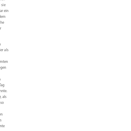
 sie
ar ein
 dem
che
r
s
er als
mmten
ogen
n
Tag
nnte.
, als
nso
en
s
nte