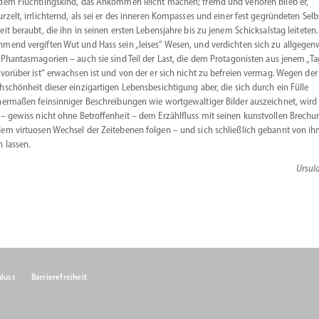
dem Flücht­lingskind, das Ankommen leicht machen; fremd und verloren blieb er,
rzelt, irrlich­ternd, als sei er des inneren Kompasses und einer fest gegrün­deten Selbs
eit beraubt, die ihn in seinen ersten Lebens­jahre bis zu jenem Schick­salstag leiteten.
mend vergiften Wut und Hass sein „leises“ Wesen, und verdichten sich zu allge­gen­
 Phantas­ma­gorien – auch sie sind Teil der Last, die dem Protago­nisten aus jenem „Ta
 vorüber ist“ erwachsen ist und von der er sich nicht zu befreien vermag. Wegen der
h­schönheit dieser einzig­ar­tigen Lebens­be­sich­tigung aber, die sich durch ein Fülle
her­maßen feinsin­niger Beschrei­bungen wie wortge­wal­tiger Bilder auszeichnet, wird
 – gewiss nicht ohne Betrof­fenheit – dem Erzähl­fluss mit seinen kunst­vollen Brech
em virtuosen Wechsel der Zeitebenen folgen – und sich schließlich gebannt von i
n lassen.
Ursul
luss
Barrierefreiheit