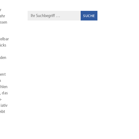
r
mehr
essen
elbar
ücks
 den
sent
n
ühlen
, das
a­
iativ
ibt