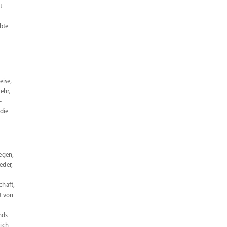
t
ebte
eise,
ehr,
­
 die
egen,
eder,
chaft,
t von
nds
ich