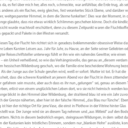
s da, es fiel über mich her, alles roch, schmeckte, war anfühlbar, die Erde trug, als sei
s anderes als ein flaches, ewig gleiches, fest veran­kertes Stück Ebene, und darüber w
er, weitge­spannter Himmel, in dem die Sterne funkelten“. Dies war der Moment, in
unge glaubte, dass nie etwas wirklich Schlimmes geschehen könne. Doch die kindli
­sicht wurde machtvoll erschüttert, denn zu diesem Zeitpunkt waren die Flucht­koffe
 gepackt und Pakete in den Westen versandt.
iesen Tag der Flucht hin richtet sich in geradezu beklem­mender obses­siver Weise da
re Leben Karsten Leisers aus. Jahr für Jahr, zu Hause, an der Seite seiner Geliebten od
gter Reise­schrift­steller unterwegs fühlt er ihn wie ein nahendes Gewitter, wie einen
 – ein Unheil verheißend, so wie das Verhäng­nis­volle, das genau an „diesem verda
im hessi­schen Wildenburg geschah, wo die Familie eine bescheidene Wohnung bez
. Als der Junge aus der Schule gerufen wird, weiß er sofort: Mutter ist tot. Er hat die
sheit, dass die schwere Krankheit an jenem Abend vor der Flucht in ihren zitternde
r gefahren sein musste, aber auch dass es ihr nun „gelungen“ sei, genau an diesem 
erben, erlöst von einem unglück­lichen Leben dort, wo sie nicht heimisch werden ko
unge blickt in den Himmel über Wildenburg, der strahlend blau ist wie ein Jahr zuvor
ich der Grenze näherten, aber hier ist der falsche Himmel, „das Blau nur Tünche“. Ebe
 ist hier der richtige Ort für jene Vase, die einst in Plothow in der Vitrine hinter Glas
­stellt war. Der Junge wird sie an diesem Tag nehmen und „aus Mitleid“ auf den Bod
ttern. Nichts in diesem bedrohlich engen, stein­grauen Wildungen, in dem selbst da
n der Kastanien kein tröst­liches Erinnern, sondern nur „blanken Hohn“ auslöste, kon