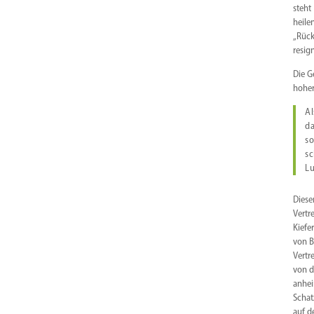
steht
heile
„Rück
resig
Die G
hoher
Al
da
so
sc
Lu
Diese
Vertr
Kiefe
von B
Vertr
von d
anhei
Schat
auf d