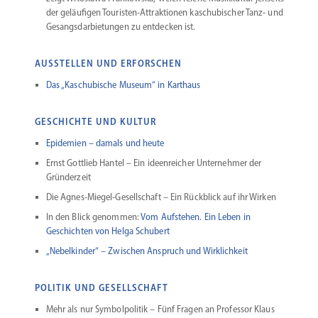
der geläu­figen Touristen-Attraktionen kaschu­bi­scher Tanz- und
Gesangs­dar­bie­tungen zu entdecken ist.
AUSSTELLEN UND ERFORSCHEN
Das „Kaschu­bische Museum“ in Karthaus
GESCHICHTE UND KULTUR
Epidemien – damals und heute
Ernst Gottlieb Hantel – Ein ideen­reicher Unter­nehmer der
Gründerzeit
Die Agnes-Miegel-Gesellschaft – Ein Rückblick auf ihr Wirken
In den Blick genommen:
Vom Aufstehen. Ein Leben in
Geschichten von Helga Schubert
„Nebel­kinder“ – Zwischen Anspruch und Wirklichkeit
POLITIK UND GESELLSCHAFT
Mehr als nur Symbol­po­litik – Fünf Fragen an Professor Klaus