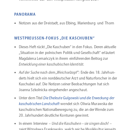
PANORAMA
Notizen aus der Dreistadt, aus Elbing, Marienburg und Thorn
WESTPREUSSEN-FOKUS „DIE KASCHUBEN“
Dieses Heft rückt „Die Kaschuben“ in den Fokus. Deren aktuelle
„Situation in der polni­schen Politik und Gesell­schaft“ erläutert
Magdalena Lemańczyk in ihrem einfüh­renden Beitrag zur
Entwicklung einer kaschu­bi­schen Identität.
Auf der Suche nach dem „Weich­selzopf“:
Ende des 18. Jahrhun­
derts hielt sich ein norddeut­scher Arzt und Natur­for­scher in der
Kaschubei auf. Die Notizen seiner Beobach­tungen hat sich
Joanna Szkol­nicka einge­hender angeschaut.
Unter dem Titel
Die Eheleute Gulgowski und die Erweckung der
kaschu­bi­schen Landschaft
wendet sich Oliwia Murawska der
kaschu­bi­schen Natio­nal­be­wegung zu, die an der Wende zum
20. Jahrhundert deutliche Konturen gewinnt.
In einem Interview –
Und die Kaschuben – sie singen doch!
–
zeigt Witosława Frankowska, welch reiche Musik­kultur jenseits