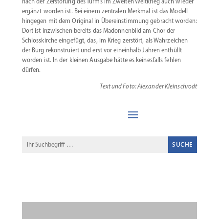
nach der Zerstörung des Turms im Zweiten Weltkrieg auch wieder
ergänzt worden ist. Bei einem zentralen Merkmal ist das Modell
hingegen mit dem Original in Überein­stimmung gebracht worden:
Dort ist inzwi­schen bereits das Madon­nenbild am Chor der
Schloss­kirche eingefügt, das, im Krieg zerstört, als Wahrzeichen
der Burg rekon­struiert und erst vor eineinhalb Jahren enthüllt
worden ist. In der kleinen Ausgabe hätte es keines­falls fehlen
dürfen.
Text und Foto: Alexander Kleinschrodt