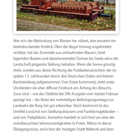
Wer sich der Marienburg von Westen her nähert, den erwartet ein
beein­dru­ckender Anblick: Über die Nogat hinweg ungehindert
sichtbar, hat das Ensemble aus umlau­fenden Mauern, breit
lagernden Bauten und akzen­tu­ie­renden Türmen bis heute seine die
Landschaft prägende Stellung behalten. Wenn die Sonne günstig
steht, werden aus dieser Richtung die Postkar­ten­an­sichten der im
späten 13. Jahrhundert durch den Deutschen Orden errich­teten
Backsteinburg aufge­nommen. Von Osten kommend, steht unter
Umständen ein eher diffuser Eindruck am Anfang des Besuchs.
Zwar sind – wie das Titelbild der DW-Ausgabe vom letzten Februar
gezeigt hat – die Reste der mehrtei­ligen Befes­ti­gungs­anlage zur
Landseite der Burg hin gut erkennbar. Doch bestimmt ist das
Umfeld zunächst von Siedlungs­häusern und Funkti­ons­ge­bäuden –
und von Parkplätzen. Immerhin handelt es sich hier um eine der
meist­be­suchten Sehens­wür­dig­keiten in Polen. Mitten in dieser
Übergangszone, zwischen der heutigen Stadt Malbork und dem