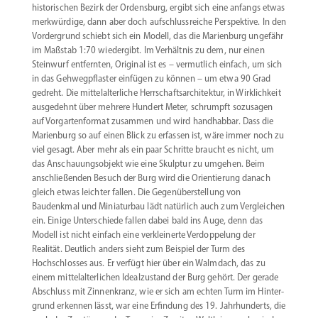
histo­ri­schen Bezirk der Ordensburg, ergibt sich eine anfangs etwas
merkwürdige, dann aber doch aufschluss­reiche Perspektive. In den
Vorder­grund schiebt sich ein Modell, das die Marienburg ungefähr
im Maßstab 1:70 wiedergibt. Im Verhältnis zu dem, nur einen
Steinwurf entfernten, Original ist es – vermutlich einfach, um sich
in das Gehweg­pflaster einfügen zu können – um etwa 90 Grad
gedreht. Die mittel­al­ter­liche Herrschafts­ar­chi­tektur, in Wirklichkeit
ausge­dehnt über mehrere Hundert Meter, schrumpft sozusagen
auf Vorgar­ten­format zusammen und wird handhabbar. Dass die
Marienburg so auf einen Blick zu erfassen ist, wäre immer noch zu
viel gesagt. Aber mehr als ein paar Schritte braucht es nicht, um
das Anschau­ungs­objekt wie eine Skulptur zu umgehen. Beim
anschlie­ßenden Besuch der Burg wird die Orien­tierung danach
gleich etwas leichter fallen. Die Gegen­über­stellung von
Baudenkmal und Minia­turbau lädt natürlich auch zum Vergleichen
ein. Einige Unter­schiede fallen dabei bald ins Auge, denn das
Modell ist nicht einfach eine verklei­nerte Verdop­pelung der
Realität. Deutlich anders sieht zum Beispiel der Turm des
Hochschlosses aus. Er verfügt hier über ein Walmdach, das zu
einem mittel­al­ter­lichen Ideal­zu­stand der Burg gehört. Der gerade
Abschluss mit Zinnen­kranz, wie er sich am echten Turm im Hinter­
grund erkennen lässt, war eine Erfindung des 19. Jahrhun­derts, die