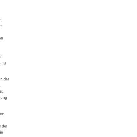
e­
e
an
en
iung
en das
.
r,
erung
von
m
r der
in