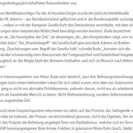
n­gen­heits­gepäck behaf­teten Ruinen­kindern war.
er Identi­fi­ka­ti­ons­figur für die Achtund­sech­ziger wurde der jüdische Intel­lek­tuelle
or W. Adorno – aus Nazideutschland geflüchtet und in die Bundes­re­publik zurück­g
 –, indem er mit der Kategorie Gesell­schaft den Denkrahmen vermit­telte, mit dem di
­rungen einer belas­tenden Wirklichkeit bewältigt werden konnten. Bude bezeichnet
o als „Stich­wort­geber der Zeit“, als denje­nigen, der „den Kriegs­kindern zeigt, wie m
eben kann“. Der „Wunder­be­griff“ der Gesell­schaft gewann dank Adorno an Breiten­
ng. „Durch­drungen vom Begriff der Gesell­schaft“, schreibt Bude, „konnten sich die
s­kinder schwer­mütig dem Bewusstsein der Festge­setztheit und Verkehrtheit hingeb
ugleich an der Möglichkeit des Besseren festhalten und sich im Wunsch nach Befre
en.“
en Inter­view­partnern von Heinz Bude wird deutlich, dass ihre Befrei­ungs­be­mü­hung
ngen nach einem befrei­enden Leben für sich selbst waren, eine Idee von Autonomie
 ging es nicht um abstrakte Polit­öko­nomie, vielmehr darum, nicht nur als erlei­dende
rn als handelnder Mensch zu leben. Nicht Weltver­än­derung, sondern Selbst­ver­än­d
as angestrebte Ziel.
und seine Gesprächs­partner rekur­rieren vor allem auf das Positive, das Gelin­gende 
wobei sie betonen, der Prozess sei entscheidend gewesen, nicht das Ergebnis. Der i
n des Projekts der Befreiung angelegte Kern von Radika­lismus, welcher sich im Terro
968 hervor­ge­gan­genen Rote Armee Fraktion in grausamer Weise Bahn brach, bleibt 