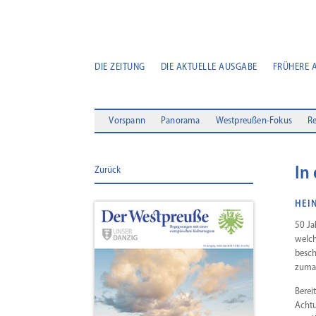
DIE ZEITUNG
DIE AKTUELLE AUSGABE
FRÜHERE 
Vorspann
Panorama
Westpreußen-Fokus
Re
In
Zurück
HEI
50 Ja
welch
beschä
zumal
Berei
Achtu