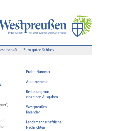
Gesellschaft
Zum guten Schluss
Probe-Nummer
Abonnements
8
Bestellung von
einzelnen Ausgaben
nder“,
Westpreußen-
Kalender
mit
Landsmannschaftliche
tor –
Nachrichten