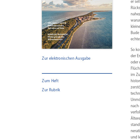
er se
Rücks
nahez
warum
klein
Bude 
echte
So ko
der E
Zur elektronischen Ausgabe
oder 
Flüch
im Zu
Zum Heft
histo
zerst
Zur Rubrik
tech­
Unmög
nach 
verfo
Älter
stand
nerat
und l