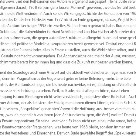
nter­views und den Refle­xionen des Autors weitgehend ausge­spart, Heinz Bude verw
allgemein darauf, 1968 sei „ein ganz kurzer Moment“ gewesen, „wo das Gefühl best
önne die Welt verändern“. Auch sei die Wirkungs­ge­schichte der Generation von 19
oten des Deutschen Herbstes von 1977 nicht zu Ende gegangen, da das „Projekt Rot
 die Achtund­sech­ziger 1998 ein zweites Mal nach vorn gebracht habe. Bude macht
ücklich auf die Ruinen­kinder Gerhard Schröder und Joschka Fischer als Vertreter der
ation aufmerksam, die gegen autoritäre Struk­turen aufbe­gehrt habe und neue gesel
t­liche und politische Modelle auszu­pro­bieren bereit gewesen sei. Zentral erscheint 
eistung aller Ruinen­kinder, alles in Frage zu stellen, auch die Wirklichkeit selber, und 
 Gestal­tungs­macht voran­zu­gehen. Die Achtund­sech­ziger, meint der Autor, wussten
chlimmste bereits hinter ihnen lag und dass die Zukunft nur besser werden könne.
sieht der Soziologe auch eine Anwort auf die aktuell viel disku­tierte Frage, was von 
t, denn im Pragma­tismus der Gegenwart gebe es keine Befreiung mehr. Eine tiefe
ntnis der Achtund­sech­ziger, die bis heute nachwirke, sei es, Bindung und Verpflich
ewusste Entscheidung zu sehen. Weil, so Bude, nicht alle gern hören, dass Leben
engung ist und Bindungen nicht selbst­ver­ständlich, polari­siere diese Botschaft. Auc
euer Adorno, der als Leitstern der Enkel­ge­nera­tionen dienen könnte, nicht in Sicht. 
t in seinem „Perspektive“ genannten Vorwort die Hoffnung aus, besser verstehen zu
n, „was ich eigentlich von ihnen [den Achtund­sech­zigern, die Verf.] wollte“. Damit 
n Erwar­tungs­ho­rizont für seine Leser vor : Es kann nicht um eine umfas­sende, befrie­
 Beant­wortung der Frage gehen, was heute von 1968 bleibt, sondern immer um
ze des Verstehens und Einordnens. Der von Bude gewählte Begriff des „Speku­lierens