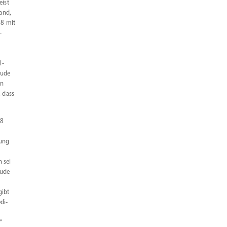
eist
and,
68 mit
-
l­
Bude
in
, dass
68
tung
h sei
Bude
gibt
di­
“