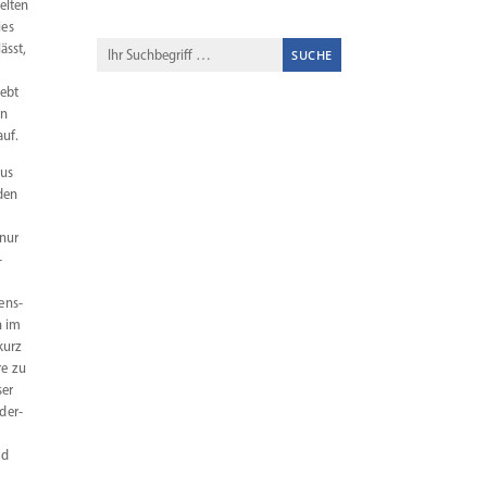
elten
ies
ässt,
hebt
in
auf.
aus
nden
 nur
-
ens­
n im
kurz
re zu
ser
der­
nd