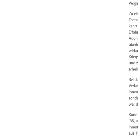
Verga
Zu ein
Theod
kehrt
Erfah
Adorn
überl
wirku
Krieg
und z
erheb
Bei d
Verla
Ihnen
sonde
war d
Bude 
’68, 
Inner
aus 1