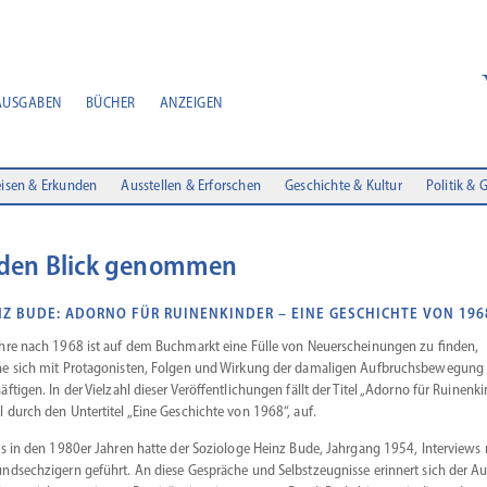
AUSGABEN
BÜCHER
ANZEIGEN
isen & Erkunden
Ausstellen & Erforschen
Geschichte & Kultur
Politik & 
 den Blick genommen
NZ BUDE: ADORNO FÜR RUINENKINDER – EINE GESCHICHTE VON 196
hre nach 1968 ist auf dem Buchmarkt eine Fülle von Neuerschei­nungen zu finden,
e sich mit Protago­nisten, Folgen und Wirkung der damaligen Aufbruchs­be­wegung
f­tigen. In der Vielzahl dieser Veröf­fent­li­chungen fällt der Titel „Adorno für Ruinen­ki
 durch den Unter­titel „Eine Geschichte von 1968“, auf.
ts in den 1980er Jahren hatte der Soziologe Heinz Bude, Jahrgang 1954, Inter­views 
nd­sech­zigern geführt. An diese Gespräche und Selbst­zeug­nisse erinnert sich der Au