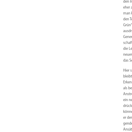
den I
eher 
man k
den T
Grün“
ausdr
Gener
schaf
die L
neuer
das S
Hier 
bleib
Erken
als b
Anstr
ein n
drück
könne
er de
gende
Ansät