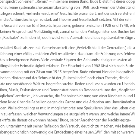
lber spricht von einem „Remix“ – in seinem neuen Band. Bude bietet mit dieser dopp
chau keine syste­ma­tische Gesamt­dar­stellung von 1968, auch wenn der Unter­titel d
u­legen scheint, vielmehr wird „eine“ Geschichte präsen­tiert, mit der sich verstehen l
 die Achtund­sech­ziger so stark auf Theorie und Gesell­schaft setzten. Mit der sehr
en Auswahl von nur fünf Gesprächs­partnern, geboren zwischen 1928 und 1948, er
keinen Anspruch auf Vollstän­digkeit, zumal unter den Protago­nisten des Buches ke
r „Radikaler“ zu finden ist, doch weist seine Auswahl durchaus reprä­sen­tative Züge 
nsta­tiert Bude als zentrale Gemein­samkeit eine „Verletz­lichkeit der Generation“, die 
rfahrung einer völlig zerstörten Welt resul­tierte ; dazu kam die Erfahrung des fehle
des schwei­genden Vaters. Viele zentrale Figuren der Achtund­sech­ziger mussten als
t­lings­kinder Heimat­lo­sigkeit erfahren. Der Einschnitt von 1968 lässt sich nach Bude
sam­menhang mit der Zäsur von 1945 begreifen. Bude erkennt hier den biografisch
rischen Hinter­grund der Sehnsucht der „Ruinen­kinder“ nach einer Theorie, die die
örte und verstö­rende Welt zu begreifen suchte. Reden und Lesen wurden zu Überle­b
niken, Musik, Diskus­sionen und Demons­tra­tionen als Resonanz­räume des „Mögliche
­lichen“ entdeckt. „Ich versuche, die Erleb­nis­schichtung von einer Kindheit in und 
dem Krieg über die Rebellion gegen das Ganze und die Adaption ans Unver­än­derba
lgen. Vielleicht gelingt es mir, in möglichst präzisem Speku­lieren über das Leben die
en zu erfassen, welchen Verwun­dungen sie ausge­liefert waren und welche innere Wi
s­kräfte sie daraus gewonnen haben.“ Bude, selber Angehö­riger der Nachkriegs­ge­
ion, unter­nimmt mit seiner Reflexion den Versuch, deutlich zu machen, wie befreie
eben­ge­schichtlich notwendig die Entde­ckung eines neuen „Wir“ den mit schwerem