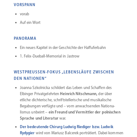
VORSPANN
vorab
Auf ein Wort
PANORAMA
Ein neues Kapitel in der Geschichte der Haffuferbahn
1. Felix-Dueball-Memorial in Jastrow
WESTPREUSSEN-FOKUS „LEBENSLÄUFE ZWISCHEN
DEN NATIONEN“
Joanna Szkol­nicka schildert das Leben und Schaffen des
Elbinger Privat­ge­lehrten
Heinrich Nitschmann,
der über
etliche dichte­rische, schrift­stel­le­rische und musika­lische
Begabungen verfügte und – vom anwach­senden Natio­na­
lismus unbeirrt –
ein Freund und Vermittler der polni­schen
Sprache und Literatur
war.
Der bedeu­tende Chirurg Ludwig Riediger bzw. Ludwik
Rydygier
wird von Mariusz Balcerek porträ­tiert. Dabei kommen