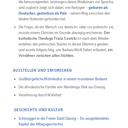
die heraus­ra­genden Leistungen dieses Mediziners zur Sprache,
und zugleich zeigt sich dabei, wie Rydygier –
geboren als
Deutscher, gestorben als Pole
– seinen Weg zwischen den
beiden Nationen gefunden hat.
Die Frage, ob ein Mensch »zu deutsch« oder »zu polnisch« sei,
müsste einem Christen im Grunde abwegig erscheinen.
Der
katho­lische Theologe Franz Sawicki
ist nach dem Wieder­
erstehen des polni­schen Staates in dieses Dilemma geraten
und wurde folge­richtig, wie Barbara Wolf-Dahm erläutert,
ein
Versöhner zwischen allen Stühlen.
AUSSTELLEN UND ERFORSCHEN
G
roßbür­ger­liche Wohnkultur in einem mondänen Badeort
Die afrodeutsche Familie von Mandenga Diek aus Danzig
Versöhnung durch Wahrheit
GESCHICHTE UND KULTUR
Schmuggel in der Freien Stadt Danzig – Ein ausge­blen­detes
Kapitel der Alltagsgeschichte