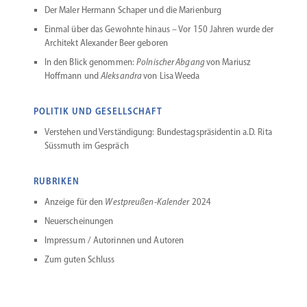
Der Maler Hermann Schaper und die Marienburg
Einmal über das Gewohnte hinaus – Vor 150 Jahren wurde der
Architekt Alexander Beer geboren
In den Blick genommen:
Polni­scher Abgang
von Mariusz
Hoffmann und
Aleksandra
von Lisa Weeda
POLITIK UND GESELLSCHAFT
Verstehen und Verstän­digung: Bundestags­präsidentin a.D. Rita
Süssmuth im Gespräch
RUBRIKEN
Anzeige für den
Westpreußen-Kalender
2024
Neuerschei­nungen
Impressum / Autorinnen und Autoren
Zum guten Schluss