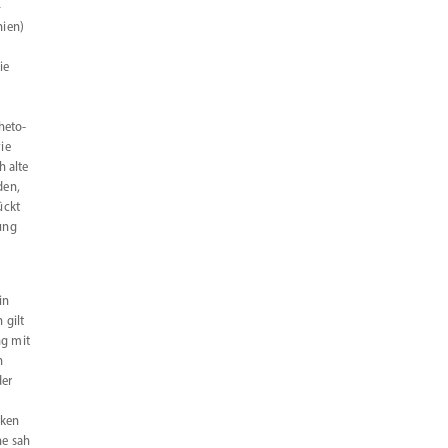
–
hien)
ie
g
rheto­
ie
h alte
den,
ückt
ung
in
 gilt
ng mit
n
der
rken
ne sah