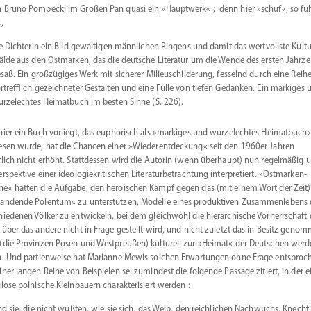
 Bruno Pompecki im Großen Pan quasi ein »Hauptwerk« ; denn hier »schuf«, so fü
,
e Dichterin ein Bild gewal­tigen männlichen Ringens und damit das wertvollste Kultu
lde aus den Ostmarken, das die deutsche Literatur um die Wende des ersten Jahrze
saß. Ein großzü­giges Werk mit sicherer Milieu­schil­derung, fesselnd durch eine Reih
rtrefflich gezeich­neter Gestalten und eine Fülle von tiefen Gedanken. Ein markiges 
rzel­echtes Heimatbuch im besten Sinne (S. 226).
hier ein Buch vorliegt, das eupho­risch als »markiges und wurzel­echtes Heimatbuch
esen wurde, hat die Chancen einer »Wieder­ent­de­ckung« seit den 1960er Jahren
rlich nicht erhöht. Statt­dessen wird die Autorin (wenn überhaupt) nun regel­mäßig u
rspektive einer ideolo­gie­kri­ti­schen Litera­tur­be­trachtung inter­pre­tiert. »Ostmar­ken­
e« hatten die Aufgabe, den heroi­schen Kampf gegen das (mit einem Wort der Zeit)
an­dende Polentum« zu unter­stützen, Modelle eines produk­tiven Zusam­men­lebens 
hie­denen Völker zu entwi­ckeln, bei dem gleichwohl die hie­rarchische Vorherr­schaft
 über das andere nicht in Frage gestellt wird, und nicht zuletzt das in Besitz geno
(die Provinzen Posen und Westpreußen) kulturell zur »Heimat« der Deutschen werd
n. Und partien­weise hat Marianne Mewis solchen Erwar­tungen ohne Frage entsproc
iner langen Reihe von Beispielen sei zumindest die folgende Passage zitiert, in der e
lose polnische Klein­bauern charak­te­ri­siert werden :
d sie, die nicht wußten, wie sie sich, das Weib, den reich­lichen Nachwuchs, Knecht