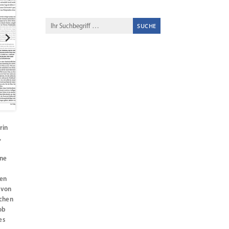
rin
,
ine
ten
 von
rchen
ob
es