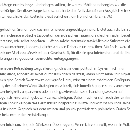
d Magd durchs lange Jahr bringen sollten, sie waren fröhlich und sorglos wie die
unkönige. Der dieses karge Land schuf, hatte dem Volk darauf zum Ausgleich seine
rten Geschicks das köstlichste Gut verliehen : ein fröhliches Herz. (S. 76)
egel­rechtes Grund­motiv, das immer wieder angeschlagen wird, bietet auch die bis 
ven reichende erotische Dispo­sition der polni­schen Frauen, die gleicher­maßen bege
ert sind, wie selbst begehren. – Wenn solche Merkmale tatsächlich die Substanz die
s ausmachten, könnten jegliche weiteren Debatten unter­bleiben. Mit Recht wäre 
erk der Marianne Mewis mit der Gesell­schaft, für die sie geschrieben hat und die ihr
­de­rungen zu goutieren vermochte, untergegangen.
genauere Betrachtung zeigt aller­dings, dass sie dem politi­schen System nicht nur
ährig dient, sondern es selbst durchaus kritisch darstellt, wenn nicht seine Brüchigkei
nen gibt. Berndt Swantewitt, der »große Herr«, wird zu einem mächtigen Großgrun
zer, der auf seinem Wege Strategien entwi­ckelt, sich innerlich gegen seine zuneh­me
­sen­lo­sigkeit zu »panzern« oder, noch gravie­render, seine Handlungs­weisen auf
en als »moralisch geboten« zu recht­fer­tigen. Dabei macht er sich auch die für ihn
igen Entwick­lungen der Germa­ni­sie­rungs­po­litik zunutze und kommt am Ende sein
s in einem Gespräch mit dem weisen und positiv porträ­tierten polni­schen Grafen S
r beklem­menden Feststellung :
 der Intoleranz liegt die Stärke der Überzeugung. Wenn ich voran will, wenn ein Volk