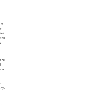
s
zum
h­
ses
dann
e
t zu
d­
nde
es
ołtyk