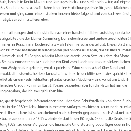
hule, betrieb in Berlin Malerei und Kunst­ge­schichte und stellte sich zeitig auf eigene
ße. So leitete sie u. a. zwölf Jahre lang eine Fortbil­dungs­schule für junge Mädchen 
esden und ging dann, einem starken inneren Triebe folgend und von Sachver­stän­di
mutigt, zur Schrift­stel­lerei über.
 Formu­lie­rungen sind offen­sichtlich von einer handschrift­lichen autobio­gra­phi­sche
e abgeleitet, die der kleinen Sammlung Der Sieben­fresser und andere Geschichten (
chienen in Kürschners Bücher­schatz – als Faksimile voran­ge­stellt ist. Dieses Blatt ent
(von Brümmer natur­gemäß ausge­sparte) persön­liche Aussagen, die für unsere Inter­e
hluss­reich sind. Zu Beginn schreibt Marianne Mewis jenen Satz, aus dem das Motto
s Beitrags entnommen ist : »Ich bin ein Kind vom Lande und in dem südwest­lichen
l von Westpreußen geboren, wo der polnische Wind schon scharf über Sand und
rnwald, die ostdeutsche Heide­land­schaft, weht.« In der Mitte des Textes spricht sie 
selbst als einem »sehr lebhaften, phanta­sie­reichen Mädchen« und verrät am Ende ihr
­le­ri­sches Credo : »Sinn für Kunst, Poesie, besonders aber für die Natur hat mir die
ung gegeben, der ich treu geblieben bin«.
re, gar tiefer­ge­hende Infor­ma­tionen sind über diese Schrift­stel­lerin, von deren Büc
e bis in die 1930er Jahre hinein in mehrere Auflagen erschienen, kaum noch zu erla
nde ihres Lebens ist sie anscheinend nach Schwerin gegangen – nach Auskunft de
s­buchs aus dem Jahre 1935 wohnte sie dort in der Königstr. 6/8 c –, die Deutsche S
tiftung (DSS), zu deren Aufgaben die finan­zielle Unter­stützung bedürf­tiger oder in No
ener Schrift­steller oder ihrer Angehö­rigen gehört, förderte sie nach Lage der Akten s