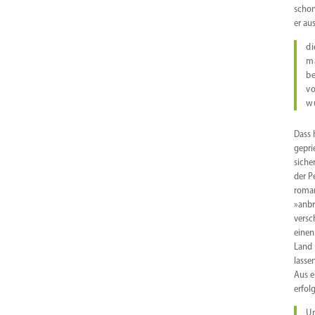
schon
er aus
di
mä
be
vo
wu
Dass 
gepri
siche
der Pe
roman
»anbr
versc
einen
Land 
lasse
Aus e
erfolg
Un