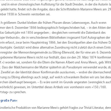
 und in einer chrono­logischen Auflistung für die Stadt Dresden, in der die Autorin l
 gelebt hatte, findet sich die Angabe, dass die Schrift­stel­lerin Marianne Mewis am 29
ber 1938 in Schwerin verstorben sei.
ch größerem Dunkel bleiben die frühen Phasen dieses Lebens­weges. Auch wenn
er den 6. Dezember 1866 lexiko­gra­phisch festge­schrieben hat, – in den Akten de
das Geburtsjahr mit 1856 angegeben ; desgleichen vermerkt die Datenbank des
iope-Verbunds«, die in verschie­denen Biblio­theken insgesamt fünf Autographen der
erin erfasst, zwar beim Haupt­eintrag 1866, bei den Einzel­quellen aber das frühere 
eburtsjahr. Gestützt wird diese alter­native Zuordnung nicht zuletzt durch einen Eint
en­re­gister der Menno­ni­ten­ge­meinde zu Elbing-­Ellerwald, der für eine am 6. Dezemb
geborene Marianne Mewis nicht nur festhält, dass sie den 29. März 1874 konfir­mier
f.«) worden sei, sondern für die Eltern die Namen Albert und Anna Mewis, geb. Witt
. Dass der Mädchenname der Mutter späterhin als Pseudonym verwendet wurde, dü
 Zweifel an der Identität dieser Konfir­mandin ausräumen, – wobei die überra­schen
hung zu Elbing aller­dings auch zeigt, auf welch schwankem Boden wir uns bei dies
rchen überhaupt bewegen. – Es wäre somit im Grunde angeraten (wenngleich auc
öhnlich) gewesen, im Unter­titel dieses Artikels von vornherein vom »150./160.
tstag« zu sprechen.
 große Pan«
ünst­le­rische Produktion von Marianne Mewis gehört fraglos zur Trivial­-Literatur, denn