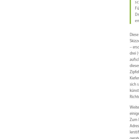
sc
Fü
Dr
er
Diese
Skizz
– ers
drei 
aufsc
diese
Zipfe
Kiefe
sich 
künst
Richt
Weite
einig
Zum E
Adres
ler­s
gerat