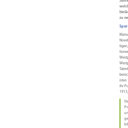
Jahr
welch
hinlä
zu n
Spur
Maria
Novel
tigen
tione
Westp
Westp
Talen
berüc
isten
ihr P
1913,
Ih
Pr
un
ge
bi