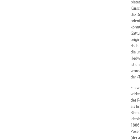
biete
Kürsc
die D
orien
könnt
Gattu
origi­
risch
die u
Hedwi
ist u
worde
der »T
Ein w
wirke
des R
als I
Bisma
ideol
1886 
Posen
(der 