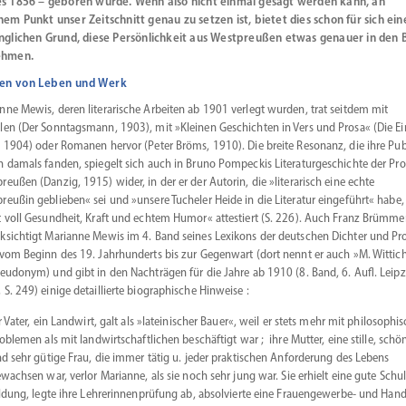
es 1856 – geboren wurde. Wenn also nicht einmal gesagt werden kann, an
em Punkt unser Zeitschnitt genau zu setzen ist, bietet dies schon für sich ein
nglichen Grund, diese Persönlichkeit aus Westpreußen etwas genauer in den B
ehmen.
en von Leben und Werk
nne Mewis, deren litera­rische Arbeiten ab 1901 verlegt wurden, trat seitdem mit
len (Der Sonntagsmann, 1903), mit »Kleinen Geschichten in Vers und Prosa« (Die Ei
, 1904) oder Romanen hervor (Peter Bröms, 1910). Die breite Resonanz, die ihre Publ
n damals fanden, spiegelt sich auch in Bruno Pompeckis Litera­tur­ge­schichte der Pr
reußen (Danzig, 1915) wider, in der er der Autorin, die »litera­risch eine echte
reußin geblieben« sei und »unsere Tucheler Heide in die Literatur einge­führt« habe,
t voll Gesundheit, Kraft und echtem Humor« attes­tiert (S. 226). Auch Franz Brümme
k­sichtigt Marianne Mewis im 4. Band seines Lexikons der deutschen Dichter und Pr
 vom Beginn des 19. Jahrhun­derts bis zur Gegenwart (dort nennt er auch »M. Wittich
seudonym) und gibt in den Nachträgen für die Jahre ab 1910 (8. Band, 6. Aufl. Leipz
 S. 249) einige detail­lierte biogra­phische Hinweise :
r Vater, ein Landwirt, galt als »latei­ni­scher Bauer«, weil er stets mehr mit philo­so­phi­
oblemen als mit landwirt­schaft­lichen beschäftigt war ; ihre Mutter, eine stille, schö
d sehr gütige Frau, die immer tätig u. jeder prakti­schen Anfor­derung des Lebens
wachsen war, verlor Marianne, als sie noch sehr jung war. Sie erhielt eine gute Schul
ldung, legte ihre Lehre­rin­nen­prüfung ab, absol­vierte eine Frauen­gewerbe- und Hand