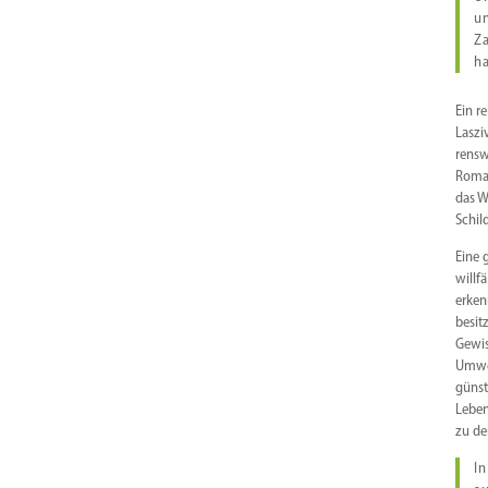
un
Za
ha
Ein r
Laszi
rensw
Roman
das W
Schil
Eine 
willf
erken
besit
Gewis
Umweg
günst
Leben
zu de
In