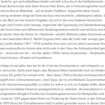
t fassliche, gut nachvoll­ziehbare Inhalte und zielt schon durch die Publi­ka­ti­onsorte 
hners Bücher­schatz oder (beim Roman Peter Bröms, der in Fortset­zungs­heften ersc
eutsche Roman-Bibliothek – auf ein breites Publikum. Ungeachtet dieser Grund­
tierung verdienen einige der Texte durchaus eine neuer­liche, unbefangene Lektüre. S
e den Blick auf eine Autorin freigeben, die sich in den verschie­denen litera­ri­schen
ngen und Formen sicher bewegt, ungeachtet aller Typisierung und Standar­di­sierun
nelle Geschichten und diffe­ren­zierte Handlungs­ver­läufe entwirft und stilis­tisch und 
 im besten Sinne des Wortes ihr »Handwerk« versteht. Während andere Autorinnen w
m eine Generation ältere E. Marlitt (Eugenie John) oder die (mehr oder wenige) gleic
g Courths-Mahler (1867­–1950) weiterhin ihre Leser und (vor allem) Leserinnen fin
nsere westpreu­ßische Autorin aber nicht mehr in den Fokus der Aufmerk­samkeit ger
n : sie konnte von der – mit den späten 1960er Jahren einset­zenden – Neube­wert
rivial-Literatur« offenbar nicht profitieren.
ichtiger Grund dafür, dass bei ihr die »Furie des Verschwindens« sehr erfolg­reich zu
n vermochte, dürfte darin liegen, dass Marianne Mewis besten­falls noch als Urheber
omans Der große Pan erinnert wird ; denn dieses 1908 in Dresden erschienene Buch
nbegriff eines »Ostmar­ken­romans«, eines Typus, der im unmit­tel­baren Zusam­menha
rcks »Germa­ni­sie­rungs­po­litik« zu sehen ist, weil er es sich zur Aufgabe stellte, dere
o­gische Grund­ideen literarisch-propagandistisch zu verbreiten, die exempla­risch in 
einge­setzten Königlich Preußi­schen Ansied­lungs­kom­mission für Westpreußen und
 sowie im 1894 gegrün­deten Verein zur Förderung des Deutschtums in den Ostma
ab 1899 Deutscher Ostmar­ken­verein hieß) manifest geworden waren. In diesem Sin