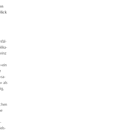
en
lick
nfäl­
i­ka­
ovinz
 »ein
r
osa­
« als
ig,
schen
ne
­
els­