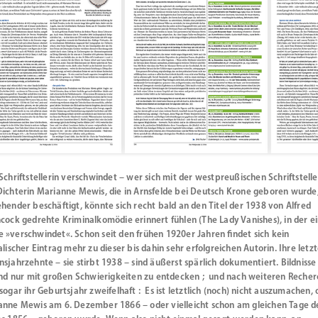
Schriftstellerin verschwindet – wer sich mit der westpreußischen Schriftstelle
Dichterin Marianne Mewis, die in Arnsfelde bei Deutsch Krone geboren wurde
hender beschäftigt, könnte sich recht bald an den Titel der 1938 von Alfred
cock gedrehte Kriminalkomödie erinnert fühlen (The Lady Vanishes), in der e
»verschwindet«. Schon seit den frühen 1920er Jahren findet sich kein
alischer Eintrag mehr zu dieser bis dahin sehr erfolgreichen Autorin. Ihre letz
sjahrzehnte – sie stirbt 1938 – sind äußerst spärlich dokumentiert. Bildnisse
sind nur mit großen Schwierigkeiten zu entdecken ; und nach weiteren Reche
sogar ihr Geburtsjahr zweifelhaft : Es ist letztlich (noch) nicht auszumachen, 
anne Mewis am 6. Dezember 1866 – oder vielleicht schon am gleichen Tage d