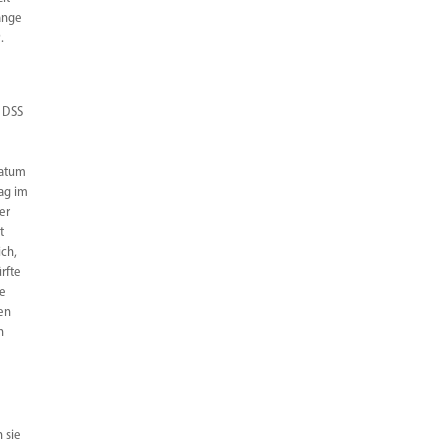
ange
.
r DSS
Datum
rag im
er
t
ich,
rfte
de
en
h
 sie