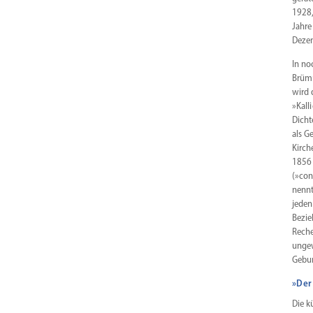
1928,
Jahre
Dezem
In no
Brümm
wird 
»Kall
Dicht
als G
Kirch
1856 
(»con
nennt
jeden
Bezie
Reche
ungew
Gebur
»Der
Die k