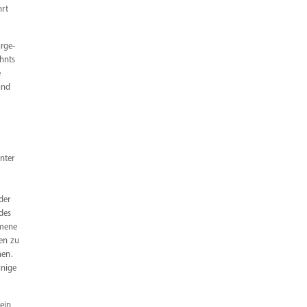
hrt
r­ge­
hnts
e
und
«
nter
der
 des
mmene
en zu
hen.
inige
lein