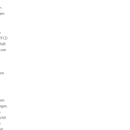
in
gen
n
1912)
hält
ssen
von
hern
ngen.
s
chil­
t
eit