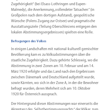
Zugehö­rigkeit“ (bei Elsass-Lothringen und Eupen-
Malmedy), die Anerkennung „vollendeter Tatsachen“ (in
Großpolen nach dem dortigen Aufstand), geopo­li­tische
Wünsche (Polens Zugang zur Ostsee) und pragma­tische
Ausstat­tungs­ziele (Teilung Oberschle­siens entgegen den
lokalen Abstim­mungs­er­geb­nissen) spielten eine Rolle.
Befragungen des Volkes
In einigen Landschaften mit national-kulturell gemischter
Bevöl­kerung kam es zu Volks­ab­stim­mungen über die
staat­liche Zugehö­rigkeit. Dazu gehörte Schleswig, wo die
Abstimmung in zwei Zonen am 10. Februar und am 14.
März 1920 erfolgte und das Land nach den Ergeb­nissen
zwischen Dänemark und Deutschland aufge­teilt wurde,
sowie Kärnten, wo sich in der Zone A, in der die Bewohner
befragt wurden, deren Mehrheit sich am 10. Oktober
1920 für Öster­reich aussprach.
Der Hinter­grund dieser Abstim­mungen war einer­seits die
Akzeptanz des „Selbst­be­stim­mungs­rechts“ der Völker, zum