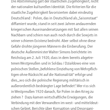
Die Abstimmung galt der staat­lichen Zugehö­rigkeit, nicht
der natio­nalen kultu­rellen Identität. Die Kriterien für die
staat­liche Zugehö­rigkeit favori­sierten dabei eindeutig
Deutschland : Polen, das in Deutschland als „Saison­staat“
diffa­miert wurde, stand in seit zwei Jahren andau­ernden
kriege­ri­schen Ausein­an­der­set­zungen mit fast allen seinen
Nachbarn und schien nun auch noch durch die Sowjets in
seiner schieren Existenz bedroht. Aber selbst ohne diese
Gefahr drohte jüngeren Männern die Einbe­rufung. Der
deutsche Außen­mi­nister Walter Simons berichtete im
Reichstag am 2. Juli 1920, dass in dem bereits abgetre­
tenen Westpreußen und in Soldau / Działdowo eine von
polni­schen Stellen „befohlene Einziehung von Wehrpflich­
tigen ohne Rücksicht auf die Natio­na­lität“ erfolge und
dies, „wo sich die polnische Regierung militä­risch in
außer­or­dentlich bedrängter Lage befindet“. Wer riss sich
in Westpreußen 1920 danach, für Polen in den Krieg zu
ziehen ? Dazu kamen wirtschaft­liche Erwägungen, die
Verbindung mit den Verwandten im west- und mittel­deut­
schen Gebiet, Berichte über Korruption und Desor­ga­ni­