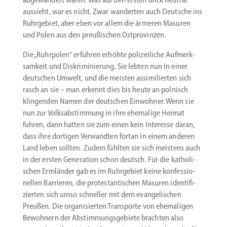
aussieht, war es nicht. Zwar wanderten auch Deutsche ins
Ruhrgebiet, aber eben vor allem die ärmeren Masuren
und Polen aus den preußi­schen Ostprovinzen.
Die „Ruhrpolen“ erfuhren erhöhte polizei­liche Aufmerk­
samkeit und Diskri­mi­nierung. Sie lebten nun in einer
deutschen Umwelt, und die meisten assimi­lierten sich
rasch an sie – man erkennt dies bis heute an polnisch
klingenden Namen der deutschen Einwohner. Wenn sie
nun zur Volks­ab­stimmung in ihre ehemalige Heimat
fuhren, dann hatten sie zum einen kein Interesse daran,
dass ihre dortigen Verwandten fortan in einem anderen
Land leben sollten. Zudem fühlten sie sich meistens auch
in der ersten Generation schon deutsch. Für die katho­li­
schen Ermländer gab es im Ruhrgebiet keine konfes­sio­
nellen Barrieren, die protes­tan­ti­schen Masuren identi­fi­
zierten sich umso schneller mit dem evange­li­schen
Preußen. Die organi­sierten Trans­porte von ehema­ligen
Bewohnern der Abstim­mungs­ge­biete brachten also