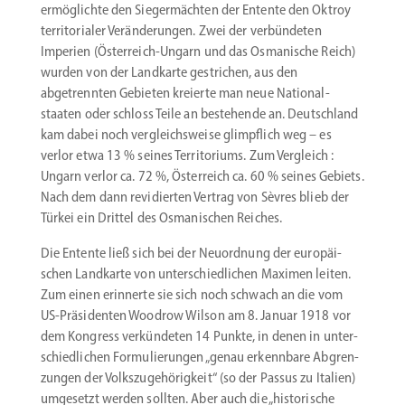
ermög­lichte den Sieger­mächten der Entente den Oktroy
terri­to­rialer Verän­de­rungen. Zwei der verbün­deten
Imperien (Österreich-Ungarn und das Osmanische Reich)
wurden von der Landkarte gestrichen, aus den
abgetrennten Gebieten kreierte man neue Natio­nal­
staaten oder schloss Teile an bestehende an. Deutschland
kam dabei noch vergleichs­weise glimpflich weg – es
verlor etwa 13 % seines Terri­to­riums. Zum Vergleich :
Ungarn verlor ca. 72 %, Öster­reich ca. 60 % seines Gebiets.
Nach dem dann revidierten Vertrag von Sèvres blieb der
Türkei ein Drittel des Osmani­schen Reiches.
Die Entente ließ sich bei der Neuordnung der europäi­
schen Landkarte von unter­schied­lichen Maximen leiten.
Zum einen erinnerte sie sich noch schwach an die vom
US-Präsidenten Woodrow Wilson am 8. Januar 1918 vor
dem Kongress verkün­deten 14 Punkte, in denen in unter­
schied­lichen Formu­lie­rungen „genau erkennbare Abgren­
zungen der Volks­zu­ge­hö­rigkeit“ (so der Passus zu Italien)
umgesetzt werden sollten. Aber auch die „histo­rische