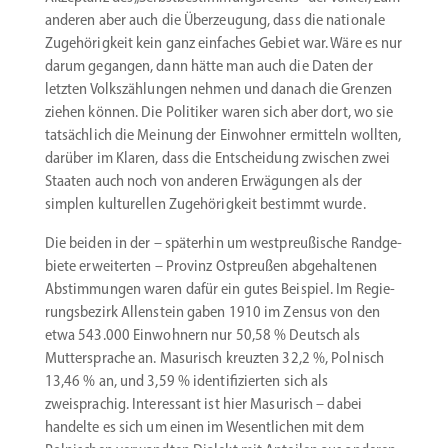
anderen aber auch die Überzeugung, dass die nationale
Zugehö­rigkeit kein ganz einfaches Gebiet war. Wäre es nur
darum gegangen, dann hätte man auch die Daten der
letzten Volks­zäh­lungen nehmen und danach die Grenzen
ziehen können. Die Politiker waren sich aber dort, wo sie
tatsächlich die Meinung der Einwohner ermitteln wollten,
darüber im Klaren, dass die Entscheidung zwischen zwei
Staaten auch noch von anderen Erwägungen als der
simplen kultu­rellen Zugehö­rigkeit bestimmt wurde.
Die beiden in der – späterhin um westpreu­ßische Randge­
biete erwei­terten – Provinz Ostpreußen abgehal­tenen
Abstim­mungen waren dafür ein gutes Beispiel. Im Regie­
rungs­bezirk Allen­stein gaben 1910 im Zensus von den
etwa 543.000 Einwohnern nur 50,58 % Deutsch als
Mutter­sprache an. Masurisch kreuzten 32,2 %, Polnisch
13,46 % an, und 3,59 % identi­fi­zierten sich als
zweisprachig. Inter­essant ist hier Masurisch – dabei
handelte es sich um einen im Wesent­lichen mit dem