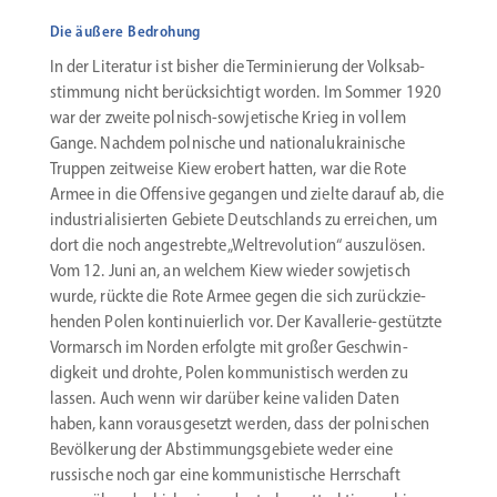
Die äußere Bedrohung
In der Literatur ist bisher die Termi­nierung der Volks­ab­
stimmung nicht berück­sichtigt worden. Im Sommer 1920
war der zweite polnisch-sowjetische Krieg in vollem
Gange. Nachdem polnische und natio­nal­ukrai­nische
Truppen zeitweise Kiew erobert hatten, war die Rote
Armee in die Offensive gegangen und zielte darauf ab, die
indus­tria­li­sierten Gebiete Deutsch­lands zu erreichen, um
dort die noch angestrebte „Weltre­vo­lution“ auszu­lösen.
Vom 12. Juni an, an welchem Kiew wieder sowje­tisch
wurde, rückte die Rote Armee gegen die sich zurück­zie­
henden Polen konti­nu­ierlich vor. Der Kavallerie-gestützte
Vormarsch im Norden erfolgte mit großer Geschwin­
digkeit und drohte, Polen kommu­nis­tisch werden zu
lassen. Auch wenn wir darüber keine validen Daten
haben, kann voraus­ge­setzt werden, dass der polni­schen
Bevöl­kerung der Abstim­mungs­ge­biete weder eine
russische noch gar eine kommu­nis­tische Herrschaft