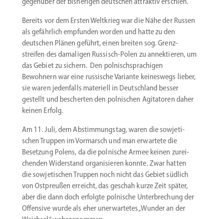
gegenüber der bishe­rigen deutschen attraktiv erschien.
Bereits vor dem Ersten Weltkrieg war die Nähe der Russen
als gefährlich empfunden worden und hatte zu den
deutschen Plänen geführt, einen breiten sog. Grenz­
streifen des damaligen Russisch-Polen zu annek­tieren, um
das Gebiet zu sichern. Den polnisch­spra­chigen
Bewohnern war eine russische Variante keineswegs lieber,
sie waren jeden­falls materiell in Deutschland besser
gestellt und bescherten den polni­schen Agita­toren daher
keinen Erfolg.
Am 11. Juli, dem Abstim­mungstag, waren die sowje­ti­
schen Truppen im Vormarsch und man erwartete die
Besetzung Polens, da die polnische Armee keinen zurei­
chenden Wider­stand organi­sieren konnte. Zwar hatten
die sowje­ti­schen Truppen noch nicht das Gebiet südlich
von Ostpreußen erreicht, das geschah kurze Zeit später,
aber die dann doch erfolgte polnische Unter­bre­chung der
Offensive wurde als eher unerwar­tetes „Wunder an der