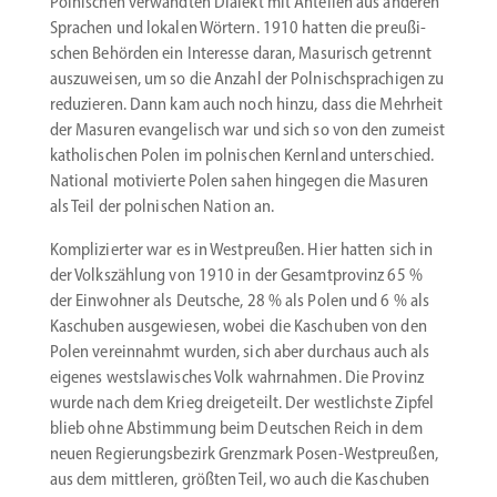
Polni­schen verwandten Dialekt mit Anteilen aus anderen
Sprachen und lokalen Wörtern. 1910 hatten die preußi­
schen Behörden ein Interesse daran, Masurisch getrennt
auszu­weisen, um so die Anzahl der Polnisch­spra­chigen zu
reduzieren. Dann kam auch noch hinzu, dass die Mehrheit
der Masuren evange­lisch war und sich so von den zumeist
katho­li­schen Polen im polni­schen Kernland unter­schied.
National motivierte Polen sahen hingegen die Masuren
als Teil der polni­schen Nation an.
Kompli­zierter war es in Westpreußen. Hier hatten sich in
der Volks­zählung von 1910 in der Gesamt­provinz 65 %
der Einwohner als Deutsche, 28 % als Polen und 6 % als
Kaschuben ausge­wiesen, wobei die Kaschuben von den
Polen verein­nahmt wurden, sich aber durchaus auch als
eigenes westsla­wi­sches Volk wahrnahmen. Die Provinz
wurde nach dem Krieg dreige­teilt. Der westlichste Zipfel
blieb ohne Abstimmung beim Deutschen Reich in dem
neuen Regie­rungs­bezirk Grenzmark Posen-Westpreußen,
aus dem mittleren, größten Teil, wo auch die Kaschuben