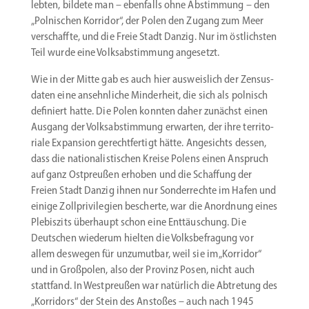
lebten, bildete man – ebenfalls ohne Abstimmung – den
„Polni­schen Korridor“, der Polen den Zugang zum Meer
verschaffte, und die Freie Stadt Danzig. Nur im östlichsten
Teil wurde eine Volks­ab­stimmung angesetzt.
Wie in der Mitte gab es auch hier ausweislich der Zensus­
daten eine ansehn­liche Minderheit, die sich als polnisch
definiert hatte. Die Polen konnten daher zunächst einen
Ausgang der Volks­ab­stimmung erwarten, der ihre terri­to­
riale Expansion gerecht­fertigt hätte. Angesichts dessen,
dass die natio­na­lis­ti­schen Kreise Polens einen Anspruch
auf ganz Ostpreußen erhoben und die Schaffung der
Freien Stadt Danzig ihnen nur Sonder­rechte im Hafen und
einige Zollpri­vi­legien bescherte, war die Anordnung eines
Plebiszits überhaupt schon eine Enttäu­schung. Die
Deutschen wiederum hielten die Volks­be­fragung vor
allem deswegen für unzumutbar, weil sie im „Korridor“
und in Großpolen, also der Provinz Posen, nicht auch
stattfand. In Westpreußen war natürlich die Abtretung des
„Korridors“ der Stein des Anstoßes – auch nach 1945