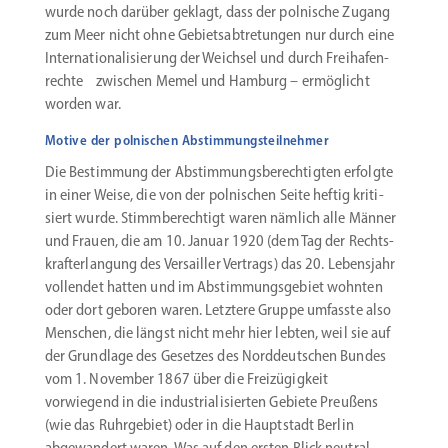
wurde noch darüber geklagt, dass der polnische Zugang
zum Meer nicht ohne Gebiets­ab­tre­tungen nur durch eine
Internatio­nalisierung der Weichsel und durch Freiha­fen­
rechte zwischen Memel und Hamburg – ermög­licht
worden war.
Motive der polnischen Abstimmungsteilnehmer
Die Bestimmung der Abstim­mungs­be­rech­tigten erfolgte
in einer Weise, die von der polni­schen Seite heftig kriti­
siert wurde. Stimm­be­rechtigt waren nämlich alle Männer
und Frauen, die am 10. Januar 1920 (dem Tag der Rechts­
krafter­langung des Versailler Vertrags) das 20. Lebensjahr
vollendet hatten und im Abstim­mungs­gebiet wohnten
oder dort geboren waren. Letztere Gruppe umfasste also
Menschen, die längst nicht mehr hier lebten, weil sie auf
der Grundlage des Gesetzes des Norddeut­schen Bundes
vom 1. November 1867 über die Freizü­gigkeit
vorwiegend in die indus­tria­li­sierten Gebiete Preußens
(wie das Ruhrgebiet) oder in die Haupt­stadt Berlin
abgewandert waren. Was auf den ersten Blick neutral