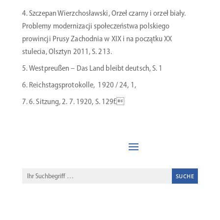
Szczepan Wierz­chosławski, Orzeł czarny i orzeł biały.
Problemy moder­ni­zacji społec­zeństwa polskiego
prowincji Prusy Zachodnia w XIX i na początku XX
stulecia, Olsztyn 2011, S. 213.
Westpreußen – Das Land bleibt deutsch, S. 1
Reichs­tags­pro­to­kolle, 1920 / 24, 1,
6. Sitzung, 2. 7. 1920, S. 129f.