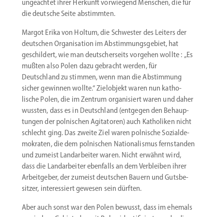
ungeachtet ihrer Herkunft vorwiegend Menschen, die für
die deutsche Seite abstimmten.
Margot Erika von Holtum, die Schwester des Leiters der
deutschen Organi­sation im Abstim­mungs­gebiet, hat
geschildert, wie man deutscher­seits vorgehen wollte : „Es
mußten also Polen dazu gebracht werden, für
Deutschland zu stimmen, wenn man die Abstimmung
sicher gewinnen wollte.“ Zielobjekt waren nun katho­
lische Polen, die im Zentrum organi­siert waren und daher
wussten, dass es in Deutschland (entgegen den Behaup­
tungen der polni­schen Agita­toren) auch Katho­liken nicht
schlecht ging. Das zweite Ziel waren polnische Sozial­de­
mo­kraten, die dem polni­schen Natio­na­lismus fernstanden
und zumeist Landar­beiter waren. Nicht erwähnt wird,
dass die Landar­beiter ebenfalls an dem Verbleiben ihrer
Arbeit­geber, der zumeist deutschen Bauern und Gutsbe­
sitzer, inter­es­siert gewesen sein dürften.
Aber auch sonst war den Polen bewusst, dass im ehemals