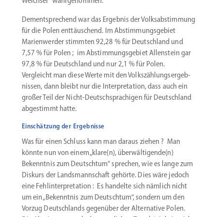
Weichsel“ wahrgenommen.
Dementspre­chend war das Ergebnis der Volks­ab­stimmung
für die Polen enttäu­schend. Im Abstim­mungs­gebiet
Marien­werder stimmten 92,28 % für Deutschland und
7,57 % für Polen ; im Abstim­mungs­gebiet Allen­stein gar
97,8 % für Deutschland und nur 2,1 % für Polen.
Vergleicht man diese Werte mit den Volks­zäh­lungs­er­geb­
nissen, dann bleibt nur die Inter­pre­tation, dass auch ein
großer Teil der Nicht-Deutschsprachigen für Deutschland
abgestimmt hatte.
Einschätzung der Ergebnisse
Was für einen Schluss kann man daraus ziehen ? Man
könnte nun von einem „klare(n), überwältigende(n)
Bekenntnis zum Deutschtum“ sprechen, wie es lange zum
Diskurs der Lands­mann­schaft gehörte. Dies wäre jedoch
eine Fehlin­ter­pre­tation : Es handelte sich nämlich nicht
um ein „Bekenntnis zum Deutschtum“, sondern um den
Vorzug Deutsch­lands gegenüber der Alter­native Polen.