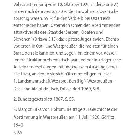
Volks­ab­stimmung vom 10. Oktober 1920 in der „Zone A“,
in der nach dem Zensus 70 % der Einwohner slove­nisch­
sprachig waren, 59 % für den Verbleib bei Öster­reich
entschieden haben. Öster­reich schien den Abstim­menden
attrak­tiver als der „Staat der Serben, Kroaten und
Slovenen“ (Država SHS), das spätere Jugoslawien. Ebenso
votierten in Ost- und Westpreußen die meisten für einen
Staat, den sie kannten, und zogen ihn einem vor, dessen
innere Struktur proble­ma­tisch war und der in kriege­rische
Ausein­an­der­set­zungen mit ungewissem Ausgang verwi­
ckelt war, an denen sie sich hätten betei­ligen müssen.
Lands­mann­schaft Westpreußen (Hg.), Westpreußen –
Das Land bleibt deutsch, Düsseldorf 1960, S. 8.
Bundes­ge­setz­blatt 1867, S. 55.
Margot Erika von Holtum, Beiträge zur Geschichte der
Abstimmung in Westpreußen am 11. Juli 1920. Görlitz
1940,
S. 66.