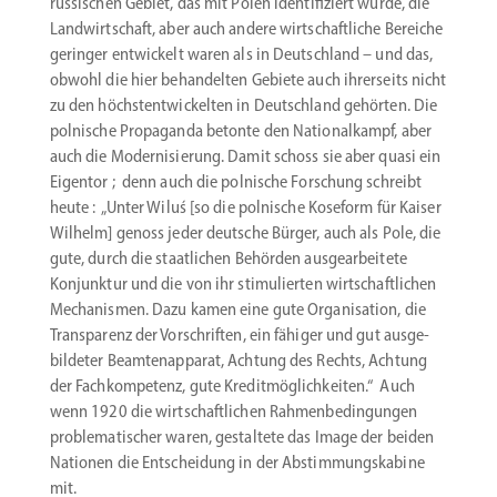
russi­schen Gebiet, das mit Polen identi­fi­ziert wurde, die
Landwirt­schaft, aber auch andere wirtschaft­liche Bereiche
geringer entwi­ckelt waren als in Deutschland – und das,
obwohl die hier behan­delten Gebiete auch ihrer­seits nicht
zu den höchst­ent­wi­ckelten in Deutschland gehörten. Die
polnische Propa­ganda betonte den Natio­nal­kampf, aber
auch die Moder­ni­sierung. Damit schoss sie aber quasi ein
Eigentor ; denn auch die polnische Forschung schreibt
heute : „Unter Wiluś [so die polnische Koseform für Kaiser
Wilhelm] genoss jeder deutsche Bürger, auch als Pole, die
gute, durch die staat­lichen Behörden ausge­ar­beitete
Konjunktur und die von ihr stimu­lierten wirtschaft­lichen
Mecha­nismen. Dazu kamen eine gute Organi­sation, die
Trans­parenz der Vorschriften, ein fähiger und gut ausge­
bil­deter Beamten­ap­parat, Achtung des Rechts, Achtung
der Fachkom­petenz, gute Kredit­mög­lich­keiten.“ Auch
wenn 1920 die wirtschaft­lichen Rahmen­be­din­gungen
pro­blematischer waren, gestaltete das Image der beiden
Nationen die Entscheidung in der Abstim­mungs­kabine
mit.