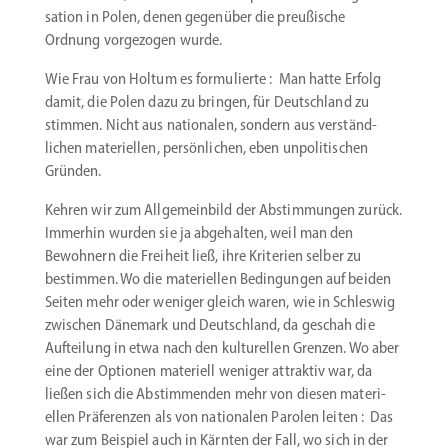
sation in Polen, denen gegenüber die preußische
Ordnung vorge­zogen wurde.
Wie Frau von Holtum es formu­lierte : Man hatte Erfolg
damit, die Polen dazu zu bringen, für Deutschland zu
stimmen. Nicht aus natio­nalen, sondern aus verständ­
lichen materi­ellen, persön­lichen, eben unpoli­ti­schen
Gründen.
Kehren wir zum Allge­meinbild der Abstim­mungen zurück.
Immerhin wurden sie ja abgehalten, weil man den
Bewohnern die Freiheit ließ, ihre Kriterien selber zu
bestimmen. Wo die materi­ellen Bedin­gungen auf beiden
Seiten mehr oder weniger gleich waren, wie in Schleswig
zwischen Dänemark und Deutschland, da geschah die
Aufteilung in etwa nach den kultu­rellen Grenzen. Wo aber
eine der Optionen materiell weniger attraktiv war, da
ließen sich die Abstim­menden mehr von diesen materi­
ellen Präfe­renzen als von natio­nalen Parolen leiten : Das
war zum Beispiel auch in Kärnten der Fall, wo sich in der