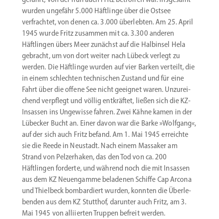
wurden ungefähr 5.000 Häftlinge über die Ostsee
verfrachtet, von denen ca. 3.000 überlebten. Am 25. April
1945 wurde Fritz zusammen mit ca. 3.300 anderen
Häftlingen übers Meer zunächst auf die Halb­insel Hela
gebracht, um von dort weiter nach Lübeck verlegt zu
werden. Die Häftlinge wurden auf vier Barken verteilt, die
in einem schlechten techni­schen Zustand und für eine
Fahrt über die offene See nicht geeignet waren. Unzurei­
chend verpflegt und völlig entkräftet, ließen sich die KZ-
Insassen ins Ungewisse fahren. Zwei Kähne kamen in der
Lübecker Bucht an. Einer davon war die Barke »Wolfgang«,
auf der sich auch Fritz befand. Am 1. Mai 1945 erreichte
sie die Reede in Neustadt. Nach ­einem Massaker am
Strand von Pelzerhaken, das den Tod von ca. 200
Häftlingen forderte, und während noch die mit Insassen
aus dem KZ Neuen­gamme beladenen Schiffe Cap Arcona
und Thielbeck bombar­diert wurden, konnten die Überle­
benden aus dem KZ Stutthof, darunter auch Fritz, am 3.
Mai 1945 von alliierten Truppen befreit werden.