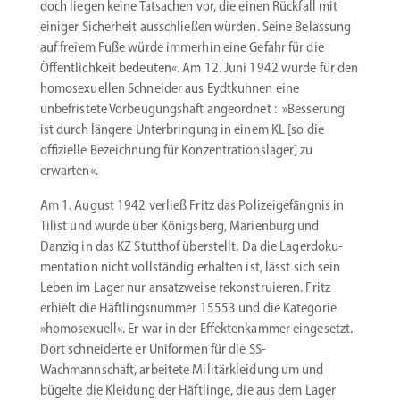
doch liegen keine Tatsachen vor, die einen Rückfall mit
einiger Sicherheit ausschließen würden. Seine Belassung
auf freiem Fuße würde immerhin eine Gefahr für die
Öffent­lichkeit bedeuten«. Am 12. Juni 1942 wurde für den
homose­xu­ellen Schneider aus Eydtkuhnen eine
unbefristete Vorbeu­gungshaft angeordnet : »Besserung
ist durch längere Unter­bringung in einem KL [so die
offizielle Bezeichnung für Konzen­tra­ti­ons­lager] zu
erwarten«.
Am 1. August 1942 verließ Fritz das Polizei­ge­fängnis in
Tilist und wurde über Königsberg, Marienburg und
Danzig in das KZ Stutthof überstellt­. Da die Lager­do­ku­
men­tation nicht vollständig erhalten ist, lässt sich sein
Leben im Lager nur ansatz­weise rekon­stru­ieren. Fritz
erhielt die Häftlings­nummer 15553 und die Kategorie
»homose­xuell«. Er war in der Effek­ten­kammer einge­setzt.
Dort schnei­derte er Uniformen für die SS-
Wachmannschaft, arbeitete Militär­kleidung um und
bügelte die Kleidung der Häftlinge, die aus dem Lager