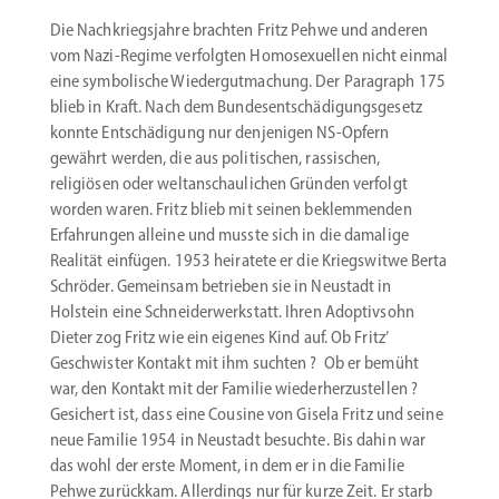
Die Nachkriegs­jahre brachten Fritz Pehwe und anderen
vom Nazi-­Regime verfolgten Homose­xu­ellen nicht einmal
eine symbo­lische Wieder­gutmachung. Der Paragraph 175
blieb in Kraft. Nach dem Bundes­ent­schä­di­gungs­gesetz
konnte Entschä­digung nur denje­nigen NS-Opfern
gewährt werden, die aus politi­schen, rassi­schen,
religiösen oder weltan­schau­lichen Gründen verfolgt
worden waren. Fritz blieb mit seinen beklem­menden
Erfah­rungen alleine und musste sich in die damalige
Realität einfügen. 1953 heiratete er die Kriegs­witwe Berta
Schröder. Gemeinsam betrieben sie in Neustadt in
Holstein eine Schnei­der­werk­statt. Ihren Adoptivsohn
Dieter zog Fritz wie ein eigenes Kind auf. Ob Fritz’
Geschwister Kontakt mit ihm suchten ? Ob er bemüht
war, den Kontakt mit der Familie wieder­her­zu­stellen ?
Gesichert ist, dass eine Cousine von Gisela Fritz und seine
neue Familie 1954 in Neustadt besuchte. Bis dahin war
das wohl der erste Moment, in dem er in die Familie
Pehwe zurückkam. Aller­dings nur für kurze Zeit. Er starb