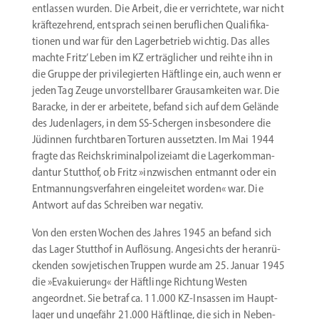
entlassen wurden. Die Arbeit, die er verrichtete, war nicht
kräfte­zehrend, entsprach seinen beruf­lichen Quali­fi­ka­
tionen und war für den Lager­be­trieb wichtig. Das alles
machte Fritz’ Leben im KZ erträg­licher und reihte ihn in
die Gruppe der privi­le­gierten Häftlinge ein, auch wenn er
jeden Tag Zeuge unvor­stell­barer Grausam­keiten war. Die
Baracke, in der er arbeitete, befand sich auf dem Gelände
des Juden­lagers, in dem SS-Schergen insbe­sondere die
Jüdinnen furcht­baren Torturen aussetzten. Im Mai 1944
fragte das Reichs­kri­mi­nal­po­li­zeiamt die Lager­kom­man­
dantur Stutthof, ob Fritz »inzwi­schen entmannt oder ein
Entman­nungs­ver­fahren einge­leitet worden« war. Die
Antwort auf das Schreiben war negativ.
Von den ersten Wochen des Jahres 1945 an befand sich
das Lager Stutt­hof in Auflösung. Angesichts der heran­rü­
ckenden sowje­ti­schen Truppen wurde am 25. Januar 1945
die »Evaku­ierung« der Häftlinge Richtung Westen
angeordnet. Sie betraf ca. 11.000 KZ-Insassen im Haupt­
lager und ungefähr 21.000 Häftlinge, die sich in Neben­