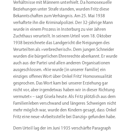
Verhält­nisse mit Männern unter­hielt. Da homose­xuelle
Bezie­hungen unter Strafe standen, wurden Fritz diese
Bekannt­schaften zum Verhängnis. Am 25. Mai 1938
verhaftete ihn die Krimi­nal­po­lizei. Der 32-jährige Mann
wurde in einem Prozess in Insterburg zu vier Jahren
Zuchthaus verur­teilt. In seinem Urteil vom 18. Oktober
1938 bezeichnete das Landge­richt die Neigungen des
Verur­teilten als »verbre­che­risch«. Dem jungen Schneider
wurden die bürger­lichen Ehren­rechte aberkannt. Er wurde
auch aus der Partei und allen anderen Organi­sa­tionen
ausge­schlossen. »Nie wurde [in unserer Familie] ein
einziges offenes Wort über Onkel Fritz’ Homose­xua­lität
gesprochen. Das Wort kam bei unserer Erziehung gar
nicht vor, aber irgend­etwas haben wir in dieser Richtung
vermutet« – sagt Gisela heute. Als Fritz plötzlich aus dem
Famili­en­leben verschwand und längeres Schweigen nicht
mehr möglich war, wurde den Kindern gesagt, dass Onkel
Fritz eine neue »Arbeits­stelle bei Danzig« gefunden habe.
Dem Urteil lag der im Juni 1935 verschärfte Paragraph