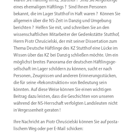
eines ehema­ligen Häftlings ? Sind Ihnen Personen
bekannt, die im Lager Stutthof in Haft waren ? Können Sie
allgemein über die NS-Zeit in Danzig und Umgebung
berichten ? Helfen Sie mit, und schreiben Sie an den
wissen­schaft­lichen Mitar­beiter der Gedenk­stätte Stutthof,
Herrn Piotr Chruścielski, der mit seiner Disser­tation zum
Thema Deutsche Häftlinge des KZ Stutthof eine Lücke im
Wissen über das KZ bei Danzig schließen möchte. Um ein
möglichst breites Panorama der deutschen Häftlings­ge­
sell­schaft im Lager schildern zu können, sucht er nach
Personen, Zeugnissen und anderen Erinne­rungs­stücken,
die für seine »Rekon­struktion« von Bedeutung sein
könnten. Auf diese Weise können Sie einen wichtigen
Beitrag dazu leisten, dass die Geschichten von unseren
während der NS-Herrschaft verfolgten Lands­leuten nicht
in Verges­senheit geraten !
Ihre Nachricht an Piotr Chruścielski können Sie auf posta­
li­schem Weg oder per E‑Mail schicken: