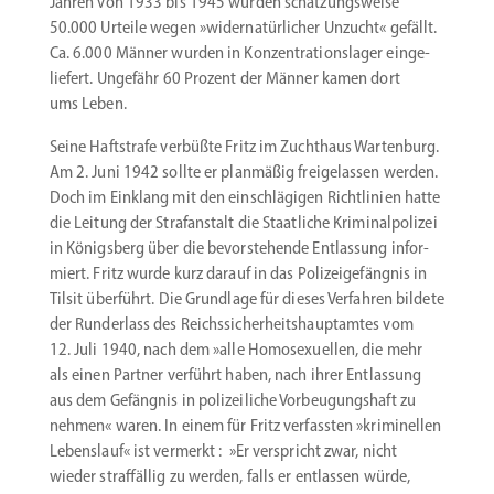
Jahren von 1933 bis 1945 wurden schät­zungs­weise
50.000 Urteile wegen »wider­na­tür­licher Unzucht« gefällt.
Ca. 6.000 Männer wurden in Konzen­tra­ti­ons­lager einge­
liefert. Ungefähr 60 Prozent der Männer kamen dort
ums Leben.
Seine Haftstrafe verbüßte Fritz im Zuchthaus Wartenburg.
Am 2. Juni 1942 sollte er planmäßig freige­lassen werden.
Doch im Einklang mit den einschlä­gigen Richt­linien hatte
die Leitung der Straf­an­stalt die Staat­liche Krimi­nal­po­lizei
in Königsberg über die bevor­ste­hende Entlassung infor­
miert. Fritz wurde kurz darauf in das Polizei­ge­fängnis in
Tilsit überführt. Die Grundlage für dieses Verfahren bildete
der Rund­erlass des Reichs­si­cher­heits­haupt­amtes vom
12. Juli 1940, nach dem »alle Homose­xu­ellen, die mehr
als einen Partner verführt haben, nach ihrer Entlassung
aus dem Gefängnis in polizei­liche Vorbeu­gungshaft zu
nehmen« waren. In einem für Fritz verfassten »krimi­nellen
Lebenslauf« ist vermerkt : »Er verspricht zwar, nicht
wieder straf­fällig zu werden, falls er entlassen würde,