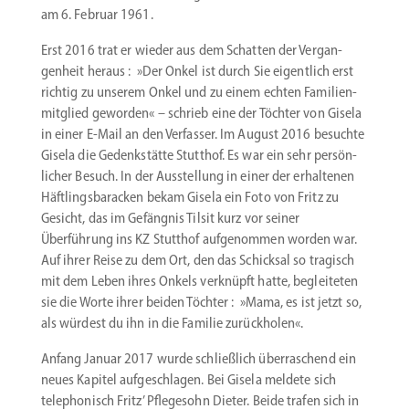
am 6. Februar 1961.
Erst 2016 trat er wieder aus dem Schatten der Vergan­
genheit heraus : »Der Onkel ist durch Sie eigentlich erst
richtig zu unserem Onkel und zu einem echten Famili­en­
mit­glied geworden« – schrieb eine der Töchter von Gisela
in einer E‑Mail an den Verfasser. Im August 2016 besuchte
Gisela die Gedenk­stätte Stutthof. Es war ein sehr persön­
licher Besuch. In der Ausstellung in einer der erhal­tenen
Häftlings­ba­racken bekam Gisela ein Foto von Fritz zu
Gesicht, das im Gefängnis Tilsit kurz vor seiner
Überführung ins KZ Stutthof aufge­nommen worden war.
Auf ihrer Reise zu dem Ort, den das Schicksal so tragisch
mit dem Leben ihres Onkels verknüpft hatte, beglei­teten
sie die Worte ihrer beiden Töchter : »Mama, es ist jetzt so,
als würdest du ihn in die Familie zurückholen«.
Anfang Januar 2017 wurde schließlich überra­schend ein
neues Kapitel aufge­schlagen. Bei Gisela meldete sich
telepho­nisch Fritz’ Pflegesohn Dieter. Beide trafen sich in