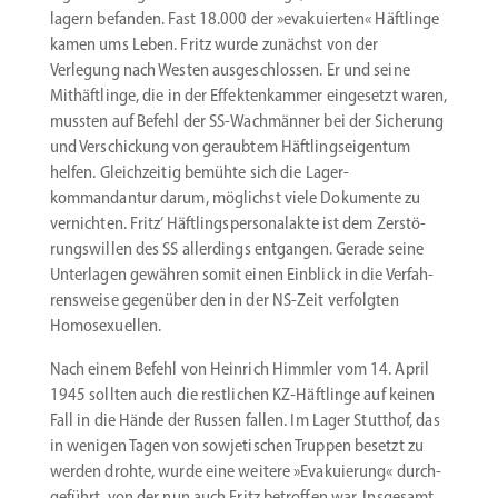
lagern befanden. Fast 18.000 der »evaku­ierten« Häftlinge
kamen ums Leben. Fritz wurde zunächst von der
Verlegung nach Westen ausge­schlossen. Er und seine
Mithäft­linge, die in der Effek­ten­kammer einge­setzt waren,
mussten auf Befehl der SS-Wachmänner bei der Sicherung
und Verschi­ckung von geraubtem Häftlings­ei­gentum
helfen. Gleich­zeitig bemühte sich die Lager­
kommandantur darum, möglichst viele Dokumente zu
vernichten. Fritz’ Häftlings­per­so­nalakte ist dem Zerstö­
rungs­willen des SS aller­dings entgangen. Gerade seine
Unter­lagen gewähren somit ­einen Einblick in die Verfah­
rens­weise gegenüber den in der NS-Zeit verfolgten
Homosexuellen.
Nach einem Befehl von Heinrich Himmler vom 14. April
1945 sollten auch die restlichen KZ-Häftlinge auf keinen
Fall in die Hände der Russen fallen. Im Lager Stutthof, das
in wenigen Tagen von sowje­ti­schen Truppen besetzt zu
werden drohte, wurde eine weitere »Evaku­ierung« durch­
ge­führt, von der nun auch Fritz betroffen war. Insgesamt