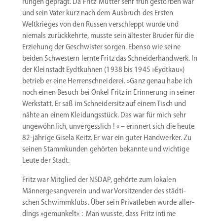
rungen geprägt. Da Fritz’ Mutter sehr früh gestorben war
und sein Vater kurz nach dem Ausbruch des Ersten
Weltkrieges von den Russen verschleppt wurde und
niemals zurück­kehrte, musste sein ältester Bruder für die
Erziehung der Geschwister sorgen. Ebenso wie seine
beiden Schwestern lernte Fritz das Schnei­der­handwerk. In
der Klein­stadt Eydtkuhnen (1938 bis 1945 »Eydtkau«)
betrieb er eine Herren­schnei­derei. »Ganz genau habe ich
noch einen Besuch bei Onkel Fritz in Erinnerung in seiner
Werkstatt. Er saß im Schnei­dersitz auf einem Tisch und
nähte an einem Kleidungs­stück. Das war für mich sehr
ungewöhnlich, unver­gesslich ! « – erinnert sich die heute
82-jährige Gisela Keitz. Er war ein guter Handwerker. Zu
seinen Stamm­kunden gehörten bekannte und wichtige
Leute der Stadt.
Fritz war Mitglied der NSDAP, gehörte zum lokalen
Männer­ge­sang­verein und war Vorsit­zender des städti­
schen Schwimm­klubs. Über sein Privat­leben wurde aller­
dings »gemunkelt« : Man wusste, dass Fritz intime