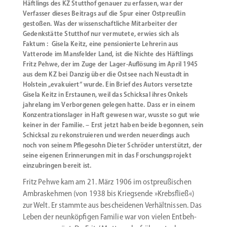
Häftlings des KZ Stutthof genauer zu erfassen, war der
Verfasser dieses Beitrags auf die Spur einer Ostpreußin
gestoßen. Was der wissenschaftliche Mitarbeiter der
Gedenkstätte Stutthof nur vermutete, erwies sich als
Faktum : Gisela Keitz, eine pensionierte Lehrerin aus
Vatterode im Mansfelder Land, ist die Nichte des Häftlings
Fritz Pehwe, der im Zuge der Lager-Auflösung im April 1945
aus dem KZ bei Danzig über die Ostsee nach Neustadt in
Holstein „evakuiert“ wurde. Ein Brief des Autors versetzte
Gisela Keitz in Erstaunen, weil das Schicksal ihres Onkels
jahrelang im Verborgenen gelegen hatte. Dass er in einem
Konzentrationslager in Haft gewesen war, wusste so gut wie
keiner in der Familie. – Erst jetzt haben beide begonnen, sein
Schicksal zu rekonstruieren und werden neuerdings auch
noch von seinem Pflegesohn Dieter Schröder unterstützt, der
seine eigenen Erinnerungen mit in das Forschungsprojekt
einzubringen bereit ist.
Fritz Pehwe kam am 21. März 1906 im ostpreu­ßi­schen
Ambras­kehmen (von 1938 bis Kriegsende »Krebs­fließ«)
zur Welt. Er stammte aus beschei­denen Verhält­nissen. Das
Leben der neunköp­figen Familie war von vielen Entbeh­