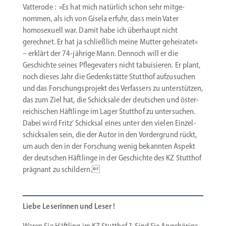
Vatterode : »Es hat mich natürlich schon sehr mitge­
nommen, als ich von Gisela erfuhr, dass mein Vater
homose­xuell war. Damit habe ich überhaupt nicht
gerechnet. Er hat ja schließlich meine Mutter gehei­ratet«
– erklärt der 74-jährige Mann. Dennoch will er die
Geschichte seines Pflege­vaters nicht tabui­sieren. Er plant,
noch dieses Jahr die Gedenk­stätte Stutthof aufzu­suchen
und das Forschungs­projekt des Verfassers zu unter­stützen,
das zum Ziel hat, die Schicksale der deutschen und öster­
rei­chi­schen Häftlinge im Lager Stutthof zu unter­suchen.
Dabei wird Fritz’ Schicksal eines unter den vielen Einzel­
schick­salen sein, die der Autor in den Vorder­grund rückt,
um auch den in der Forschung wenig bekannten Aspekt
der deutschen Häftlinge in der Geschichte des KZ Stutthof
prägnant zu schildern.
Liebe Leserinnen und Leser !
Waren Sie Häftling im KZ Stutthof ? Sind Sie Angehörige