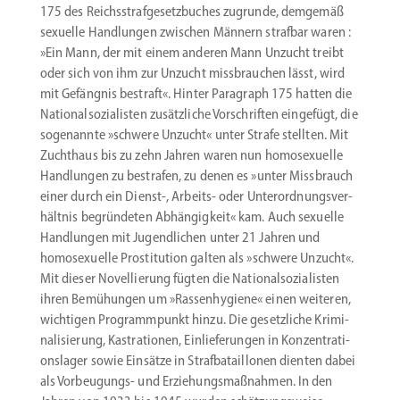
175 des Reichs­straf­ge­setz­buches zugrunde, demgemäß
sexuelle Handlungen zwischen Männern strafbar waren :
»Ein Mann, der mit einem anderen Mann Unzucht treibt
oder sich von ihm zur Unzucht missbrauchen lässt, wird
mit Gefängnis bestraft«. Hinter Paragraph 175 hatten die
Natio­nal­so­zia­listen zusätz­liche Vorschriften eingefügt, die
sogenannte »schwere Unzucht« unter Strafe stellten. Mit
Zuchthaus bis zu zehn Jahren waren nun homose­xuelle
Handlungen zu bestrafen, zu denen es »unter Missbrauch
einer durch ein Dienst‑, Arbeits- oder Unter­ord­nungs­ver­
hältnis begrün­deten Abhän­gigkeit« kam. Auch sexuelle
Handlungen mit Jugend­lichen unter 21 Jahren und
homose­xuelle Prosti­tution galten als »schwere Unzucht«.
Mit dieser Novel­lierung fügten die Natio­nal­so­zia­listen
ihren Bemühungen um »Rassen­hy­giene« einen weiteren,
wichtigen Programm­punkt hinzu. Die gesetz­liche Krimi­
na­li­sierung, Kastra­tionen, Einlie­fe­rungen in Konzen­tra­ti­
ons­lager sowie Einsätze in Straf­ba­tail­lonen dienten dabei
als Vorbeugungs- und Erzie­hungs­maß­nahmen. In den