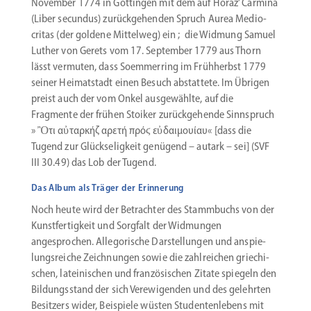
November 1774 in Göttingen mit dem auf Horaz’ Carmina
(Liber secundus) zurück­ge­henden Spruch Aurea Medio­
critas (der goldene Mittelweg) ein ; die Widmung Samuel
Luther von Gerets vom 17. September 1779 aus Thorn
lässt vermuten, dass Soemmerring im Frühherbst 1779
seiner Heimat­stadt einen Besuch abstattete. Im Übrigen
preist auch der vom Onkel ausge­wählte, auf die
Fragmente der frühen Stoiker zurück­ge­hende Sinnspruch
» Ὂτι ­αὐταρκήζ αρετή πρόϛ εὐδαιμουίαυ« [dass die
Tugend zur Glück­se­ligkeit genügend – autark – sei] (SVF
III 30.49) das Lob der Tugend.
Das Album als Träger der Erinnerung
Noch heute wird der Betrachter des Stamm­buchs von der
Kunst­fer­tigkeit und Sorgfalt der Widmungen
angesprochen. Allego­rische Darstel­lungen und anspie­
lungs­reiche Zeich­nungen sowie die zahlreichen griechi­
schen, latei­ni­schen und franzö­si­schen Zitate spiegeln den
Bildungs­stand der sich Verewi­genden und des gelehrten
Besitzers wider, Beispiele wüsten Studen­ten­lebens mit