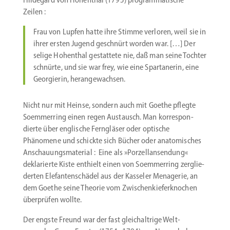
Zeilen :
Frau von Lupfen hatte ihre Stimme verloren, weil sie in
ihrer ersten Jugend geschnürt worden war. […] Der
selige Hohenthal gestattete nie, daß man seine Tochter
schnürte, und sie war frey, wie eine Sparta­nerin, eine
Georgierin, herangewachsen.
Nicht nur mit Heinse, sondern auch mit Goethe pflegte
Soemmerring einen regen Austausch. Man korre­spon­
dierte über englische Ferngläser oder optische
Phänomene und schickte sich Bücher oder anato­mi­sches
Anschau­ungs­ma­terial : Eine als »Porzel­lan­sendung«
dekla­rierte Kiste enthielt einen von Soem­merring zerglie­
derten Elefan­ten­schädel aus der Kasseler Menagerie, an
dem Goethe seine Theorie vom Zwischen­kie­fer­knochen
überprüfen wollte.
Der engste Freund war der fast gleich­altrige Welt­