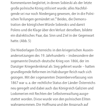
Kommen­taren begleitet, in denen Sobieski als der letzte
große polnische König stili­siert wurde; alles Nachfol­
gende sei nur noch Niedergang gewesen, der in die Polni­
schen Teilungen gemündet sei.⁸ Beides, die Demons­
tration der könig­lichen Würde Sobieskis und damit
Polens und die Klage über den Verlust derselben, bildete
ein dialek­ti­sches Paar, das Sinn und Ziel in der Gegenwart
hatte. (Abb. 5)
Die Nieder­lagen Öster­reichs in den kriege­ri­schen Ausein­
an­der­set­zungen des 19. Jahrhun­derts – insbe­sondere der
sogenannte Deutsch-deutsche Krieg von 1866, der im
Danziger Krieger­denkmal als Sieg gefeiert wurde – hatten
grund­le­gende Reformen im Habsburger Reich nach sich
gezogen. Mit der sogenannten Dezem­ber­ver­fassung von
1867 war u. a. der recht­liche Status der Länder Öster­reichs
neu geregelt und dabei auch das König­reich Galizien und
Lodomerien mit Rechten der Selbst­ver­waltung ausge­
stattet worden. Diese wurde von den polni­schen Eliten
wahrge­nommen. Die Hoffnung und der Anspruch auf