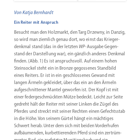
Von Katja Bernhardt
Ein Reiter mit Anspruch
Besucht man den Holzmarkt, den Targ Drzewny, in Danzig,
so wird man ziemlich genau dort, wo einst das Krieger­
denkmal stand (das in der letzten
WP-
Ausgabe Gegen­
stand der Darstellung war), ein gänzlich anderes Denkmal
finden. (Abb. 1) Es ist anspruchsvoll. Auf einem hohen
Stein­sockel steht ein in Bronze gegos­senes Standbild
eines Reiters. Er ist in ein geschlos­senes Gewand mit
langen Ärmeln gekleidet, über das ein an den Ärmeln
aufge­schnit­tener Mantel geworfen ist. Der Kopf ist mit
einer feder­ge­schmückten Mütze bedeckt. Leicht zur Seite
gedreht hält der Reiter mit seiner Linken die Zügel des
Pferdes und streckt mit seiner Rechten einen Gefechtsstab
in die Höhe. Von seinem Gürtel hängt ein mächtiges
Schwert herab. Unter dem sich mit beiden Vorder­hufen
aufbäu­menden, kurbet­tie­renden Pferd sind ein zertrüm­
mertes Rad, ein zerfetzter Muniti­onskorb und ein