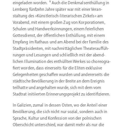
einge­laden worden.
⁰ Auch die Denkmal­sent­hüllung in
Lemberg fünfzehn Jahre später war mit einer Veran­
staltung des »Künstlerisch-literarischen Zirkels« am
Vorabend, mit einem großen Zug von Korpo­ra­tionen,
Schulen und Handwerks­in­nungen, einem feier­lichen
Gottes­dienst, der öffent­lichen Enthüllung, mit einem
Empfang im Rathaus und am Abend bei der Familie des
Stadt­prä­si­denten, mit nachmit­täg­lichen Theater­auf­füh­
rungen und Lesungen und schließlich mit der abend­
lichen Illumi­nation des enthüllten Werkes so choreo­gra­
fiert worden, dass einer­seits für die Eliten exklusive
Gelegen­heiten geschaffen wurden und anderer­seits die
städtische Bevöl­kerung in der Breite an dem Ereignis
teilhatte und angehalten wurde, sich mit dem vom
Stadtrat initi­ierten Erinne­rungs­projekt zu identifizieren.
In Galizien, zumal in dessen Osten, wo der Anteil einer
Bevöl­kerung, die sich nicht nur sozial, sondern auch in
Sprache, Kultur und Konfession von der polni­schen
Oberschicht unter­schied, war damit mehr als nur die