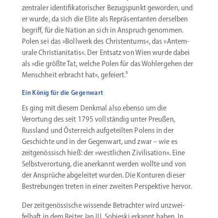
zentraler identi­fi­ka­to­ri­scher Bezugs­punkt geworden, und
er wurde, da sich die Elite als Reprä­sen­tanten derselben
begriff, für die Nation an sich in Anspruch genommen.
Polen sei das »Bollwerk des Chris­tentums«, das »Antem­
urale Chris­tia­ni­tatis«. Der Entsatz von Wien wurde dabei
als »die größte Tat, welche Polen für das Wohlergehen der
Menschheit erbracht hat«, gefeiert.⁵
Ein König für die Gegenwart
Es ging mit diesem Denkmal also ebenso um die
Verortung des seit 1795 vollständig unter Preußen,
Russland und Öster­reich aufge­teilten Polens in der
Geschichte und in der Gegenwart, und zwar – wie es
zeitge­nös­sisch hieß: der »westlichen Zivili­sation«. Eine
Selbst­ver­ortung, die anerkannt werden wollte und von
der Ansprüche abgeleitet wurden. Die Konturen dieser
Bestre­bungen treten in einer zweiten Perspektive hervor.
Der zeitge­nös­sische wissende Betrachter wird unzwei­
felhaft in dem Reiter Jan III. Sobieski erkannt haben. In