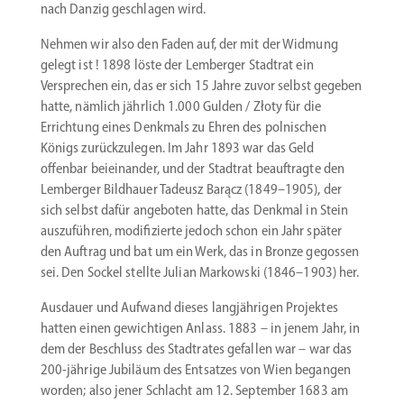
nach Danzig geschlagen wird.
Nehmen wir also den Faden auf, der mit der Widmung
gelegt ist ! 1898 löste der Lemberger Stadtrat ein
Versprechen ein, das er sich 15 Jahre zuvor selbst gegeben
hatte, nämlich jährlich 1.000 Gulden / Złoty für die
Errichtung eines Denkmals zu Ehren des polni­schen
Königs zurück­zu­legen. Im Jahr 1893 war das Geld
offenbar beiein­ander, und der Stadtrat beauf­tragte den
Lemberger Bildhauer Tadeusz Barącz (1849–1905), der
sich selbst dafür angeboten hatte, das Denkmal in Stein
auszu­führen, modifi­zierte jedoch schon ein Jahr später
den Auftrag und bat um ein Werk, das in Bronze gegossen
sei. Den Sockel stellte Julian Markowski (1846–1903) her.
Ausdauer und Aufwand dieses langjäh­rigen Projektes
hatten einen gewich­tigen Anlass. 1883 – in jenem Jahr, in
dem der Beschluss des Stadt­rates gefallen war – war das
200-jährige Jubiläum des Entsatzes von Wien begangen
worden; also jener Schlacht am 12. September 1683 am