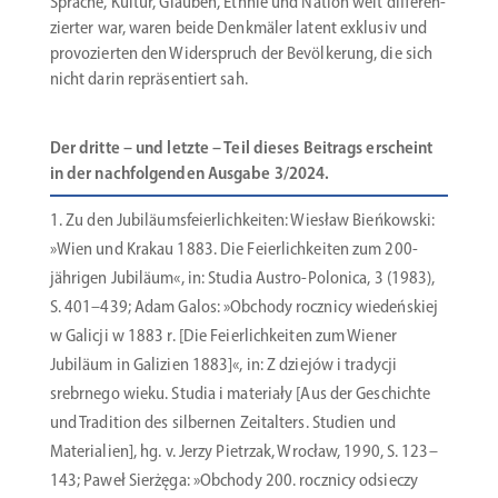
Sprache, Kultur, Glauben, Ethnie und Nation weit diffe­ren­
zierter war, waren beide Denkmäler latent exklusiv und
provo­zierten den Wider­spruch der Bevöl­kerung, die sich
nicht darin reprä­sen­tiert sah.
Der dritte – und letzte – Teil dieses Beitrags erscheint
in der nachfol­genden Ausgabe 3/2024.
Zu den Jubilä­ums­fei­er­lich­keiten: Wiesław Bieńkowski:
»Wien und Krakau 1883. Die Feier­lich­keiten zum 200-
jährigen Jubiläum«, in: Studia Austro-Polonica, 3 (1983),
S. 401–439; Adam Galos: »Obchody rocznicy wiedeńskiej
w Galicji w 1883 r. [Die Feier­lich­keiten zum Wiener
Jubiläum in Galizien 1883]«, in: Z dziejów i tradycji
srebrnego wieku. Studia i materiały [Aus der Geschichte
und Tradition des silbernen Zeitalters. Studien und
Materialien], hg. v. Jerzy Pietrzak, Wrocław, 1990, S. 123–
143; Paweł Sierżęga: »Obchody 200. rocz­nicy odsieczy