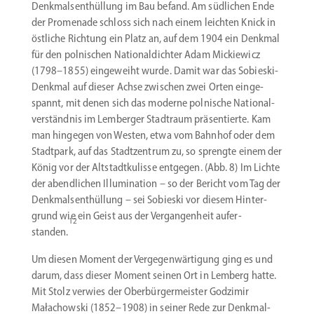
Denkmal­sent­hüllung im Bau befand. Am südlichen Ende
der Promenade schloss sich nach einem leichten Knick in
östliche Richtung ein Platz an, auf dem 1904 ein Denkmal
für den polni­schen Natio­nal­dichter Adam Mickiewicz
(1798–1855) einge­weiht wurde. Damit war das Sobieski-
Denkmal auf dieser Achse zwischen zwei Orten einge­
spannt, mit denen sich das moderne polnische Natio­nal­
ver­ständnis im Lemberger Stadtraum präsen­tierte. Kam
man hingegen von Westen, etwa vom Bahnhof oder dem
Stadtpark, auf das Stadt­zentrum zu, so sprengte einem der
König vor der Altstadt­ku­lisse entgegen. (Abb. 8) Im Lichte
der abend­lichen Illumi­nation – so der Bericht vom Tag der
Denkmal­sent­hüllung – sei Sobieski vor diesem Hinter­
grund wie ein Geist aus der Vergan­genheit aufer­
12
standen.
Um diesen Moment der Verge­gen­wär­tigung ging es und
darum, dass dieser Moment seinen Ort in Lemberg hatte.
Mit Stolz verwies der Oberbür­ger­meister Godzimir
Małachowski (1852–1908) in seiner Rede zur Denkmal­