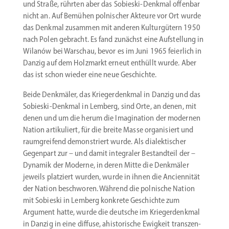
und Straße, rührten aber das Sobieski-Denkmal offenbar
nicht an. Auf Bemühen polni­scher Akteure vor Ort wurde
das Denkmal zusammen mit anderen Kultur­gütern 1950
nach Polen gebracht. Es fand zunächst eine Aufstellung in
Wilanów bei Warschau, bevor es im Juni 1965 feierlich in
Danzig auf dem Holzmarkt erneut enthüllt wurde. Aber
das ist schon wieder eine neue Geschichte.
Beide Denkmäler, das Krieger­denkmal in Danzig und das
Sobieski-­Denkmal in Lemberg, sind Orte, an denen, mit
denen und um die herum die Imagi­nation der modernen
Nation artiku­liert, für die breite Masse organi­siert und
raumgreifend demons­triert wurde. Als dialek­ti­scher
Gegenpart zur – und damit integraler Bestandteil der –
Dynamik der Moderne, in deren Mitte die Denkmäler
jeweils platziert wurden, wurde in ihnen die Ancien­nität
der Nation beschworen. Während die polnische Nation
mit Sobieski in Lemberg konkrete Geschichte zum
Argument hatte, wurde die deutsche im Krieger­denkmal
in Danzig in eine diffuse, ahisto­rische Ewigkeit transzen­