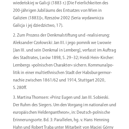
wiedeńskiej w Galicji (1883 r.) [Die Feier­lich­keiten des
200-jährigen Jubiläums des Entsatzes von Wien in
Galizien (1883)]«, Rzeszów 2002 (Seria wydaw­nicza
Galicja i jej dzied­zictwo, 17).
Zum Prozess der Denkmal­stiftung und ‑reali­sierung:
Aleksander Czołowski: Jan III. i jego pomnik we Lwowie
[Jan III. und sein Denkmal in Lemberg], verfasst im Auftrag
des Stadt­rates, Lwów 1898, S. 29–32; Heidi Hein-Kircher:
Lembergs »polni­schen Charakter« sichern. Kommu­nal­po­
litik in einer multi­eth­ni­schen Stadt der Habsbur­ger­mor­
nachie zwischen 1861/62 und 1914, Stuttgart 2020,
S. 280ff.
Martina Thomsen: »Prinz Eugen und Jan III. Sobieski.
Der Ruhm des Siegers. Um den Vorgang im natio­nalen und
europäi­schen Helden­pan­theon«, in: Deutsch-polnische
Erinne­rungsorte. Bd. 3: Paral­lelen, hg. v. Hans Henning
Hahn und Robert Traba unter Mitarbeit von Maciej Górny