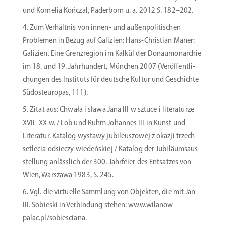
und Kornelia Kończal, Paderborn u. a. 2012 S. 182–202.
Zum Verhältnis von innen- und außen­po­li­ti­schen
Problemen in Bezug auf Galizien: Hans-­Christian Maner:
Galizien. Eine Grenz­region im Kalkül der Donau­mon­archie
im 18. und 19. Jahrhundert, München 2007 (Veröf­fent­li­
chungen des Instituts für deutsche Kultur und Geschichte
Südost­eu­ropas, 111).
Zitat aus: Chwała i sława Jana III w sztuce i litera­turze
XVII–XX w. / Lob und Ruhm Johannes III in Kunst und
Literatur. Katalog wystawy jubileus­zowej z okazji trzech­
setlecia odsieczy wiedeńskiej / Katalog der Jubilä­ums­aus­
stellung anlässlich der 300. Jahrfeier des Entsatzes von
Wien, Warszawa 1983, S. 245.
Vgl. die virtuelle Sammlung von Objekten, die mit Jan
III. Sobieski in Verbindung stehen: www.wilanow-
palac.pl/sobiesciana.