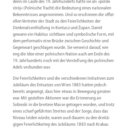
denn im Laufe des 19. Jahrhun­derts hatte sie als »polski
strój« (Polnische Tracht) die Bedeutung eines natio­nalen
Bekennt­nisses angenommen. Und so erschienen die offizi­
ellen Vertreter der Stadt zu den Feier­lich­keiten der
Denkmal­sent­hüllung in Kontusz und Żupan. Damit
gewann ein Habitus sichtbare und symbo­lische Form, mit
dem perfor­mativ eine Brücke zwischen Geschichte und
Gegenwart geschlagen wurde. Sie verweist darauf, wie
eng die Idee einer polni­schen Nation auch am Ende des
19. Jahrhun­derts noch mit der Vorstellung des polni­schen
Adels verbunden war.
Die Feier­lich­keiten und die verschie­denen Initia­tiven zum
Jubiläum des Entsatzes von Wien 1883 hatten jedoch
bereits angezeigt, dass hier etwas in Bewegung geraten
war. Mit gezielten Aktionen war die Erinnerung an
Sobieski in die breitere Masse getragen worden, und trotz
eines scharf geführten Streites und der Sorge, dass das
Niveau leiden würde, waren auch Bauern zu den dreitä­
gigen Feier­lich­keiten des Jubiläums 1883 nach Krakau
1