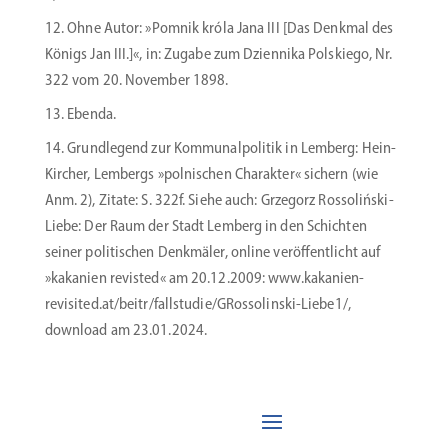
Ohne Autor: »Pomnik króla Jana III [Das Denkmal des
Königs Jan III.]«, in: Zugabe zum Dziennika Polskiego, Nr.
322 vom 20. November 1898.
Ebenda.
Grund­legend zur Kommu­nal­po­litik in Lemberg: Hein-
Kircher, Lembergs »polni­schen Charakter« sichern (wie
Anm. 2), Zitate: S. 322f. Siehe auch: Grzegorz Rossoliński-
Liebe: Der Raum der Stadt Lemberg in den Schichten
seiner politi­schen Denkmäler, online veröf­fent­licht auf
»kakanien revisted« am 20.12.2009: www.kakanien-
revisited.at/beitr/fallstudie/GRossolinski-Liebe1/,
download am 23.01.2024.