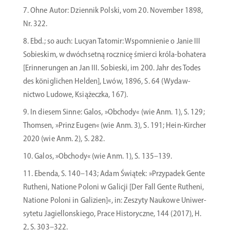
Ohne Autor: Dziennik Polski, vom 20. November 1898,
Nr. 322.
Ebd.; so auch: Lucyan Tatomir: Wspom­nienie o Janie III
Sobieskim, w dwóch­setną rocznicę śmierci króla-bohatera
[Erinne­rungen an Jan III. Sobieski, im 200. Jahr des Todes
des könig­lichen Helden], Lwów, 1896, S. 64 (Wydaw­
nictwo Ludowe, Książeczka, 167).
In diesem Sinne: Galos, »Obchody« (wie Anm. 1), S. 129;
Thomsen, »Prinz Eugen« (wie Anm. 3), S. 191; Hein-Kircher
2020 (wie Anm. 2), S. 282.
Galos, »Obchody« (wie Anm. 1), S. 135–139.
Ebenda, S. 140–143; Adam Świątek: »Przypadek Gente
Rutheni, Natione Poloni w Galicji [Der Fall Gente Rutheni,
Natione Poloni in Galizien]«, in: Zeszyty Naukowe Uniwer­
sytetu Jagiel­lons­kiego, Prace Histo­ryczne, 144 (2017), H.
2, S. 303–322.