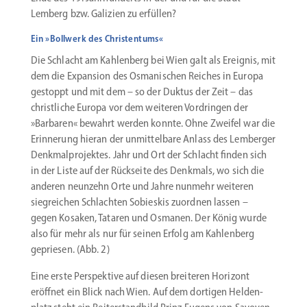
Lemberg bzw. Galizien zu erfüllen?
Ein »Bollwerk des Christentums«
Die Schlacht am Kahlenberg bei Wien galt als Ereignis, mit
dem die Expansion des Osmani­schen Reiches in Europa
gestoppt und mit dem – so der Duktus der Zeit – das
christ­liche Europa vor dem weiteren Vordringen der
»Barbaren« bewahrt werden konnte. Ohne Zweifel war die
Erinnerung hieran der unmit­telbare Anlass des Lemberger
Denkmal­pro­jektes. Jahr und Ort der Schlacht finden sich
in der Liste auf der Rückseite des Denkmals, wo sich die
anderen neunzehn Orte und Jahre nunmehr weiteren
siegreichen Schlachten Sobieskis zuordnen lassen –
gegen Kosaken, Tataren und Osmanen. Der König wurde
also für mehr als nur für seinen Erfolg am Kahlenberg
gepriesen. (Abb. 2)
Eine erste Perspektive auf diesen breiteren Horizont
eröffnet ein Blick nach Wien. Auf dem dortigen Helden­