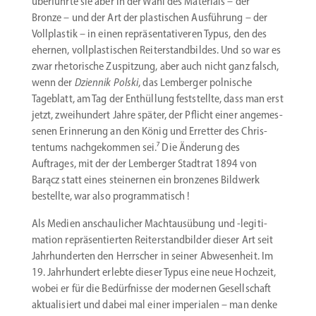
überführte sie aber in der Wahl des Materials – der
Bronze – und der Art der plasti­schen Ausführung – der
Vollplastik – in einen reprä­sen­ta­ti­veren Typus, den des
ehernen, vollplas­ti­schen Reiter­stand­bildes. Und so war es
zwar rheto­rische Zuspitzung, aber auch nicht ganz falsch,
wenn der
Dziennik Polski
, das Lemberger polnische
Tageblatt, am Tag der Enthüllung feststellte, dass man erst
jetzt, zweihundert Jahre später, der Pflicht einer angemes­
senen Erinnerung an den König und Erretter des Chris­
tentums nachge­kommen sei.⁷ Die Änderung des
Auftrages, mit der der Lemberger Stadtrat 1894 von
Barącz statt eines steinernen ein bronzenes Bildwerk
bestellte, war also programmatisch !
Als Medien anschau­licher Macht­aus­übung und ‑legiti­
mation reprä­sen­tierten Reiter­stand­bilder dieser Art seit
Jahrhun­derten den Herrscher in seiner Abwesenheit. Im
19. Jahrhundert erlebte dieser Typus eine neue Hochzeit,
wobei er für die Bedürf­nisse der modernen Gesell­schaft
aktua­li­siert und dabei mal einer imperialen – man denke