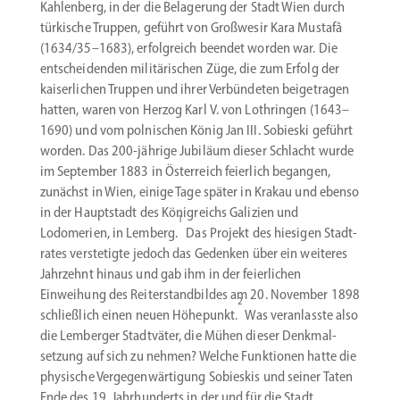
Kahlenberg, in der die Belagerung der Stadt Wien durch
türkische Truppen, geführt von Großwesir Kara Mustafâ
(1634/35–1683), erfolg­reich beendet worden war. Die
entschei­denden militä­ri­schen Züge, die zum Erfolg der
kaiser­lichen Truppen und ihrer Verbün­deten beigetragen
hatten, waren von Herzog Karl V. von Lothringen (1643–
1690) und vom polni­schen König Jan III. Sobieski geführt
worden. Das 200-jährige Jubiläum dieser Schlacht wurde
im September 1883 in Öster­reich feierlich begangen,
zunächst in Wien, einige Tage später in Krakau und ebenso
in der Haupt­stadt des König­reichs Galizien und
1
Lodomerien, in Lemberg.
Das Projekt des hiesigen Stadt­
rates verste­tigte jedoch das Gedenken über ein weiteres
Jahrzehnt hinaus und gab ihm in der feier­lichen
Einweihung des Reiter­stand­bildes am 20. November 1898
2
schließlich einen neuen Höhepunkt.
Was veran­lasste also
die Lemberger Stadt­väter, die Mühen dieser Denkmal­
setzung auf sich zu nehmen? Welche Funktionen hatte die
physische Verge­gen­wär­tigung Sobieskis und seiner Taten
Ende des 19. Jahrhun­derts in der und für die Stadt