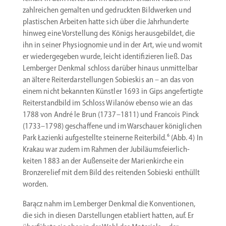
zahlreichen gemalten und gedruckten Bildwerken und
plasti­schen Arbeiten hatte sich über die Jahrhun­derte
hinweg eine Vorstellung des Königs heraus­ge­bildet, die
ihn in seiner Physio­gnomie und in der Art, wie und womit
er wieder­ge­geben wurde, leicht identi­fi­zieren ließ. Das
Lemberger Denkmal schloss darüber hinaus unmit­telbar
an ältere Reiter­dar­stel­lungen Sobieskis an – an das von
einem nicht bekannten Künstler 1693 in Gips angefer­tigte
Reiter­standbild im Schloss Wilanów ebenso wie an das
1788 von André le Brun (1737–1811) und Francois Pinck
(1733–1798) geschaffene und im Warschauer könig­lichen
Park Łazienki aufge­stellte steinerne Reiterbild.⁶ (Abb. 4) In
Krakau war zudem im Rahmen der Jubilä­ums­fei­er­lich­
keiten 1883 an der Außen­seite der Marien­kirche ein
Bronze­relief mit dem Bild des reitenden Sobieski enthüllt
worden.
Barącz nahm im Lemberger Denkmal die Konven­tionen,
die sich in diesen Darstel­lungen etabliert hatten, auf. Er