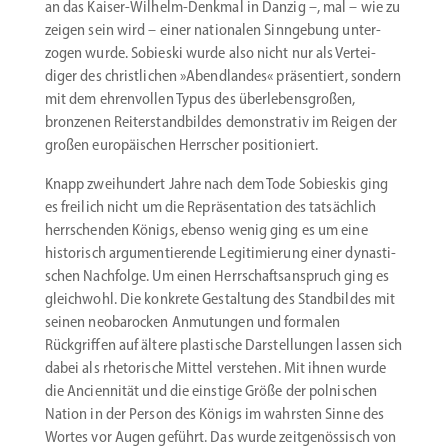
an das Kaiser-Wilhelm-Denkmal in Danzig –, mal – wie zu
zeigen sein wird – einer natio­nalen Sinngebung unter­
zogen wurde. Sobieski wurde also nicht nur als Vertei­
diger des christ­lichen »Abend­landes« präsen­tiert, sondern
mit dem ehren­vollen Typus des überle­bens­großen,
bronzenen Reiter­stand­bildes demons­trativ im Reigen der
großen europäi­schen Herrscher positioniert.
Knapp zweihundert Jahre nach dem Tode Sobieskis ging
es freilich nicht um die Reprä­sen­tation des tatsächlich
herrschenden Königs, ebenso wenig ging es um eine
histo­risch argumen­tie­rende Legiti­mierung einer dynas­ti­
schen Nachfolge. Um einen Herrschafts­an­spruch ging es
gleichwohl. Die konkrete Gestaltung des Stand­bildes mit
seinen neoba­rocken Anmutungen und formalen
Rückgriffen auf ältere plastische Darstel­lungen lassen sich
dabei als rheto­rische Mittel verstehen. Mit ihnen wurde
die Ancien­nität und die einstige Größe der polni­schen
Nation in der Person des Königs im wahrsten Sinne des
Wortes vor Augen geführt. Das wurde zeitge­nös­sisch von