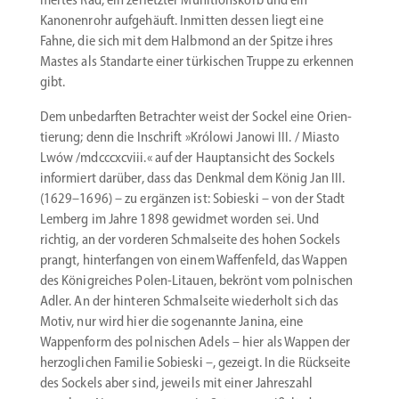
Kanonenrohr aufge­häuft. Inmitten dessen liegt eine
Fahne, die sich mit dem Halbmond an der Spitze ihres
Mastes als Standarte einer türki­schen Truppe zu erkennen
gibt.
Dem unbedarften Betrachter weist der Sockel eine Orien­
tierung; denn die Inschrift »Królowi Janowi III. / Miasto
Lwów /mdcccxcviii.« auf der Haupt­an­sicht des Sockels
infor­miert darüber, dass das Denkmal dem König Jan III.
(1629–1696) – zu ergänzen ist: Sobieski – von der Stadt
Lemberg im Jahre 1898 gewidmet worden sei. Und
richtig, an der vorderen Schmal­seite des hohen Sockels
prangt, hinter­fangen von einem Waffenfeld, das Wappen
des König­reiches Polen-Litauen, bekrönt vom polni­schen
Adler. An der hinteren Schmal­seite wiederholt sich das
Motiv, nur wird hier die sogenannte Janina, eine
Wappenform des polni­schen Adels – hier als Wappen der
herzog­lichen Familie Sobieski –, gezeigt. In die Rückseite
des Sockels aber sind, jeweils mit einer Jahreszahl