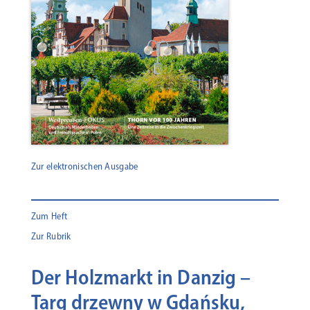
Zur elektronischen Ausgabe
Zum Heft
Zur Rubrik
Der Holzmarkt in Danzig –
Targ drzewny w Gdańsku,