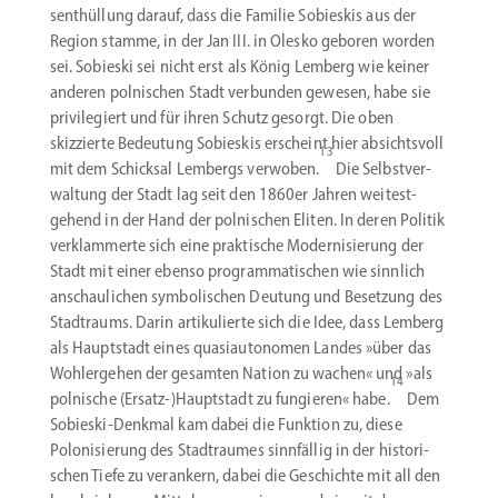
sent­hüllung darauf, dass die Familie Sobieskis aus der
Region stamme, in der Jan III. in Olesko geboren worden
sei. Sobieski sei nicht erst als König Lemberg wie keiner
anderen polni­schen Stadt verbunden gewesen, habe sie
privi­le­giert und für ihren Schutz gesorgt. Die oben
skizzierte Bedeutung Sobieskis erscheint hier absichtsvoll
13
mit dem Schicksal Lembergs verwoben.
Die Selbst­ver­
waltung der Stadt lag seit den 1860er Jahren weitest­
gehend in der Hand der polni­schen Eliten. In deren Politik
verklam­merte sich eine praktische Moder­ni­sierung der
Stadt mit einer ebenso program­ma­ti­schen wie sinnlich
anschau­lichen symbo­li­schen Deutung und Besetzung des
Stadt­raums. Darin artiku­lierte sich die Idee, dass Lemberg
als Haupt­stadt eines quasi­au­to­nomen Landes »über das
Wohlergehen der gesamten Nation zu wachen« und »als
14
polnische (Ersatz-)Hauptstadt zu fungieren« habe.
Dem
Sobieski-Denkmal kam dabei die Funktion zu, diese
Poloni­sierung des Stadt­raumes sinnfällig in der histo­ri­
schen Tiefe zu verankern, dabei die Geschichte mit all den