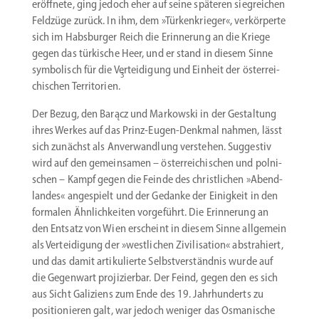
eröffnete, ging jedoch eher auf seine späteren siegreichen
Feldzüge zurück. In ihm, dem »Türken­krieger«, verkör­perte
sich im Habsburger Reich die Erinnerung an die Kriege
gegen das türkische Heer, und er stand in diesem Sinne
symbo­lisch für die Vertei­digung und Einheit der öster­rei­
3
chi­schen Terri­torien.
Der Bezug, den Barącz und Markowski in der Gestaltung
ihres Werkes auf das Prinz-Eugen-Denkmal nahmen, lässt
sich zunächst als Anver­wandlung verstehen. Suggestiv
wird auf den gemein­samen – öster­rei­chi­schen und polni­
schen – Kampf gegen die Feinde des christ­lichen »Abend­
landes« angespielt und der Gedanke der ­Einigkeit in den
formalen Ähnlich­keiten vorge­führt. Die Erinnerung an
den Entsatz von Wien erscheint in diesem Sinne allgemein
als Vertei­digung der »westlichen Zivili­sation« abstra­hiert,
und das damit artiku­lierte Selbst­ver­ständnis wurde auf
die Gegenwart proji­zierbar. Der Feind, gegen den es sich
aus Sicht Galiziens zum Ende des 19. Jahrhun­derts zu
positio­nieren galt, war jedoch weniger das Osmanische