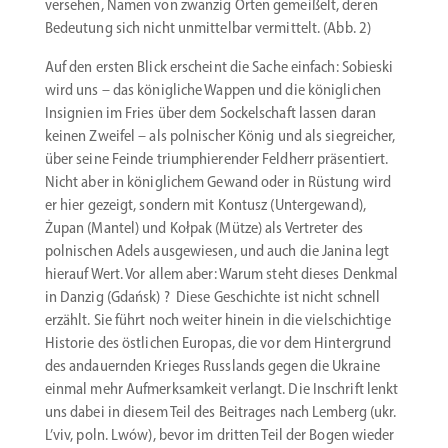
versehen, Namen von zwanzig Orten gemeißelt, deren
Bedeutung sich nicht unmit­telbar vermittelt. (Abb. 2)
Auf den ersten Blick erscheint die Sache einfach: Sobieski
wird uns – das könig­liche Wappen und die könig­lichen
Insignien im Fries über dem Sockel­schaft lassen daran
keinen Zweifel – als polni­scher König und als siegreicher,
über seine Feinde trium­phie­render Feldherr präsen­tiert.
Nicht aber in könig­lichem Gewand oder in Rüstung wird
er hier gezeigt, sondern mit Kontusz (Unter­gewand),
Żupan (Mantel) und Kołpak (Mütze) als Vertreter des
polni­schen Adels ausge­wiesen, und auch die Janina legt
hierauf Wert. Vor allem aber: Warum steht dieses Denkmal
in Danzig (Gdańsk) ? Diese Geschichte ist nicht schnell
erzählt. Sie führt noch weiter hinein in die vielschichtige
Historie des östlichen Europas, die vor dem Hinter­grund
des andau­ernden Krieges Russlands gegen die Ukraine
einmal mehr Aufmerk­samkeit verlangt. Die Inschrift lenkt
uns dabei in diesem Teil des Beitrages nach Lemberg (ukr.
L’viv, poln. Lwów), bevor im dritten Teil der Bogen wieder