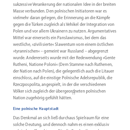
sukzessive Veran­kerung der natio­nalen Idee in der breiten
Masse verbunden. Den polni­schen Initia­toren war es
vielmehr daran gelegen, die Erinnerung an die Kämpfe
gegen die Türken zugleich als Vehikel der Integration von
Polen und vor allem Ukrainern zu nutzen. Argumen­ta­tives
Mittel war einer­seits ein Pansla­wismus, bei dem das
westliche, »zivili­sierte« Slawentum vom einem östlichen
»tyran­ni­schen« – gemeint war Russland – abgegrenzt
wurde. Anderer­seits wurde mit der Redewendung »Gente
Rutheni, Natione Poloni« (Dem Stamme nach Ruthenen,
der Nation nach Polen), die gelegentlich auch die Litauer
einschloss, auf die einstige Polnische Adels­re­publik, die
Rzecz­pos­polita, angespielt, in der die verschie­denen
Völker sich zugleich der überge­ord­neten polni­schen
11
Nation zugehörig gefühlt hätten.
Eine polnische Hauptstadt
Das Denkmal an sich ließ durchaus Spielraum für eine
solche Deutung, und dennoch nahm es einen exklusiv