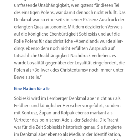
umfas­sende Unabhän­gigkeit, wenigstens für diesen Teil
des einstigen Polens, war damit dennoch nicht erfüllt. Das
Denkmal war so einer­seits in seiner Präsenz Ausdruck der
erlangten Quasi­au­to­nomie. Mit dem dezidierten Verweis
auf die könig­liche Ebenbür­tigkeit Sobieskis und auf die
Rolle Polens für das christ­liche »Abendland« wurde aller­
dings ebenso dem noch nicht erfüllten Anspruch auf
tatsäch­liche Unabhän­gigkeit Nachdruck verliehen; es
wurde Loyalität gegenüber der Loyalität einge­fordert, die
Polen als »Bollwerk des Chris­tentums« noch immer unter
Beweis stelle.⁹
Eine Nation für alle
Sobieski wird im Lemberger Denkmal aber nicht nur als
Feldherr und könig­licher Herrscher vorge­führt, sondern
mit Kontusz, Żupan und Kołpak ebenso markant als
Vertreter des polni­schen Adels, der Szlachta. Die Tracht
war für die Zeit Sobieskis histo­risch genau. Sie fungierte
im Denkmal aber ebenso als Medium der Identi­fi­kation,