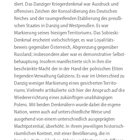
diert. Das Danziger Krieger­denkmal war Ausdruck und
offen­sives Zeichen der Konso­li­dierung des Deutschen
Reiches und der raumgrei­fenden Etablierung des preußi­
schen Staates in Danzig und Westpreußen. Es war
Markierung seines hiesigen Terri­to­riums. Das Sobieski-
Denkmal erscheint vielschich­tiger, es war Loyali­täts­
beweis gegenüber Öster­reich, Abgrenzung gegenüber
Russland; insbe­sondere aber war es demons­trative Selbst­
be­hauptung. Insofern manifes­tierte sich in ihm die
beschränkte Macht der in der Hand der polni­schen Eliten
liegenden Verwaltung Galiziens. Es war im Unter­schied zu
Danzig weniger Markierung eines gesicherten Terri­to­
riums. Vielmehr artiku­lierte sich hier der Anspruch auf die
Wieder­errichtung eines zukünf­tigen unabhän­gigen
Polens. Mit beiden Denkmälern wurde dabei die eigene
Nation, wenn auch auf unter­schied­liche Weise und
ausgehend von einem unter­schiedlich ausge­prägten
Macht­po­tential, überhöht. In ihrem jewei­ligen historisch-
räumlichen Kontext, mit einer Bevöl­kerung, die in