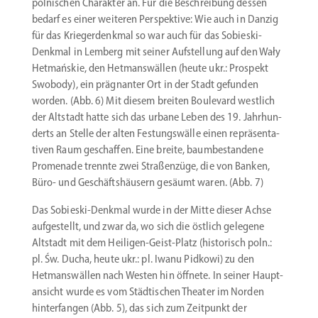
polni­schen Charakter an. Für die Beschreibung dessen
bedarf es einer weiteren Perspektive: Wie auch in Danzig
für das Krieger­denkmal so war auch für das Sobieski-
Denkmal in Lemberg mit seiner Aufstellung auf den Wały
Hetmańskie, den Hetmans­wällen (heute ukr.: Prospekt
Swobody), ein prägnanter Ort in der Stadt gefunden
worden. (Abb. 6) Mit diesem breiten Boulevard westlich
der Altstadt hatte sich das urbane Leben des 19. Jahrhun­
derts an Stelle der alten Festungs­wälle einen reprä­sen­ta­
tiven Raum geschaffen. Eine breite, baumbe­standene
Promenade trennte zwei Straßenzüge, die von Banken,
Büro- und Geschäfts­häusern gesäumt waren. (Abb. 7)
Das Sobieski-Denkmal wurde in der Mitte dieser Achse
aufge­stellt, und zwar da, wo sich die östlich gelegene
Altstadt mit dem Heiligen-Geist-Platz (histo­risch poln.:
pl. Św. Ducha, heute ukr.: pl. Iwanu Pidkowi) zu den
Hetmans­wällen nach Westen hin öffnete. In seiner Haupt­
an­sicht wurde es vom Städti­schen Theater im Norden
hinter­fangen (Abb. 5), das sich zum Zeitpunkt der