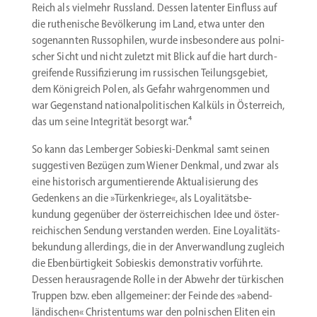
Reich als vielmehr Russland. Dessen latenter Einfluss auf
die ruthe­nische Bevöl­kerung im Land, etwa unter den
sogenannten Russo­philen, wurde insbe­sondere aus polni­
scher Sicht und nicht zuletzt mit Blick auf die hart durch­
grei­fende Russi­fi­zierung im russi­schen Teilungs­gebiet,
dem König­reich Polen, als Gefahr wahrge­nommen und
war Gegen­stand natio­nal­po­li­ti­schen Kalküls in Öster­reich,
das um seine Integrität besorgt war.⁴
So kann das Lemberger Sobieski-Denkmal samt seinen
sugges­tiven Bezügen zum Wiener Denkmal, und zwar als
eine histo­risch argumen­tie­rende Aktua­li­sierung des
Gedenkens an die »Türken­kriege«, als Loyali­täts­be­
kundung gegenüber der öster­rei­chi­schen Idee und öster­
rei­chi­schen Sendung verstanden werden. Eine Loyali­täts­
be­kundung aller­dings, die in der Anver­wandlung zugleich
die Ebenbür­tigkeit Sobieskis demons­trativ vorführte.
Dessen heraus­ra­gende Rolle in der Abwehr der türki­schen
Truppen bzw. eben allge­meiner: der Feinde des »abend­
län­di­schen« Chris­tentums war den polni­schen Eliten ein