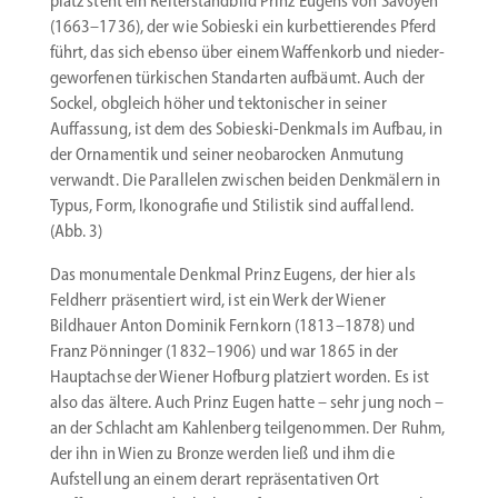
platz steht ein Reiter­standbild Prinz Eugens von Savoyen
(1663–1736), der wie Sobieski ein kurbet­tie­rendes Pferd
führt, das sich ebenso über einem Waffenkorb und nieder­
ge­wor­fenen türki­schen Standarten aufbäumt. Auch der
Sockel, obgleich höher und tekto­ni­scher in seiner
Auffassung, ist dem des Sobieski-Denkmals im Aufbau, in
der Ornamentik und seiner neoba­rocken Anmutung
verwandt. Die Paral­lelen zwischen beiden Denkmälern in
Typus, Form, Ikono­grafie und Stilistik sind auffallend.
(Abb. 3)
Das monumentale Denkmal Prinz Eugens, der hier als
Feldherr präsen­tiert wird, ist ein Werk der Wiener
Bildhauer Anton Dominik Fernkorn (1813–1878) und
Franz Pönninger (1832–1906) und war 1865 in der
Haupt­achse der Wiener Hofburg platziert worden. Es ist
also das ältere. Auch Prinz Eugen hatte – sehr jung noch –
an der Schlacht am Kahlenberg teilge­nommen. Der Ruhm,
der ihn in Wien zu Bronze werden ließ und ihm die
Aufstellung an einem derart reprä­sen­ta­tiven Ort