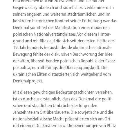
beschrie­benen Mitteln zu evozieren und sie mit der
Gegenwart symbo­lisch und räumlich zu verklammern. In
seinem engeren und weiteren stadt­räum­lichen und im
konkreten histo­ri­schen Kontext seiner Enthüllung war das
Denkmal somit Teil der Manifes­tation eines modernen
polni­schen Natio­nal­ver­ständ­nisses. Vor diesem Hinter­
grund und mit Blick auf die sich seit der ersten Hälfte des
19. Jahrhun­derts heraus­bil­dende ukrai­nische nationale
Bewegung fehlte der diskur­siven Beschwörung der Idee
der alten, überwöl­benden polni­schen Republik, der Rzecz­
pos­polita, nun aller­dings die Überzeu­gungs­kraft. Die
ukrai­ni­schen Eliten distan­zierten sich weitgehend vom
Denkmalprojekt.
Mit diesen gewich­tigen Bedeu­tungs­schichten versehen,
ist es durchaus erstaunlich, dass das Denkmal die politi­
schen und staat­lichen Umbrüche der folgenden
Jahrzehnte am Ort überdauerte. Die sowje­tische und die
natio­nal­so­zia­lis­tische Macht präsen­tierten sich am Ort
mit eigenen Denkmälern bzw. Umbenen­nungen von Platz