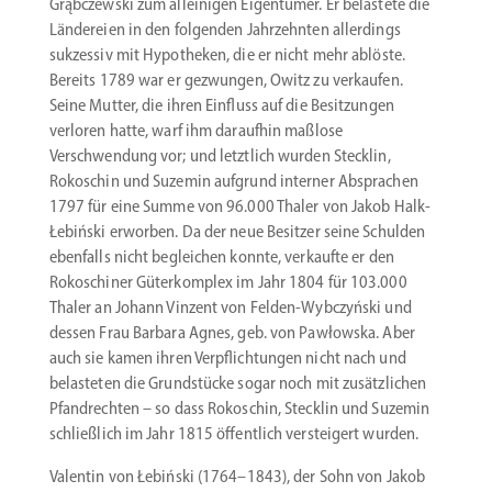
Grąbc­zewski zum allei­nigen Eigen­tümer. Er belastete die
Lände­reien in den folgenden Jahrzehnten aller­dings
sukzessiv mit Hypotheken, die er nicht mehr ablöste.
Bereits 1789 war er gezwungen, Owitz zu verkaufen.
Seine Mutter, die ihren Einfluss auf die Besit­zungen
verloren hatte, warf ihm daraufhin maßlose
Verschwendung vor; und letztlich wurden Stecklin,
Rokoschin und Suzemin aufgrund interner Absprachen
1797 für eine Summe von 96.000 Thaler von Jakob Halk-
Łebiński erworben. Da der neue Besitzer seine Schulden
ebenfalls nicht begleichen konnte, verkaufte er den
Rokoschiner Güter­komplex im Jahr 1804 für 103.000
Thaler an Johann Vinzent von Felden-Wybczyński und
dessen Frau Barbara Agnes, geb. von Pawłowska. Aber
auch sie kamen ihren Verpflich­tungen nicht nach und
belas­teten die Grund­stücke sogar noch mit zusätz­lichen
Pfand­rechten – so dass Rokoschin, Stecklin und Suzemin
schließlich im Jahr 1815 öffentlich versteigert wurden.
Valentin von Łebiński (1764–1843), der Sohn von Jakob