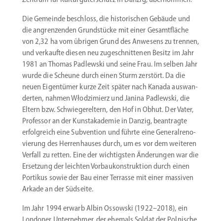
Die Gemeinde beschloss, die histo­ri­schen Gebäude und
die angren­zenden Grund­stücke mit einer Gesamt­fläche
von 2,32 ha vom übrigen Grund des Anwesens zu trennen,
und verkaufte diesen neu zugeschnit­tenen Besitz im Jahr
1981 an Thomas Padlewski und seine Frau. Im selben Jahr
wurde die Scheune durch einen Sturm zerstört. Da die
neuen Eigen­tümer kurze Zeit später nach Kanada auswan­
derten, nahmen Włodzi­mierz und Janina Padlewski, die
Eltern bzw. Schwie­ger­eltern, den Hof in Obhut. Der Vater,
Professor an der Kunst­aka­demie in Danzig, beantragte
erfolg­reich eine Subvention und führte eine General­re­no­
vierung des Herren­hauses durch, um es vor dem weiteren
Verfall zu retten. Eine der wichtigsten Änderungen war die
Ersetzung der leichten Vorbau­kon­struktion durch einen
Portikus sowie der Bau einer Terrasse mit einer massiven
Arkade an der Südseite.
Im Jahr 1994 erwarb Albin Ossowski (1922–2018), ein
Londoner Unter­nehmer, der ehemals Soldat der Polnische