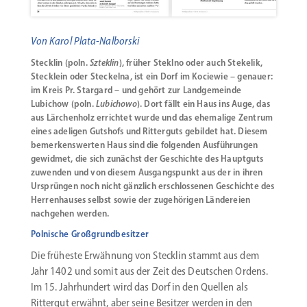
Von Karol Plata-Nalborski
Stecklin (poln.
Szteklin
), früher Steklno oder auch Stekelik,
Stecklein oder Steckelna, ist ein Dorf im Kociewie – genauer:
im Kreis Pr. Stargard – und gehört zur Landgemeinde
Lubichow (poln.
Lubichowo
). Dort fällt ein Haus ins Auge, das
aus Lärchenholz errichtet wurde und das ehemalige Zentrum
eines adeligen Gutshofs und Ritterguts gebildet hat. Diesem
bemerkenswerten Haus sind die folgenden Ausführungen
gewidmet, die sich zunächst der Geschichte des Hauptguts
zuwenden und von diesem Ausgangspunkt aus der in ihren
Ursprüngen noch nicht gänzlich erschlossenen Geschichte des
Herrenhauses selbst sowie der zugehörigen Ländereien
nachgehen werden.
Polnische Großgrundbesitzer
Die früheste Erwähnung von Stecklin stammt aus dem
Jahr 1402 und somit aus der Zeit des Deutschen Ordens.
Im 15. Jahrhundert wird das Dorf in den Quellen als
Rittergut erwähnt, aber seine Besitzer werden in den