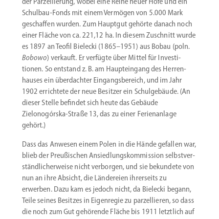
der Parzel­lierung, wobei eine Reihe neuer Höfe und ein
Schulbau-Fonds mit einem Vermögen von 5.000 Mark
geschaffen wurden. Zum Hauptgut gehörte danach noch
einer Fläche von ca. 221,12 ha. In diesem Zuschnitt wurde
es 1897 an Teofil Bielecki (1865–1951) aus Bobau (poln.
Bobowo
) verkauft. Er verfügte über Mittel für Inves­ti­
tionen. So entstand z. B. am Haupt­eingang des Herren­
hauses ein überdachter Eingangs­be­reich, und im Jahr
1902 errichtete der neue Besitzer ein Schul­ge­bäude. (An
dieser Stelle befindet sich heute das Gebäude
Zielonogórska-Straße 13, das zu einer Ferien­anlage
gehört.)
Dass das Anwesen einem Polen in die Hände gefallen war,
blieb der Preußi­schen Ansied­lungs­kom­mission selbst­ver­
ständ­li­cher­weise nicht verborgen, und sie bekundete von
nun an ihre Absicht, die Lände­reien ihrer­seits zu
erwerben. Dazu kam es jedoch nicht, da Bielecki begann,
Teile seines Besitzes in Eigen­regie zu parzel­lieren, so dass
die noch zum Gut gehörende Fläche bis 1911 letztlich auf