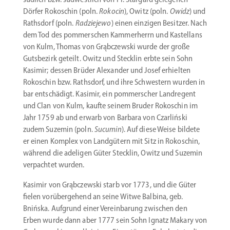
Dörfer Rokoschin (poln.
Rokocin
), Owitz (poln.
Owidz
) und
Rathsdorf (poln.
Radziejewo
) einen einzigen Besitzer. Nach
dem Tod des pommer­schen Kammer­herrn und Kastellans
von Kulm, Thomas von Grąbc­zewski wurde der große
Gutsbezirk geteilt. Owitz und Stecklin erbte sein Sohn
Kasimir; dessen Brüder Alexander und Josef erhielten
Rokoschin bzw. Rathsdorf, und ihre Schwestern wurden in
bar entschädigt. Kasimir, ein pommer­scher Landregent
und Clan von Kulm, kaufte seinem Bruder Rokoschin im
Jahr 1759 ab und erwarb von Barbara von Czarliński
zudem Suzemin (poln.
Sucumin
). Auf diese Weise bildete
er einen Komplex von Landgütern mit Sitz in Rokoschin,
während die adeligen Güter Stecklin, Owitz und Suzemin
verpachtet wurden.
Kasimir von Grąbc­zewski starb vor 1773, und die Güter
fielen vorüber­gehend an seine Witwe Balbina, geb.
Bnińska. Aufgrund einer Verein­barung zwischen den
Erben wurde dann aber 1777 sein Sohn Ignatz Makary von