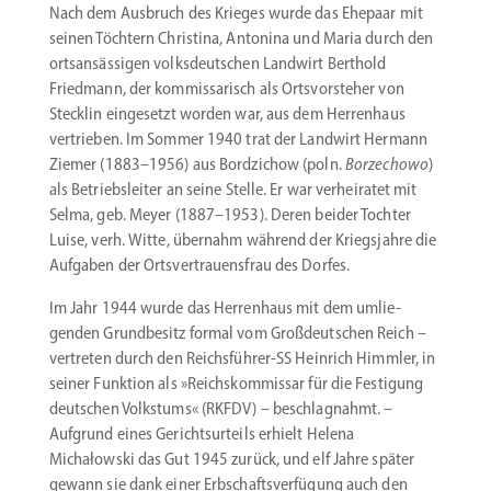
Nach dem Ausbruch des Krieges wurde das Ehepaar mit
seinen Töchtern Christina, Antonina und Maria durch den
ortsan­säs­sigen volks­deut­schen Landwirt Berthold
Friedmann, der kommis­sa­risch als Ortsvor­steher von
Stecklin einge­setzt worden war, aus dem Herrenhaus
vertrieben. Im Sommer 1940 trat der Landwirt Hermann
Ziemer (1883–1956) aus Bordzichow (poln.
Borzechowo
)
als Betriebs­leiter an seine Stelle. Er war verhei­ratet mit
Selma, geb. Meyer (1887–1953). Deren beider Tochter
Luise, verh. Witte, übernahm während der Kriegs­jahre die
Aufgaben der Ortsver­trau­ensfrau des Dorfes.
Im Jahr 1944 wurde das Herrenhaus mit dem umlie­
genden Grund­besitz formal vom Großdeut­schen Reich –
vertreten durch den Reichsführer-SS Heinrich Himmler, in
seiner Funktion als »Reichs­kom­missar für die Festigung
deutschen Volkstums« (RKFDV) – beschlag­nahmt. –
Aufgrund eines Gerichts­ur­teils erhielt Helena
Michałowski das Gut 1945 zurück, und elf Jahre später
gewann sie dank einer Erbschafts­ver­fügung auch den