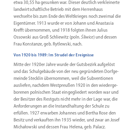
etwa 30,55 ha gesunken war. Dieser deutlich verklei­nerte
landwirt­schaft­liche Betrieb mit dem Herrenhaus
wechselte bis zum Ende des Weltkrieges noch zweimal die
Eigen­tümer. 1913 wurde er von Johann und Anastasia
Krefft übernommen, und 1918 folgten ihnen Julius
Ossowski aus Groß Schliewitz (poln.
Śliwice
) und dessen
Frau Konstanze, geb. Rytlewski, nach.
Von 1920 bis 1989: Im Strudel der Ereignisse
Mitte der 1920er Jahre wurde der Gutsbezirk aufgelöst
und das Schul­ge­bäude von der neu gegrün­deten Dorfge­
meinde Stecklin übernommen, weil die Subven­tionen
ausliefen, nachdem Westpreußen 1920 in den wieder­ge­
bo­renen polni­schen Staat einge­gliedert worden war und
der Besitzer des Restguts nicht mehr in der Lage war, die
Anfor­de­rungen an die Instand­haltung der Schule zu
erfüllen. 1927 erwarben Johannes und Bertha Rose den
Besitz und verkauften ihn 1935 wieder, und zwar an Josef
Michałowski und dessen Frau Helena, geb. Palacz.