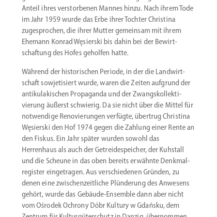
Anteil ihres verstor­benen Mannes hinzu. Nach ihrem Tode
im Jahr 1959 wurde das Erbe ihrer Tochter Christina
zugesprochen, die ihrer Mutter gemeinsam mit ihrem
Ehemann Konrad Węsierski bis dahin bei der Bewirt­
schaftung des Hofes geholfen hatte.
Während der histo­ri­schen Periode, in der die Landwirt­
schaft sowje­ti­siert wurde, waren die Zeiten aufgrund der
antiku­la­ki­schen Propa­ganda und der Zwangs­kol­lek­ti­
vierung äußerst schwierig. Da sie nicht über die Mittel für
notwendige Renovie­rungen verfügte, übertrug Christina
Węsierski den Hof 1974 gegen die Zahlung einer Rente an
den Fiskus. Ein Jahr später wurden sowohl das
Herrenhaus als auch der Getrei­de­speicher, der Kuhstall
und die Scheune in das oben bereits erwähnte Denkmal­
re­gister einge­tragen. Aus verschie­denen Gründen, zu
denen eine zwischen­zeit­liche Plünderung des Anwesens
gehört, wurde das Gebäude-Ensemble dann aber nicht
vom Ośrodek Ochrony Dóbr Kultury w Gdańsku, dem
Zentrum für Kultur­gü­ter­schutz in Danzig, übernommen.