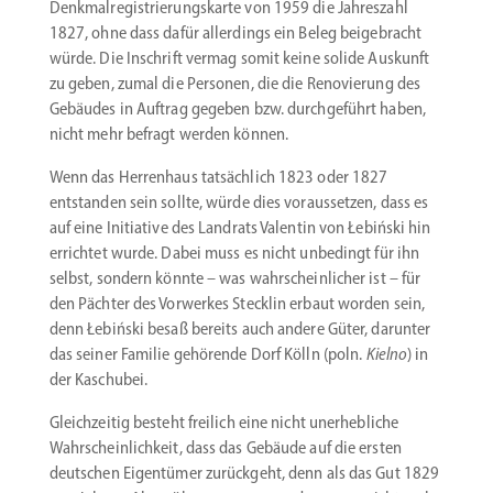
Denkmal­re­gis­trie­rungs­karte von 1959 die Jahreszahl
1827, ohne dass dafür aller­dings ein Beleg beigebracht
würde. Die Inschrift vermag somit keine solide Auskunft
zu geben, zumal die Personen, die die Renovierung des
Gebäudes in Auftrag gegeben bzw. durch­ge­führt haben,
nicht mehr befragt werden können.
Wenn das Herrenhaus tatsächlich 1823 oder 1827
entstanden sein sollte, würde dies voraus­setzen, dass es
auf eine Initiative des Landrats Valentin von Łebiński hin
errichtet wurde. Dabei muss es nicht unbedingt für ihn
selbst, sondern könnte – was wahrschein­licher ist – für
den Pächter des Vorwerkes Stecklin erbaut worden sein,
denn Łebiński besaß bereits auch andere Güter, darunter
das seiner Familie gehörende Dorf Kölln (poln.
Kielno
) in
der Kaschubei.
Gleich­zeitig besteht freilich eine nicht unerheb­liche
Wahrschein­lichkeit, dass das Gebäude auf die ersten
deutschen Eigen­tümer zurückgeht, denn als das Gut 1829