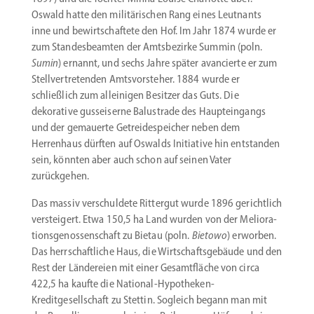
Oswald hatte den militä­ri­schen Rang eines Leutnants
inne und bewirt­schaftete den Hof. Im Jahr 1874 wurde er
zum Standes­be­amten der Amtsbe­zirke Summin (poln.
Sumin
) ernannt, und sechs Jahre später avancierte er zum
Stell­ver­tre­tenden Amtsvor­steher. 1884 wurde er
schließlich zum allei­nigen Besitzer das Guts. Die
dekorative gussei­serne Balus­trade des Haupt­ein­gangs
und der gemauerte Getrei­de­speicher neben dem
Herrenhaus dürften auf Oswalds Initiative hin entstanden
sein, könnten aber auch schon auf seinen Vater
zurückgehen.
Das massiv verschuldete Rittergut wurde 1896 gerichtlich
versteigert. Etwa 150,5 ha Land wurden von der Melio­ra­
ti­ons­ge­nos­sen­schaft zu Bietau (poln.
Bietowo
) erworben.
Das herrschaft­liche Haus, die Wirtschafts­ge­bäude und den
Rest der Lände­reien mit einer Gesamt­fläche von circa
422,5 ha kaufte die National-­Hypotheken-
Kreditgesellschaft zu Stettin. Sogleich begann man mit