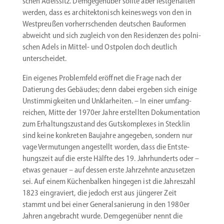
schen Adelssitz. Demge­genüber sollte aber festge­halten
werden, dass es archi­tek­to­nisch keineswegs von den in
Westpreußen vorherr­schenden deutschen Bauformen
abweicht und sich zugleich von den Residenzen des polni­
schen Adels in Mittel- und Ostpolen doch deutlich
unterscheidet.
Ein eigenes Problemfeld eröffnet die Frage nach der
Datierung des Gebäudes; denn dabei ergeben sich einige
Unstim­mig­keiten und Unklar­heiten. – In einer umfang­
reichen, Mitte der 1970er Jahre erstellten Dokumen­tation
zum Erhal­tungs­zu­stand des Gutskom­plexes in Stecklin
sind keine konkreten Baujahre angegeben, sondern nur
vage Vermu­tungen angestellt worden, dass die Entste­
hungszeit auf die erste Hälfte des 19. Jahrhun­derts oder –
etwas genauer – auf dessen erste Jahrzehnte anzusetzen
sei. Auf einem Küchen­balken hingegen ist die Jahreszahl
1823 eingra­viert, die jedoch erst aus jüngerer Zeit
stammt und bei einer General­sa­nierung in den 1980er
Jahren angebracht wurde. Demge­genüber nennt die