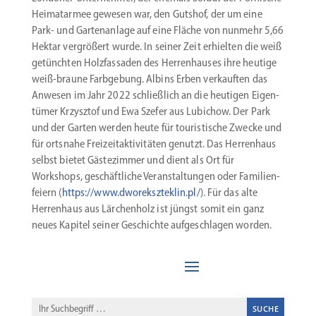
Heimat­armee gewesen war, den Gutshof, der um eine
Park- und Garten­anlage auf eine Fläche von nunmehr 5,66
Hektar vergrößert wurde. In seiner Zeit erhielten die weiß
getünchten Holzfas­saden des Herren­hauses ihre heutige
weiß-braune Farbgebung. Albins Erben verkauften das
Anwesen im Jahr 2022 schließlich an die heutigen Eigen­
tümer Krzysztof und Ewa Szefer aus Lubichow. Der Park
und der Garten werden heute für touris­tische Zwecke und
für ortsnahe Freizeit­ak­ti­vi­täten genutzt. Das Herrenhaus
selbst bietet Gäste­zimmer und dient als Ort für
Workshops, geschäft­liche Veran­stal­tungen oder Famili­en­
feiern (
https://www.dworekszteklin.pl/
). Für das alte
Herrenhaus aus Lärchenholz ist jüngst somit ein ganz
neues Kapitel seiner Geschichte aufge­schlagen worden.