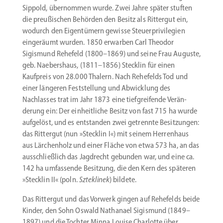
Sippold, übernommen wurde. Zwei Jahre später stuften
die preußi­schen Behörden den Besitz als Rittergut ein,
wodurch den Eigen­tümern gewisse Steuer­pri­vi­legien
einge­räumt wurden. 1850 erwarben Carl Theodor
Sigismund Rehefeld (1800–1869) und seine Frau Auguste,
geb. Naebershaus, (1811–1856) Stecklin für einen
Kaufpreis von 28.000 Thalern. Nach Rehefelds Tod und
einer längeren Feststellung und Abwicklung des
Nachlasses trat im Jahr 1873 eine tiefgrei­fende Verän­
derung ein: Der einheit­liche Besitz von fast 715 ha wurde
aufgelöst, und es entstanden zwei getrennte Besit­zungen:
das Rittergut (nun »Stecklin I«) mit seinem Herrenhaus
aus Lärchenholz und einer Fläche von etwa 573 ha, an das
ausschließlich das Jagdrecht gebunden war, und eine ca.
142 ha umfas­sende Besitzung, die den Kern des späteren
»Stecklin II« (poln.
Szteklinek
) bildete.
Das Rittergut und das Vorwerk gingen auf Rehefelds beide
Kinder, den Sohn Oswald Nathanael Sigismund (1849–
1897) und die Tochter Minna Louise Charlotte über.