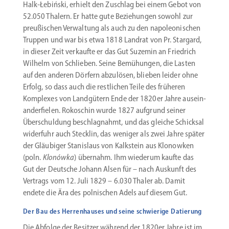
Halk-Łebiński, erhielt den Zuschlag bei einem Gebot von
52.050 Thalern. Er hatte gute Bezie­hungen sowohl zur
preußi­schen Verwaltung als auch zu den napoleo­ni­schen
Truppen und war bis etwa 1818 Landrat von Pr. Stargard,
in dieser Zeit verkaufte er das Gut Suzemin an Friedrich
Wilhelm von Schlieben. Seine Bemühungen, die Lasten
auf den anderen Dörfern abzulösen, blieben leider ohne
Erfolg, so dass auch die restlichen Teile des früheren
Komplexes von Landgütern Ende der 1820er Jahre ausein­
an­der­fielen. Rokoschin wurde 1827 aufgrund seiner
Überschuldung beschlag­nahmt, und das gleiche Schicksal
widerfuhr auch Stecklin, das weniger als zwei Jahre später
der Gläubiger Stanislaus von Kalkstein aus Klonowken
(poln.
Klonówka
) übernahm. Ihm wiederum kaufte das
Gut der Deutsche Johann Alsen für – nach Auskunft des
Vertrags vom 12. Juli 1829 – 6.030 Thaler ab. Damit
endete die Ära des polni­schen Adels auf diesem Gut.
Der Bau des Herrenhauses und seine schwierige Datierung
Die Abfolge der Besitzer während der 1820er Jahre ist im