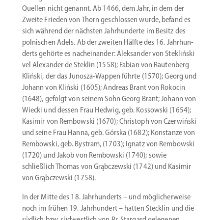
Quellen nicht genannt. Ab 1466, dem Jahr, in dem der
Zweite Frieden von Thorn geschlossen wurde, befand es
sich während der nächsten Jahrhun­derte im Besitz des
polni­schen Adels. Ab der zweiten Hälfte des 16. Jahrhun­
derts gehörte es nachein­ander: Aleksander von Stekliński
vel Alexander de Steklin (1558); Fabian von Rautenberg
Kliński, der das Junosza-Wappen führte (1570); Georg und
Johann von Kliński (1605); Andreas Brant von Rokocin
(1648), gefolgt von seinem Sohn Georg Brant; Johann von
Wiecki und dessen Frau Hedwig, geb. Kossowski (1654);
Kasimir von Rembowski (1670); Christoph von Czerwiński
und seine Frau Hanna, geb. Górska (1682); Konstanze von
Rembowski, geb. Bystram, (1703); Ignatz von Rembowski
(1720) und Jakob von Rembowski (1740); sowie
schließlich Thomas von Grąbc­zewski (1742) und Kasimir
von Grąbc­zewski (1758).
In der Mitte des 18. Jahrhun­derts – und mögli­cher­weise
noch im frühen 19. Jahrhundert – hatten Stecklin und die
südlich bzw. südwestlich von Pr. Stargard gelegenen