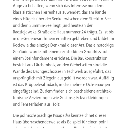
Auge zu behalten, wenn sich das Interesse nun dem
klassi­zis­ti­schen Herrenhaus zuwendet, das am Rande
eines Hügels über der Senke zwischen dem Stecklin-See
und dem Summin-See liegt (und heute an der
Radziejewska-Straße die Hausnummer 24 trägt). Es ist bis
in die Gegenwart hinein erhalten geblieben und bildet im
Kociewie das einzige Denkmal dieser Art. Das einstö­ckige
Gebäude wurde mit einem recht­eckigen Grundriss auf
einem Stein­fun­dament errichtet. Die Baukon­struktion
besteht aus Lärchenholz; an den Giebel­seiten sind die
Wände des Dachge­schosses in Fachwerk ausge­führt, das
ursprünglich mit Ziegeln ausge­füllt worden war. Auffällig
ist das Krüppel­walmdach, in das mehrere Ochsen­augen
eingefügt sind. Zudem finden sich bescheidene archi­tek­
to­nische Verzie­rungen wie Gesimse, Eckver­klei­dungen
und Fenster­läden aus Holz.
Die polnisch­spra­chige
Wikipedia
kennzeichnet dieses
Haus überra­schen­der­weise als Beispiel für einen polni­