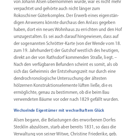
von Johann Alsen übernommen wurde, war es nicht mehr
verpachtet und gehörte auch nicht länger zum
Rokoschiner Güter­komplex. Der Erwerb eines eigen­stän­
digen Anwesens könnte durchaus den Anlass gegeben
haben, dort ein neues Wohnhaus zu errichten und den Hof
umzuge­stalten. Es sei auch darauf hinge­wiesen, dass auf
der sogenannten Schrötter-Karte (von der Wende vom 18.
zum 19. Jahrhundert) der Gutshof westlich des heutigen,
direkt an der von Rathsdorf kommenden Straße, liegt. –
Nach den verfüg­baren Befunden scheint es somit, als ob
sich das Geheimnis der Entste­hungszeit nur durch eine
dendro­chro­no­lo­gische Unter­su­chung der ältesten
hölzernen Konstruk­ti­ons­ele­mente lüften ließe, die es
ermög­lichte, genau zu bestimmen, ob die beim Bau
verwen­deten Bäume vor oder nach 1829 gefällt wurden.
Wechselnde Eigentümer mit wechselhaftem Glück
Alsen begann, die Belas­tungen des erwor­benen Dorfes
Stecklin abzulösen, starb aber bereits 1831, so dass die
Verwaltung von seiner Witwe, Christine Friederike, geb.