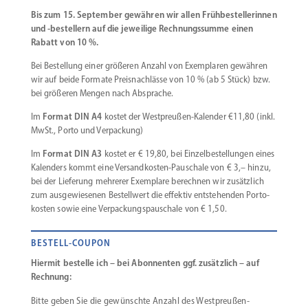
Bis zum 15. September gewähren wir allen Frühbe­stel­le­rinnen
und ‑bestellern auf die jeweilige Rechnungs­summe einen
Rabatt von 10 %.
Bei Bestellung einer größeren Anzahl von Exemplaren gewähren
wir auf beide Formate Preis­nach­lässe von 10 % (ab 5 Stück) bzw.
bei größeren Mengen nach Absprache.
​Im
Format DIN A4
kostet der Westpreußen-Kalender €11,80 (inkl.
MwSt., Porto und Verpackung)
Im
Format DIN A3
kostet er € 19,80, bei Einzel­be­stel­lungen eines
Kalenders kommt eine Versandkosten-Pauschale von € 3,– hinzu,
bei der Lieferung mehrerer Exemplare berechnen wir zusätzlich
zum ausge­wie­senen Bestellwert die effektiv entste­henden Porto­
kosten sowie eine Verpackungs­pauschale von € 1,50.
BESTELL-COUPON
Hiermit bestelle ich – bei Abonnenten ggf. zusätzlich – auf
Rechnung:
Bitte geben Sie die gewünschte Anzahl des Westpreußen-