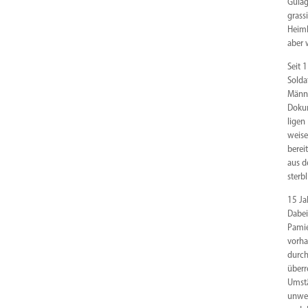
Gulag
grass
Heimk
aber 
Seit 
Solda
Männe
Dokum
ligen
weise
berei
aus d
sterb
15 Ja
Dabei
Pamię
vorha
durch
über­
Umstä
unwei