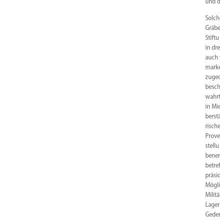
und d
Solch
Gräbe
Stift
in dr
auch 
marke
zugeo
besch
wahrt
in Mi
ber­s
risch
Prove
stell
benen
betre
prä­s
Mögli
Milit
Lager
Geden