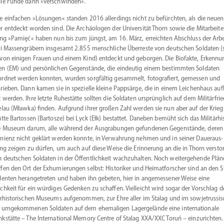
ie Funde dann »verschwinden«.
e einfachen »Lösungen« standen 2016 aller­dings nicht zu befürchten, als die neuen
r entdeckt worden sind. Die Archäo­logen der Univer­sität Thorn sowie die Mitar­beite
ung »Pamięć« haben nun bis zum jüngst, am 16. März, erreichten Abschluss der Arb
ei Massen­gräbern insgesamt 2.855 mensch­liche Überreste von deutschen Soldaten 
von einigen Frauen und einem Kind) entdeckt und geborgen. Die Biofakte, Erken­nu
n (EM) und persön­lichen Gegen­stände, die eindeutig einem bestimmten Soldaten
rdnet werden konnten, wurden sorgfältig gesammelt, fotogra­fiert, gemessen und
rieben. Dann kamen sie in spezielle kleine Pappsärge, die in einem Leichenhaus auf
 werden. Ihre letzte Ruhestätte sollten die Soldaten ursprünglich auf dem Militär­fri
elau (Mławka) finden. Aufgrund ihrer großen Zahl werden sie nun aber auf der Kriegs
tätte Bartossen (Bartosze) bei Lyck (Ełk) bestattet. Daneben bemüht sich das Militär­his
e Museum darum, alle während der Ausgra­bungen gefun­denen Gegen­stände, deren
­nienz nicht geklärt werden konnte, in Verwahrung nehmen und in seiner Dauer­aus­
ung zeigen zu dürfen, um auch auf diese Weise die Erinnerung an die in Thorn verstor
 deutschen Soldaten in der Öffent­lichkeit wachzu­halten. Noch weiter­ge­hende Plän
ffen den Ort der Exhumie­rungen selbst: Histo­riker und Heimat­for­scher sind an den S
i­denten heran­ge­treten und haben ihn gebeten, hier in angemes­sener Weise eine
chkeit für ein würdiges Gedenken zu schaffen. Vielleicht wird sogar der Vorschlag d
är­his­to­ri­schen Museums aufge­nommen, zur Ehre aller im Stalag und im sowjet­rus­si­
 umgekom­menen Soldaten auf dem ehema­ligen Lager­ge­lände eine inter­na­tionale
k­stätte – The Inter­na­tional ­Memory Centre of Stalag XXA/XXC Toruń – einzurichten.