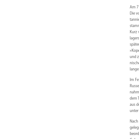
Am 7.
Die v
tanni
stamm
Kurz 
lager
späte
»Kope
und z
nisch
lange
Im Fe
Russe
nahm 
dem T
aus d
unter
Nach 
geleg
beord