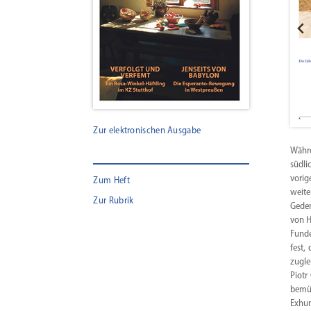
Zur elektronischen Ausgabe
Währe
südli
vorig
Zum Heft
weite
Zur Rubrik
Geden
von H
Funde
fest,
zugle
Piotr
bemüh
Exhum