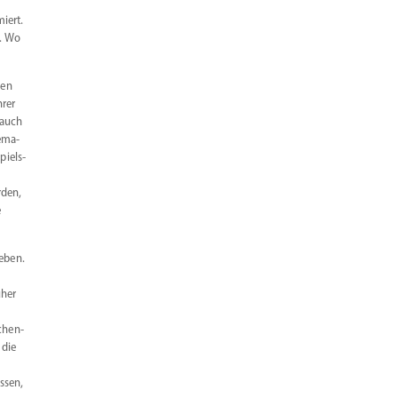
miert.
n. Wo
nen
hrer
 auch
ema­
piels­
rden,
e
eben.
üher
chen­
 die
ssen,