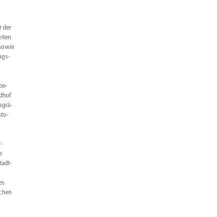
r der
eiten
(sowie
ngs­
be­
edhof
­grä­
­to­
­
e
tadt­
es
schen