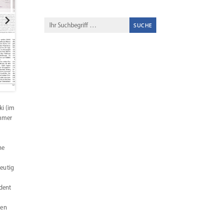
ki (im
ommer
he
deutig
n
ndent
len