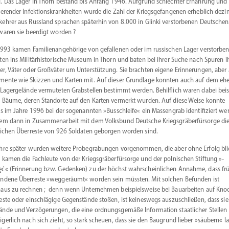
. Das Lager in Thorn bestand bis Anfang 1946. Aufgrund schlechter Ernährung und
ie­render Infek­ti­ons­krank­heiten wurde die Zahl der Kriegs­ge­fan­genen erheblich dezi
ehrer aus Russland sprachen späterhin von 8.000 in Glinki verstor­benen Deutsche
waren sie beerdigt worden ?
1993 kamen Famili­en­an­ge­hörige von gefal­lenen oder im russi­schen Lager verstor­be
ten ins Militär­his­to­rische Museum in Thorn und baten bei ihrer Suche nach Spuren i
r, Väter oder Großväter um Unter­stützung. Sie brachten eigene Erinne­rungen, aber
ente wie Skizzen und Karten mit. Auf dieser Grundlage konnten auch auf dem eh
 Lager­ge­lände vermu­teten Grabstellen bestimmt werden. Behilflich waren dabei beis
 Bäume, deren Standorte auf den Karten vermerkt wurden. Auf diese Weise konnte
ts im Jahre 1996 bei der sogenannten »Busschleife« ein Massengrab identi­fi­ziert we
em dann in Zusam­men­arbeit mit dem Volksbund Deutsche Kriegs­grä­ber­für­sorge di
­lichen Überreste von 926 Soldaten geborgen worden sind.
hre später wurden weitere Probe­gra­bungen vorge­nommen, die aber ohne Erfolg bli
 kamen die Fachleute von der Kriegs­grä­ber­für­sorge und der polni­schen Stiftung »­
ć« (Erinnerung bzw. Gedenken) zu der höchst wahrschein­lichen Annahme, dass fr
ndene Überreste »wegge­räumt« worden sein müssten. Mit solchen Befunden ist
aus zu rechnen ; denn wenn ­Unter­nehmen beispiels­weise bei Bauar­beiten auf Kno
reste oder ­einschlägige Gegen­stände stoßen, ist keineswegs auszu­schließen, dass sie
nde und Verzö­ge­rungen, die eine ordnungs­gemäße Infor­mation staat­licher Stellen
­gerlich nach sich zieht, so stark scheuen, dass sie den Baugrund lieber »säubern« la