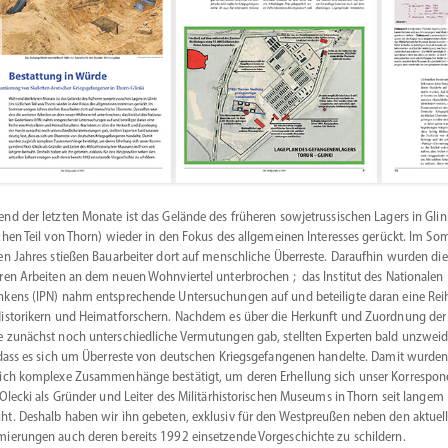
nd der letzten Monate ist das Gelände des früheren sowjet­rus­si­schen Lagers in Glin
chen Teil von Thorn) wieder in den Fokus des allge­meinen Inter­esses gerückt. Im S
en Jahres stießen Bauar­beiter dort auf mensch­liche Überreste. Daraufhin wurden die
ren Arbeiten an dem neuen Wohnviertel unter­brochen ; das Institut des Natio­nalen
kens (IPN) nahm entspre­chende Unter­su­chungen auf und betei­ligte daran eine Rei
isto­rikern und Heimat­for­schern. Nachdem es über die Herkunft und Zuordnung der
 zunächst noch unter­schied­liche Vermu­tungen gab, stellten Experten bald unzwei­
 dass es sich um Überreste von deutschen Kriegs­ge­fan­genen handelte. Damit wurde
ich komplexe Zusam­men­hänge bestätigt, um deren Erhellung sich unser Korre­spo
 Olecki als Gründer und Leiter des Militär­his­to­ri­schen Museums in Thorn seit langem
t. Deshalb haben wir ihn gebeten, exklusiv für den Westpreußen neben den aktuel
ie­rungen auch deren bereits 1992 einset­zende Vorge­schichte zu schildern.