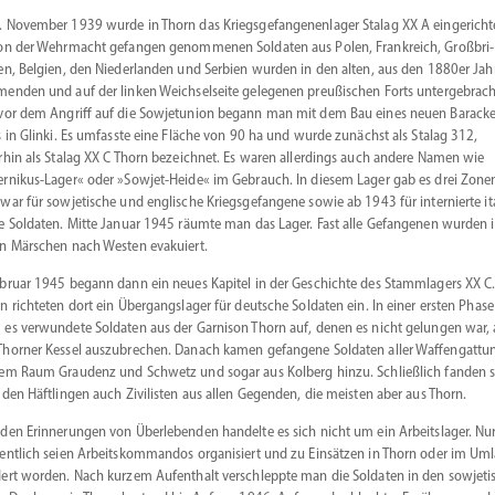
 November 1939 wurde in Thorn das Kriegs­ge­fan­ge­nen­lager Stalag XX A einge­richt
on der Wehrmacht gefangen genom­menen Soldaten aus Polen, Frank­reich, Großbri­
en, Belgien, den Nieder­landen und Serbien wurden in den alten, aus den 1880er Jah
enden und auf der linken Weich­sel­seite gelegenen preußi­schen Forts unter­ge­brach
vor dem Angriff auf die Sowjet­union begann man mit dem Bau eines neuen Barack
s in Glinki. Es umfasste eine Fläche von 90 ha und wurde zunächst als Stalag 312,
rhin als Stalag XX C Thorn bezeichnet. Es waren aller­dings auch andere Namen wie
rnikus-Lager« oder »Sowjet-­Heide« im Gebrauch. In diesem Lager gab es drei Zone
war für sowje­tische und englische Kriegs­ge­fangene sowie ab 1943 für inter­nierte ita
e Soldaten. Mitte Januar 1945 räumte man das Lager. Fast alle Gefan­genen wurden 
n Märschen nach Westen evakuiert.
bruar 1945 begann dann ein neues Kapitel in der Geschichte des Stamm­lagers XX C.
n richteten dort ein Übergangs­lager für deutsche Soldaten ein. In einer ersten Phase
es verwundete Soldaten aus der Garnison Thorn auf, denen es nicht gelungen war, 
horner Kessel auszu­brechen. Danach kamen gefangene Soldaten aller Waffen­gat­tu
em Raum Graudenz und Schwetz und sogar aus Kolberg hinzu. Schließlich fanden s
 den Häftlingen auch Zivilisten aus allen Gegenden, die meisten aber aus Thorn.
den Erinne­rungen von Überle­benden handelte es sich nicht um ein Arbeits­lager. Nu
entlich seien Arbeits­kom­mandos organi­siert und zu Einsätzen in Thorn oder im Um
ert worden. Nach kurzem Aufenthalt verschleppte man die Soldaten in den sowje­ti