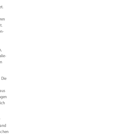
et.
ren
t.
en­
n,
lie­
in
 Die
aus
ngen
ich
r
land
­schen