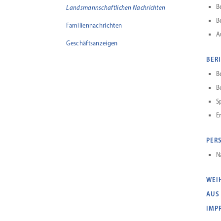
B
Landsmannschaftlichen Nachrichten
B
Familiennachrichten
A
Geschäftsanzeigen
BER
B
B
S
E
PER
N
WEI
AUS
IMP