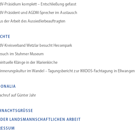
dV-Präsidium komplett – Entschließung gefasst
dV-Präsident und AGDM-Sprecher im Austausch
us der Arbeit des Aussiedlerbeauftragten
ICHTE
dV-Kreisverband Wetzlar besucht Hessenpark
esuch im Stuhmer Museum
piri­tuelle Klänge in der Marienkirche
rinne­rungs­kultur im Wandel – Tagungs­be­richt zur IKKDOS-Fachtagung in Ellwangen
SONALIA
achruf auf Günter Jahr
HNACHTSGRÜSSE
 DER LANDSMANNSCHAFTLICHEN ARBEIT
RESSUM