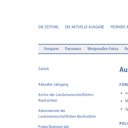
DIE ZEITUNG
DIE AKTUELLE AUSGABE
FRÜHERE 
Vorspann
Panorama
Westpreußen-Fokus
Re
Au
Zurück
Aktueller Jahrgang
FOR
v
Archiv der
Landsmannschaftlichen
Nachrichten
M
S
Abonnement der
Landsmannschaftlichen Nachrichten
POL
Probe-Nummer der