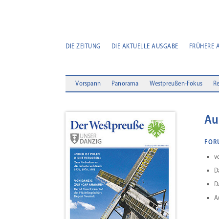
DIE ZEITUNG
DIE AKTUELLE AUSGABE
FRÜHERE 
Vorspann
Panorama
Westpreußen-Fokus
Re
Au
FOR
v
D
D
A