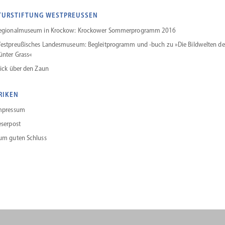
TURSTIFTUNG WESTPREUSSEN
egio­nal­museum in Krockow: Krockower Sommer­pro­gramm 2016
estpreu­ßi­sches Landes­museum: Begleit­pro­gramm und ‑buch zu »Die Bildwelten de
ünter Grass«
lick über den Zaun
RIKEN
mpressum
eserpost
um guten Schluss