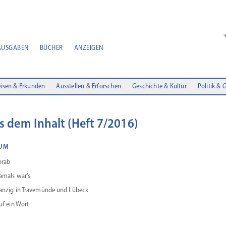
AUSGABEN
BÜCHER
ANZEIGEN
isen & Erkunden
Ausstellen & Erforschen
Geschichte & Kultur
Politik & 
s dem Inhalt (Heft 7/2016)
UM
orab
amals war’s
anzig in Trave­münde und Lübeck
uf ein Wort