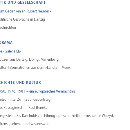
ITIK UND GESELLSCHAFT
um Gedenken an Rupert Neudeck
olitische Gespräche in Danzig
achrichten
ORAMA
ie »Galeria EL«
otizen aus Danzig, Elbing, Marienburg,
ultur-Informationen aus dem »Land am Meer«
CHICHTE UND KULTUR
956, 1976, 1981 – ein europäi­sches Vermächtnis
eitschnitte: Zum 250. Geburtstag
as Passa­gier­schiff Paul Beneke
usge­stellt: Das Kaschu­bische Ethno­gra­phische Freilicht­museum in Wdzydze
örens‑, sehens- und wissenswert