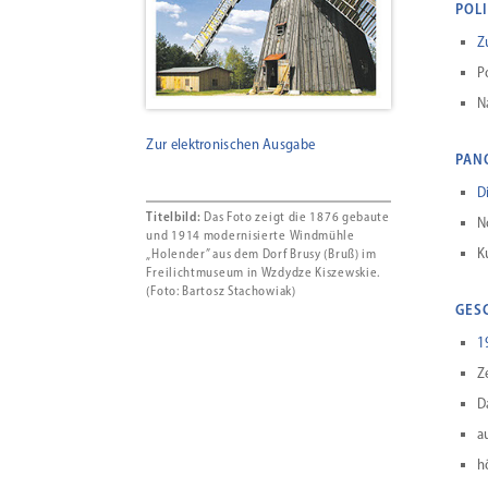
POL
Z
P
N
Zur elektronischen Ausgabe
PAN
D
Titelbild:
Das Foto zeigt die 1876 gebaute
N
und 1914 modernisierte Windmühle
K
„Holender” aus dem Dorf Brusy (Bruß) im
Freilichtmuseum in Wzdydze Kiszewskie.
(Foto: Bartosz Stachowiak)
GES
1
Z
D
a
h