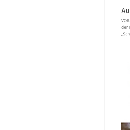
Au
VORS
der 
„Sch