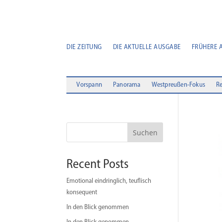
DIE ZEITUNG
DIE AKTUELLE AUSGABE
FRÜHERE 
Vorspann
Panorama
Westpreußen-Fokus
Re
Suchen
Recent Posts
Emotional eindringlich, teuflisch
konsequent
In den Blick genommen
In den Blick genommen