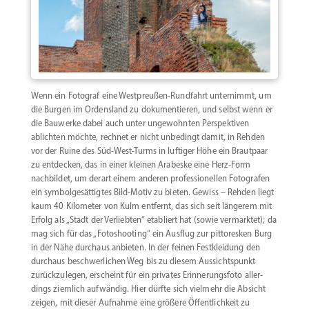
Wenn ein Fotograf eine Westpreußen-Rundfahrt unter­nimmt, um
die Burgen im Ordensland zu dokumen­tieren, und selbst wenn er
die Bauwerke dabei auch unter ungewohnten Perspek­tiven
ablichten möchte, rechnet er nicht unbedingt damit, in Rehden
vor der Ruine des Süd-West-Turms in luftiger Höhe ein Brautpaar
zu entdecken, das in einer kleinen Arabeske eine Herz-Form
nachbildet, um derart einem anderen profes­sio­nellen Fotografen
ein symbol­ge­sät­tigtes Bild-Motiv zu bieten. Gewiss – Rehden liegt
kaum 40 Kilometer von Kulm entfernt, das sich seit längerem mit
Erfolg als „Stadt der Verliebten“ etabliert hat (sowie vermarktet); da
mag sich für das „Fotoshooting“ ein Ausflug zur pitto­resken Burg
in der Nähe durchaus anbieten. In der feinen Festkleidung den
durchaus beschwer­lichen Weg bis zu diesem Aussichts­punkt
zurück­zu­legen, erscheint für ein privates Erinne­rungsfoto aller­
dings ziemlich aufwändig. Hier dürfte sich vielmehr die Absicht
zeigen, mit dieser Aufnahme eine größere Öffent­lichkeit zu