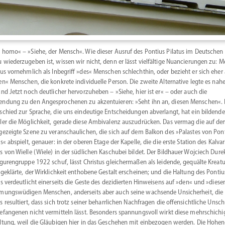
 homo« – »Siehe, der Mensch«. Wie dieser Ausruf des Pontius Pilatus im Deutschen
 wieder­zu­geben ist, wissen wir nicht, denn er lässt vielfältige Nuancie­rungen zu: M
sus vornehmlich als Inbegriff »des« Menschen schlechthin, oder bezieht er sich eher 
en« Menschen, die konkrete indivi­duelle Person. Die zweite Alter­native legte es nahe
und Jetzt noch deutlicher hervor­zu­heben – »Siehe, hier ist er« – oder auch die
ndung zu den Angespro­chenen zu akzen­tu­ieren: »Seht ihn an, diesen Menschen«.
­schied zur Sprache, die uns eindeutige Entschei­dungen abver­langt, hat ein bildende
ler die Möglichkeit, gerade diese Ambivalenz auszu­drücken. Das vermag die auf d
gezeigte Szene zu veran­schau­lichen, die sich auf dem Balkon des »Palastes von Pon
us« abspielt, genauer: in der oberen Etage der Kapelle, die die erste Station des Kalva­ri
s von Wielle (Wiele) in der südlichen Kaschubei bildet. Der Bildhauer Wojciech Durek
iguren­gruppe 1922 schuf, lässt Christus gleicher­maßen als leidende, gequälte Kreat
bgeklärte, der Wirklichkeit enthobene Gestalt erscheinen; und die Haltung des Pontiu
us verdeut­licht einer­seits die Geste des dezidierten Hinweisens auf »den« und »diese
­mungs­wü­digen Menschen, ander­seits aber auch seine wachsende Unsicherheit, die
s resul­tiert, dass sich trotz seiner beharr­lichen Nachfragen die offen­sicht­liche Unsc
efan­genen nicht vermitteln lässt. Besonders spannungsvoll wirkt diese mehrschi­chi
ltung, weil die Gläubigen hier in das Geschehen mit einbe­zogen werden. Die Hohen