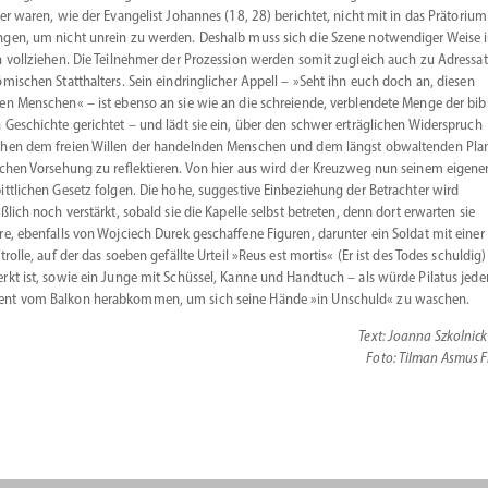
ter waren, wie der Evangelist Johannes (18, 28) berichtet, nicht mit in das Prätorium
gen, um nicht unrein zu werden. Deshalb muss sich die Szene notwen­diger Weise 
n vollziehen. Die Teilnehmer der Prozession werden somit zugleich auch zu Adres­sa
ömischen Statt­halters. Sein eindring­licher Appell – »Seht ihn euch doch an, diesen
en Menschen« – ist ebenso an sie wie an die schreiende, verblendete Menge der bibl
 Geschichte gerichtet – und lädt sie ein, über den schwer erträg­lichen Wider­spruch
hen dem freien Willen der handelnden Menschen und dem längst obwal­tenden Pla
ichen Vorsehung zu reflek­tieren. Von hier aus wird der Kreuzweg nun seinem eigene
itt­lichen Gesetz folgen. Die hohe, suggestive Einbe­ziehung der Betrachter wird
eßlich noch verstärkt, sobald sie die Kapelle selbst betreten, denn dort erwarten sie
re, ebenfalls von Wojciech Durek geschaffene Figuren, darunter ein Soldat mit einer
ft­rolle, auf der das soeben gefällte Urteil »Reus est mortis« (Er ist des Todes schuldig)
rkt ist, sowie ein Junge mit Schüssel, Kanne und Handtuch – als würde Pilatus jede
nt vom Balkon herab­kommen, um sich seine Hände »in Unschuld« zu waschen.
Text:
Joanna Szkolnic
Foto: Tilman Asmus F