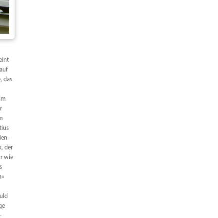
eint
auf
, das
 Im
r
em
tius
­en­
, der
ur wie
s
n«
huld
ge
­