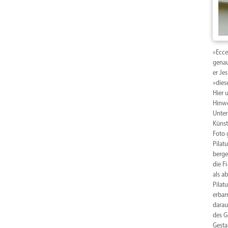
»Ecce
genau
er Je
»dies
Hier 
Hinwe
Unter
Künst
Foto 
Pilat
berge
die F
als a
Pilat
erbar
darau
des G
Gesta