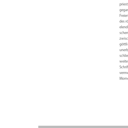
pries
gegan
Freie
des r
elend
schen
zwisc
göttl
unerb
schli
weite
Schri
verme
Mome