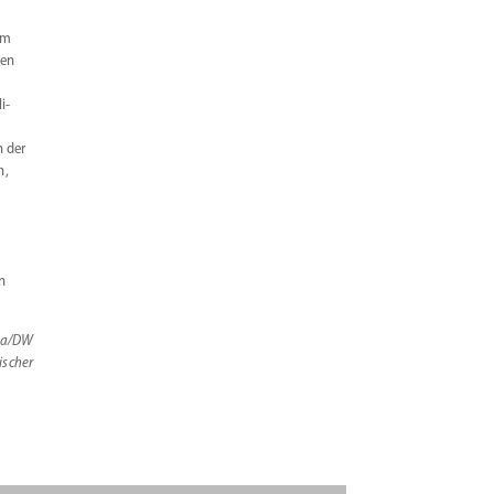
im
ten
i­
n der
n,
n
ka/DW
ischer