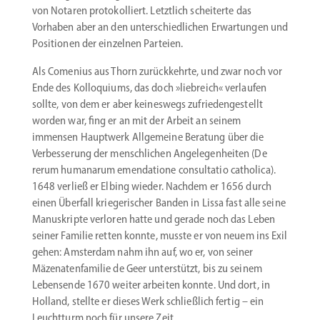
von Notaren proto­kol­liert. Letztlich schei­terte das
Vorhaben aber an den unter­schied­lichen Erwar­tungen und
Positionen der einzelnen Parteien.
Als Comenius aus Thorn zurück­kehrte, und zwar noch vor
Ende des Kollo­quiums, das doch »liebreich« verlaufen
sollte, von dem er aber keineswegs zufrie­den­ge­stellt
worden war, fing er an mit der Arbeit an seinem
immensen Hauptwerk Allge­meine Beratung über die
Verbes­serung der mensch­lichen Angele­gen­heiten (De
rerum humanarum emenda­tione consul­tatio catholica).
1648 verließ er El­bing wieder. Nachdem er 1656 durch
einen Überfall kriege­ri­scher Banden in Lissa fast alle seine
Manuskripte verloren hatte und gerade noch das Leben
seiner Familie retten konnte, musste er von neuem ins Exil
gehen: Amsterdam nahm ihn auf, wo er, von seiner
Mäzena­ten­fa­milie de Geer unter­stützt, bis zu seinem
Lebensende 1670 weiter arbeiten konnte. Und dort, in
Holland, stellte er dieses Werk schließlich fertig – ein
Leuchtturm noch für unsere Zeit.