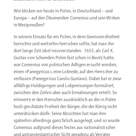
Wie blicken wir heute in Polen, in Deutschland – und
Europa – auf den Ökume­niker Comenius und sein Wirken
in Westpreußen?
In seinem Einsatz für ein Polen, in dem Gewis­sens­freiheit
herrschte und weiterhin herrschen sollte, hat man ihn
dort lange Zeit übel missver­standen. 1655, als Carl X.
Gustav von Schweden Polen fast schon in Besitz hatte,
war Comenius von polni­schen Adligen ersucht worden,
einen »Panegy­ricus«, eine Lobrede, auf den Herrscher zu
verfassen (Panegy­ricus Carolo Gustavo). Dabei hat er zwar
allfällige Huldi­gungen und Lobprei­sungen formu­liert,
zwischen den Zeilen aber auch Ermah­nungen erteilt. So
erinnerte er den Herrscher ausdrücklich an die in Polen
hoch geschätzte Freiheit der Bürger, die der König nicht
unter­drücken dürfe. Seine Absichten hat man ihm
späterhin aller­dings ganz falsch ausgelegt, und so wurde
Comenius aufgrund dieses Textes aus natio­na­lis­ti­scher
und antipro­tes­tan­ti­scher Sicht geradezu als Verräter