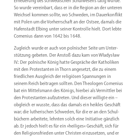
Erneuerung des schwe­di­schen Schul­wesens tätig würde.
So wurde vereinbart, dass er in die Region an der unteren
Weichsel kommen sollte, wo Schweden, im Dauer­kon­flikt
mit Polen um die Vorherr­schaft an der Ostsee, damals die
Hafen­stadt Elbing unter seiner Kontrolle hielt. Dort lebte
Comenius dann von 1642 bis 1648.
Zugleich wurde er auch von polni­scher Seite um Unter­
stützung gebeten. Der Anstoß dazu kam von Władysław
IV.: Der polnische König hatte Gespräche der Katho­liken
mit den Protes­tanten in Thorn angesetzt, die zu einem
fried­lichen Ausgleich der religiösen Spannungen in
seinem Reich beitragen sollten. Den Theologen Comenius
bat ein Mittelsmann des Königs, hierbei als Vermittler bei
den Protes­tanten aufzu­treten. Und dieser willigte ein –
obgleich er wusste, dass das damals ein heikles Geschäft
war; die luthe­ri­schen Schweden, für die er an den Schul­
bü­chern arbeitete, lehnten solch eine Initiative gänzlich
ab. Er jedoch hielt es für ein »heiliges« Geschäft, sich für
den Religi­ons­frieden unter Christen einzu­setzen, und er