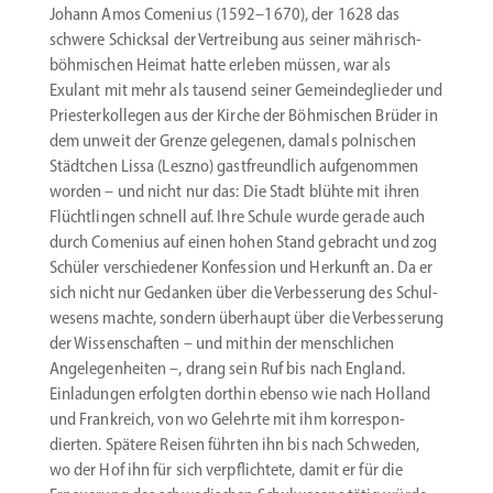
Johann Amos Comenius (1592–1670), der 1628 das
schwere Schicksal der Vertreibung aus seiner mährisch-
böhmischen Heimat hatte erleben müssen, war als
Exulant mit mehr als tausend seiner Gemein­de­glieder und
Pries­ter­kol­legen aus der Kirche der Böhmi­schen Brüder in
dem unweit der Grenze gelegenen, damals polni­schen
Städtchen Lissa (Leszno) gastfreundlich aufge­nommen
worden – und nicht nur das: Die Stadt blühte mit ihren
Flücht­lingen schnell auf. Ihre Schule wurde gerade auch
durch Comenius auf einen hohen Stand gebracht und zog
Schüler verschie­dener Konfession und Herkunft an. Da er
sich nicht nur Gedanken über die Verbes­serung des Schul­
wesens machte, sondern überhaupt über die Verbes­serung
der Wissen­schaften – und mithin der mensch­lichen
Angele­gen­heiten –, drang sein Ruf bis nach England.
Einla­dungen erfolgten dorthin ebenso wie nach Holland
und Frank­reich, von wo Gelehrte mit ihm korre­spon­
dierten. Spätere Reisen führten ihn bis nach Schweden,
wo der Hof ihn für sich verpflichtete, damit er für die