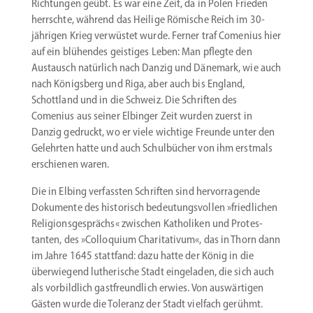
Richtungen geübt. Es war eine Zeit, da in Polen Frieden
herrschte, während das Heilige Römische Reich im 30-
jährigen Krieg verwüstet wurde. Ferner traf Comenius hier
auf ein blühendes geistiges Leben: Man pflegte den
Austausch natürlich nach Danzig und Dänemark, wie auch
nach Königsberg und Riga, aber auch bis England,
Schottland und in die Schweiz. Die Schriften des
Comenius aus seiner Elbinger Zeit wurden zuerst in
Danzig gedruckt, wo er viele wichtige Freunde unter den
Gelehrten hatte und auch Schul­bücher von ihm erstmals
erschienen waren.
Die in Elbing verfassten Schriften sind hervor­ra­gende
Dokumente des histo­risch bedeu­tungs­vollen »fried­lichen
Religi­ons­ge­sprächs« zwischen Katho­liken und Protes­
tanten, des »Collo­quium Chari­ta­tivum«, das in Thorn dann
im Jahre 1645 stattfand: dazu hatte der König in die
überwiegend luthe­rische Stadt einge­laden, die sich auch
als vorbildlich gastfreundlich erwies. Von auswär­tigen
Gästen wurde die Toleranz der Stadt vielfach gerühmt.