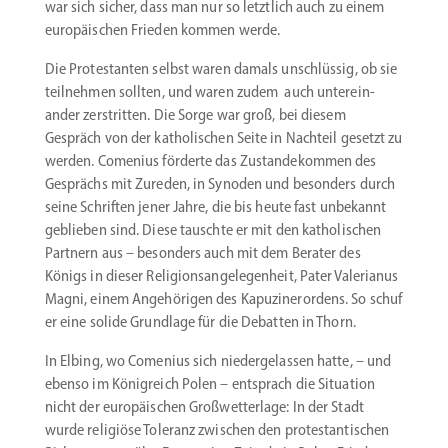
war sich sicher, dass man nur so letztlich auch zu einem
europäi­schen Frieden kommen werde.
Die Protes­tanten selbst waren damals unschlüssig, ob sie
teilnehmen sollten, und waren zudem auch unter­ein­
ander zerstritten. Die Sorge war groß, bei diesem
Gespräch von der katho­li­schen Seite in Nachteil gesetzt zu
werden. Comenius förderte das Zustan­de­kommen des
Gesprächs mit Zureden, in Synoden und besonders durch
seine Schriften jener Jahre, die bis heute fast unbekannt
geblieben sind. Diese tauschte er mit den katho­li­schen
Partnern aus – besonders auch mit dem Berater des
Königs in dieser Religi­ons­an­ge­le­genheit, Pater Valerianus
Magni, einem Angehö­rigen des Kapuzi­ner­ordens. So schuf
er eine solide Grundlage für die Debatten in Thorn.
In Elbing, wo Comenius sich nieder­ge­lassen hatte, – und
ebenso im König­reich Polen – entsprach die Situation
nicht der europä­ischen Großwet­terlage: In der Stadt
wurde religiöse Toleranz zwischen den protes­tan­ti­schen