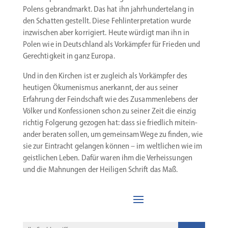
Polens gebrand­markt. Das hat ihn jahrhun­der­telang in
den Schatten gestellt. Diese Fehlin­ter­pre­tation wurde
inzwi­schen aber korri­giert. Heute würdigt man ihn in
Polen wie in Deutschland als Vorkämpfer für Frieden und
Gerech­tigkeit in ganz Europa.
Und in den Kirchen ist er zugleich als Vorkämpfer des
heutigen Ökume­nismus anerkannt, der aus seiner
Erfahrung der Feind­schaft wie des Zusam­men­lebens der
Völker und Konfes­sionen schon zu seiner Zeit die einzig
richtig Folgerung gezogen hat: dass sie friedlich mitein­
ander beraten sollen, um gemeinsam Wege zu finden, wie
sie zur Eintracht gelangen können – im weltlichen wie im
geist­lichen Leben. Dafür waren ihm die Verheis­sungen
und die Mahnungen der Heiligen Schrift das Maß.