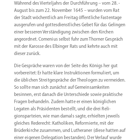
Während des Viertel­jahrs der Durch­führung – vom 28. ­
August bis zum 22. November 1645 – wurden vom Rat
der Stadt wöchentlich am Freitag öffent­liche Fastentage
ausge­rufen und gottes­dienst­liches Gebet für das Gelingen
einer besseren Verstän­digung zwischen den Kirchen
angeordnet. Comenius selbst fuhr zum Thorner Gespräch
mit der Karosse des Elbinger Rats und kehrte auch mit
dieser zurück.
Die Gespräche waren von der Seite des Königs her gut
vorbe­reitet: Er hatte klare Instruk­tionen formu­liert, um
die üblichen Streit­ge­spräche der Theologen zu vermeiden.
So sollte man sich zunächst auf Gemein­sam­keiten
besinnen, erst danach die Unter­schiede sowie praktische
Fragen behandeln. Zudem hatte er einen könig­lichen
Legaten als Präsi­denten bestellt, und die drei Reli­
gionsparteien, wie man damals sagte, erhielten jeweils
gleiches Rederecht: Katho­liken, Refor­mierte, mit der
Brüder­kirche zusammen, und Luthe­raner (diese hatten auf
einer eigenen Delegation bestanden). Der Verlauf wurde