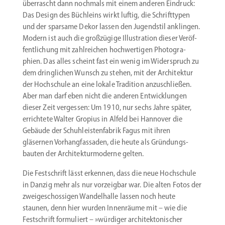
überrascht dann nochmals mit einem anderen Eindruck:
Das Design des Büchleins wirkt luftig, die Schrift­typen
und der sparsame Dekor lassen den Jugendstil anklingen.
Modern ist auch die großzügige Illus­tration dieser Veröf­
fent­li­chung mit zahlreichen hochwer­tigen Photo­gra­
phien. Das alles scheint fast ein wenig im Wider­spruch zu
dem dring­lichen Wunsch zu stehen, mit der Archi­tektur
der Hochschule an eine lokale Tradition anzuschließen.
Aber man darf eben nicht die anderen Entwick­lungen
dieser Zeit vergessen: Um 1910, nur sechs Jahre später,
errichtete Walter Gropius in Alfeld bei Hannover die
Gebäude der Schuh­leis­ten­fabrik Fagus mit ihren
gläsernen Vorhang­fas­saden, die heute als Gründungs­
bauten der Archi­tek­tur­mo­derne gelten.
Die Festschrift lässt erkennen, dass die neue Hochschule
in Danzig mehr als nur vorzeigbar war. Die alten Fotos der
zweige­schos­sigen Wandel­halle lassen noch heute
staunen, denn hier wurden Innen­räume mit – wie die
Festschrift formu­liert – »würdiger archi­tek­to­ni­scher