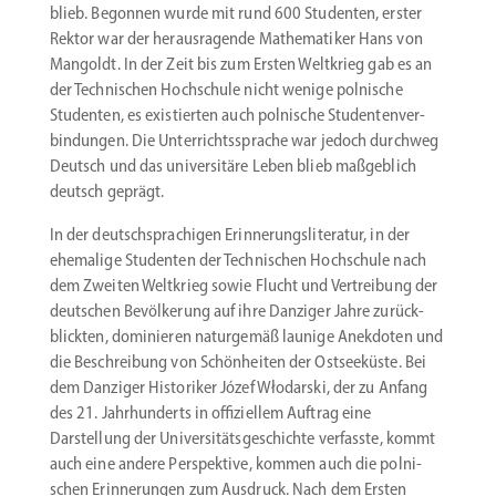
blieb. Begonnen wurde mit rund 600 Studenten, erster
Rektor war der heraus­ra­gende Mathe­ma­tiker Hans von
Mangoldt. In der Zeit bis zum Ersten Weltkrieg gab es an
der Techni­schen Hochschule nicht wenige polnische
Studenten, es existierten auch polnische Studen­ten­ver­
bin­dungen. Die Unter­richts­sprache war jedoch durchweg
Deutsch und das univer­sitäre Leben blieb maßgeblich
deutsch geprägt.
In der deutsch­spra­chigen Erinne­rungs­li­te­ratur, in der
ehemalige Studenten der Techni­schen Hochschule nach
dem Zweiten Weltkrieg sowie Flucht und Vertreibung der
deutschen Bevöl­kerung auf ihre Danziger Jahre zurück­
blickten, dominieren natur­gemäß launige Anekdoten und
die Beschreibung von Schön­heiten der Ostsee­küste. Bei
dem Danziger Histo­riker Józef Włodarski, der zu Anfang
des 21. Jahrhun­derts in offizi­ellem Auftrag eine
Darstellung der Univer­si­täts­ge­schichte verfasste, kommt
auch eine andere Perspektive, kommen auch die polni­
schen Erinne­rungen zum Ausdruck. Nach dem Ersten