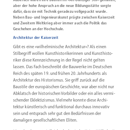
aber der hohe Anspruch an die neue Bildungsstätte sorgte
dafür, dass sie mit Technik geradezu vollgepackt wurde.
Neben Bau- und Ingenieurskunst prägte zwischen Kaiserzeit
und Zweitem Weltkrieg aber immer auch die Politik das
Geschehen an der Hochschule.
Architektur der Kaiserzeit
Gibt es eine »wilhel­mi­nische Archi­tektur«? Als einen
Stilbe­griff wollen Kunst­his­to­ri­ke­rinnen und Kunst­his­to­
riker diese Kennzeichnung in der Regel nicht gelten
lassen. Das Fach beschreibt die Bauwerke im Deutschen
Reich des späten 19. und frühen 20. Jahrhun­derts als
Archi­tektur des Histo­rismus. Sie griff zurück auf die
Baustile der europäi­schen Geschichte, war aber nicht nur
Abklatsch der histo­ri­schen Vorbilder oder ein alles vermi­
schender Eklek­ti­zismus. Vielmehr konnte diese Archi­
tektur künst­le­risch und funktional durchaus innovativ
sein und entsprach sehr gut den Bedürf­nissen der
damaligen gesell­schaft­lichen Eliten.