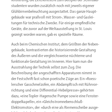
stu­denten wurden zusätzlich noch mit jeweils eigener
Glühbir­nen­be­leuchtung ausge­stattet. Das ganze Haupt­
ge­bäude war prallvoll mit Strom‑, Wasser- und Gaslei­
tungen für technische Zwecke. Für einige empfind­liche
Geräte, die zuvor auf der Weltaus­stellung in St. Louis
gezeigt worden waren, gab es spezielle Räume.
Auch beim Chemi­schen Institut, dem Größten der Neben­
ge­bäude, kontras­tierten die histo­ri­sie­rende Gestaltung
des Äußeren und die vergleichs­weise nüchterne und
funktionale Gestaltung im Inneren. Hier kam nun die
Ausstrahlung der Technik selbst zum Zug. Die
Beschreibung der angeschafften Appara­turen nimmt in
der Festschrift fast schon poetische Züge an: Ein »Roess­
ler­scher Gasschmelzofen, ein Abdampf­tisch mit Rührvor­
richtung und eine Differential-Hebelpresse« gehörten
dazu, »eine Topler-­Hagensche Pumpe sowie eine Fenster­
dop­pel­ka­pelle«, ein »Gleichstromneben­schluß-
Elektromotor«, der »durch eine als Riemen­scheibe ausge­