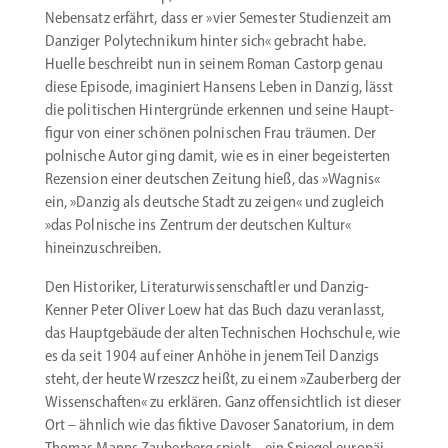
Nebensatz erfährt, dass er »vier Semester Studi­enzeit am
Danziger Polytech­nikum hinter sich« gebracht habe.
Huelle beschreibt nun in seinem Roman Castorp genau
diese Episode, imagi­niert Hansens Leben in Danzig, lässt
die politi­schen Hinter­gründe erkennen und seine Haupt­
figur von einer schönen polni­schen Frau träumen. Der
polnische Autor ging damit, wie es in einer begeis­terten
Rezension einer deutschen Zeitung hieß, das »Wagnis«
ein, »Danzig als deutsche Stadt zu zeigen« und zugleich
»das Polnische ins Zentrum der deutschen Kultur«
hineinzuschreiben.
Den Histo­riker, Litera­tur­wis­sen­schaftler und Danzig-
Kenner Peter Oliver Loew hat das Buch dazu veran­lasst,
das Haupt­ge­bäude der alten Techni­schen Hochschule, wie
es da seit 1904 auf einer Anhöhe in jenem Teil Danzigs
steht, der heute Wrzeszcz heißt, zu einem »Zauberberg der
Wissen­schaften« zu erklären. Ganz offen­sichtlich ist dieser
Ort – ähnlich wie das fiktive Davoser Sanatorium, in dem
Thomas Manns Zauberberg spielt – ein Spiegel europäi­