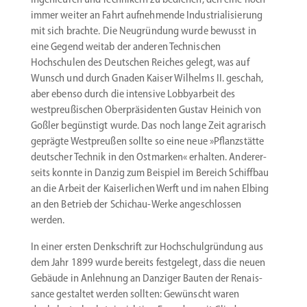
immer weiter an Fahrt aufneh­mende Indus­tria­li­sierung
mit sich brachte. Die Neugründung wurde bewusst in
eine Gegend weitab der anderen Techni­schen
Hochschulen des Deutschen Reiches gelegt, was auf
Wunsch und durch Gnaden Kaiser Wilhelms II. geschah,
aber ebenso durch die intensive Lobby­arbeit des
westpreu­ßi­schen Oberprä­si­denten Gustav Heinich von
Goßler begünstigt wurde. Das noch lange Zeit agrarisch
geprägte Westpreußen sollte so eine neue »Pflanz­stätte
deutscher Technik in den Ostmarken« erhalten. Anderer­
seits konnte in Danzig zum Beispiel im Bereich Schiffbau
an die Arbeit der Kaiser­lichen Werft und im nahen Elbing
an den Betrieb der Schichau-Werke angeschlossen
werden.
In einer ersten Denkschrift zur Hochschul­gründung aus
dem Jahr 1899 wurde bereits festgelegt, dass die neuen
Gebäude in Anlehnung an Danziger Bauten der Renais­
sance gestaltet werden sollten: Gewünscht waren