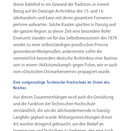
dieser Bahnhof in ein Gewand der Tradition, er nimmt
Bezug auf die Danziger Archi­tektur des 15. und 16.
Jahrhun­derts und kann mit deren gesamtem Formen­re­
per­toire aufwarten. Solche Bauten spielten in Danzig und
der ganzen Region zu dieser Zeit eine besondere Rolle:
Einer­seits standen sie für das Selbst­be­wusstsein des 1879
wieder zu einer selbst­stän­digen preußi­schen Provinz
gewor­denen Westpreußen, anderer­seits sollte die
vermeintlich besonders deutsche Archi­tektur eine Bastion
sein in einem »Volks­tums­kampf« gegen Polen, wie er auch
vom »Deutschen Ostmar­ken­verein« propa­giert wurde.
Eine vielgestaltige Technische Hochschule im Osten des
Reiches
Aus diesen Zusam­men­hängen wird auch die Gestaltung
und die Funktion der Techni­schen Hochschule
verständlich, die um die Jahrhun­dert­wende in Danzig-
Langfuhr geplant wurde. Bildungs­ein­rich­tungen dieser
Art wurden dringend gebraucht, um den Bedarf an
Ingenieuren und Technikern zu bedienen, den eine noch