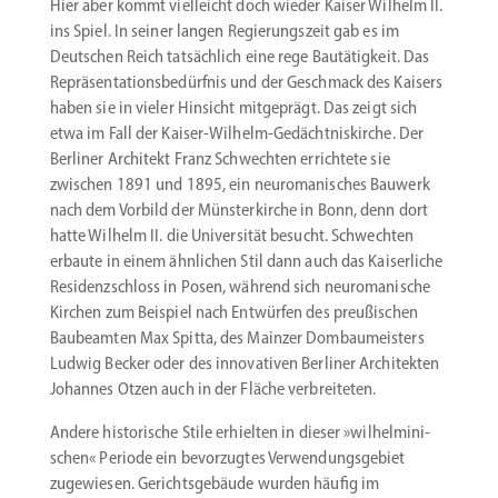
Hier aber kommt vielleicht doch wieder Kaiser Wilhelm II.
ins Spiel. In seiner langen Regie­rungszeit gab es im
Deutschen Reich tatsächlich eine rege Bautä­tigkeit. Das
Reprä­sen­ta­ti­ons­be­dürfnis und der Geschmack des Kaisers
haben sie in vieler Hinsicht mitge­prägt. Das zeigt sich
etwa im Fall der Kaiser-Wilhelm-Gedächtniskirche. Der
Berliner Architekt Franz Schwechten errichtete sie
zwischen 1891 und 1895, ein neuro­ma­ni­sches Bauwerk
nach dem Vorbild der Münster­kirche in Bonn, denn dort
hatte Wilhelm II. die Univer­sität besucht. Schwechten
erbaute in einem ähnlichen Stil dann auch das Kaiser­liche
Residenz­schloss in Posen, während sich neuro­ma­nische
Kirchen zum Beispiel nach Entwürfen des preußi­schen
Baube­amten Max Spitta, des Mainzer Dombau­meisters
Ludwig Becker oder des innova­tiven Berliner Archi­tekten
Johannes Otzen auch in der Fläche verbreiteten.
Andere histo­rische Stile erhielten in dieser »wilhel­mi­ni­
schen« Periode ein bevor­zugtes Verwen­dungs­gebiet
zugewiesen. Gerichts­ge­bäude wurden häufig im