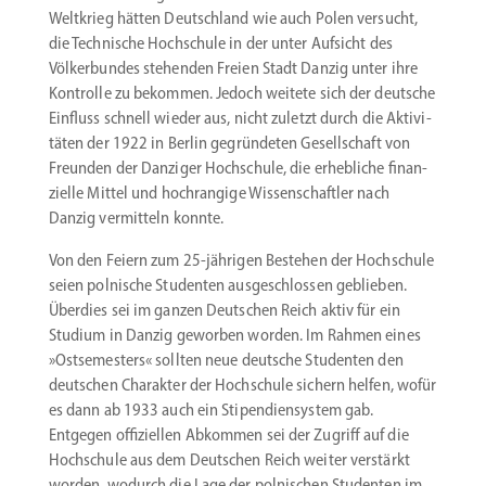
Weltkrieg hätten Deutschland wie auch Polen versucht,
die Technische Hochschule in der unter Aufsicht des
Völker­bundes stehenden Freien Stadt Danzig unter ihre
Kontrolle zu bekommen. Jedoch weitete sich der deutsche
Einfluss schnell wieder aus, nicht zuletzt durch die Aktivi­
täten der 1922 in Berlin gegrün­deten Gesell­schaft von
Freunden der Danziger Hochschule, die erheb­liche finan­
zielle Mittel und hochrangige Wissen­schaftler nach
Danzig vermitteln konnte.
Von den Feiern zum 25-jährigen Bestehen der Hochschule
seien polnische Studenten ausge­schlossen geblieben.
Überdies sei im ganzen Deutschen Reich aktiv für ein
Studium in Danzig geworben worden. Im Rahmen eines
»Ostse­mesters« sollten neue deutsche Studenten den
deutschen Charakter der Hochschule sichern helfen, wofür
es dann ab 1933 auch ein Stipen­di­en­system gab.
Entgegen offizi­ellen Abkommen sei der Zugriff auf die
Hochschule aus dem Deutschen Reich weiter verstärkt
worden, wodurch die Lage der polni­schen Studenten im