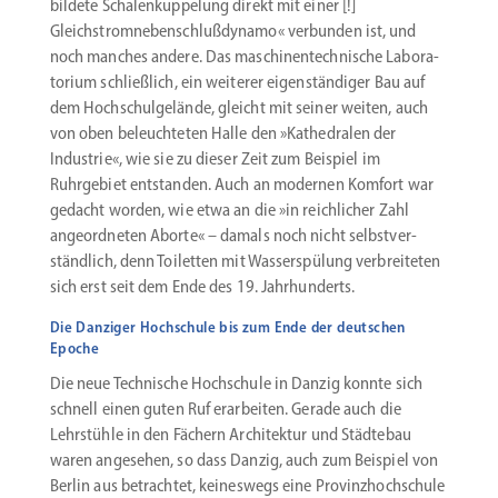
bildete Schalen­kup­pelung direkt mit einer [!]
Gleichstrom­neben­schlußdynamo« verbunden ist, und
noch manches andere. Das maschi­nen­tech­nische Labora­
torium schließlich, ein weiterer eigen­stän­diger Bau auf
dem Hochschul­ge­lände, gleicht mit seiner weiten, auch
von oben beleuch­teten Halle den »Kathe­dralen der
Industrie«, wie sie zu dieser Zeit zum Beispiel im
Ruhrgebiet entstanden. Auch an modernen Komfort war
gedacht worden, wie etwa an die »in reich­licher Zahl
angeord­neten Aborte« – damals noch nicht selbst­ver­
ständlich, denn Toiletten mit Wasser­spülung verbrei­teten
sich erst seit dem Ende des 19. Jahrhunderts.
Die Danziger Hochschule bis zum Ende der deutschen
Epoche
Die neue Technische Hochschule in Danzig konnte sich
schnell einen guten Ruf erarbeiten. Gerade auch die
Lehrstühle in den Fächern Archi­tektur und Städtebau
waren angesehen, so dass Danzig, auch zum Beispiel von
Berlin aus betrachtet, keineswegs eine Provinz­hoch­schule