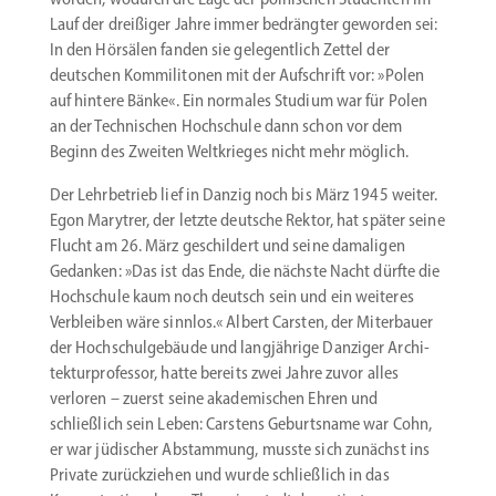
Lauf der dreißiger Jahre immer bedrängter geworden sei:
In den Hörsälen fanden sie gelegentlich Zettel der
deutschen Kommi­li­tonen mit der Aufschrift vor: »Polen
auf hintere Bänke«. Ein normales Studium war für Polen
an der Techni­schen Hochschule dann schon vor dem
Beginn des Zweiten Weltkrieges nicht mehr möglich.
Der Lehrbe­trieb lief in Danzig noch bis März 1945 weiter.
Egon Marytrer, der letzte deutsche Rektor, hat später seine
Flucht am 26. März geschildert und seine damaligen
Gedanken: »Das ist das Ende, die nächste Nacht dürfte die
Hochschule kaum noch deutsch sein und ein weiteres
Verbleiben wäre sinnlos.« Albert Carsten, der Miter­bauer
der Hochschul­ge­bäude und langjährige Danziger Archi­
tek­tur­pro­fessor, hatte bereits zwei Jahre zuvor alles
verloren – zuerst seine akade­mi­schen Ehren und
schließlich sein Leben: Carstens Geburtsname war Cohn,
er war jüdischer Abstammung, musste sich zunächst ins
Private zurück­ziehen und wurde schließlich in das