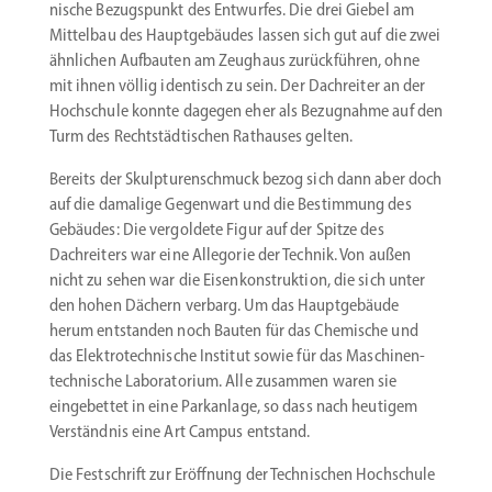
nische Bezugs­punkt des Entwurfes. Die drei Giebel am
Mittelbau des Haupt­ge­bäudes lassen sich gut auf die zwei
ähnlichen Aufbauten am Zeughaus zurück­führen, ohne
mit ihnen völlig identisch zu sein. Der Dachreiter an der
Hochschule konnte dagegen eher als Bezug­nahme auf den
Turm des Recht­städ­ti­schen Rathauses gelten.
Bereits der Skulp­tu­ren­schmuck bezog sich dann aber doch
auf die damalige Gegenwart und die Bestimmung des
Gebäudes: Die vergoldete Figur auf der Spitze des
Dachreiters war eine Allegorie der Technik. Von außen
nicht zu sehen war die Eisen­kon­struktion, die sich unter
den hohen Dächern verbarg. Um das Haupt­ge­bäude
herum entstanden noch Bauten für das Chemische und
das Elektro­tech­nische Institut sowie für das Maschi­nen­
tech­nische Labora­torium. Alle zusammen waren sie
einge­bettet in eine Parkanlage, so dass nach heutigem
Verständnis eine Art Campus entstand.
Die Festschrift zur Eröffnung der Techni­schen Hochschule