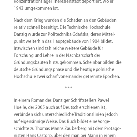
Konzen­tra­ti­ons­lager There­si­en­stadt depor­tiert, wo er
1943 umgekommen ist.
Nach dem Krieg wurden die Schäden an den Gebäuden
relativ schnell beseitigt. Die Technische Hochschule
Danzig wurde zur Politechnika Gdańska, deren Mittel­
punkt weiterhin das Haupt­ge­bäude von 1904 bildet.
Inzwi­schen sind zahlreiche weitere Gebäude für
Forschung und Lehre in der Nachbar­schaft der
Gründungs­bauten hinzu­ge­kommen. Scheinbar bilden die
deutsche Gründungs­phase und die heutige polnische
Hochschule zwei scharf vonein­ander getrennte Epochen.
* * *
In einem Roman des Danziger Schrift­stellers Paweł
Huelle, der 2005 auch auf Deutsch erschienen ist,
verbinden sich unter­schied­liche Tradi­ti­ons­linien jedoch
auf eigen­sinnige Weise. Das Buch bildet eine Vorge­
schichte zu Thomas Manns Zauberberg mit dem Protago­
nisten Hans Castorp, über den man bei Mann in einem