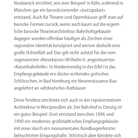
Neubarock errichtet, wie zum Beispiel in Köln, während in
München gar ein barocki­sie­render »Justiz­palast«
entstand. Auch für Theater und Opern­häuser griff man auf
barocke Formen zurück, wenn auch kaum auf die eigent­
liche barocke Theater­ar­chi­tektur. Bahnhofs­ge­bäude
dagegen wurden offenbar häufiger als Zeichen einer
regio­nalen Identität konzi­piert und weisen deshalb eine
große Stilvielfalt auf. Das gilt nicht zuletzt für die vom
sogenannten »Reise­kaiser« Wilhelm II. angesteu­erten
»Kaiser­bahnhöfe«: In Nieder­mendig in der Eifel ist das
Empfangs­ge­bäude ein düster wirkendes gotisches
Schlösschen, in Bad Homburg ein Neurenaissance-Bau
angelehnt an »altdeutsche« Rathäuser.
Diese Tendenz zeichnete sich auch in der reprä­sen­ta­tiven
Archi­tektur in Westpreußen ab. Der Bahnhof in Danzig ist
ein gutes Beispiel: Dort entstand zwischen 1896 und
1900 ein modernes großstäd­ti­sches Empfangs­ge­bäude
mit einer durch ein monumen­tales Rundbo­gen­fenster
beleuch­teten Eingangs­halle. Stilis­tisch aber kleidete sich