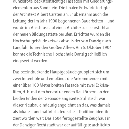
dunkelrote, backstein­sichtige Fassaden mit Gliede­rungs­
ele­menten aus Sandstein. Die finalen Entwürfe fertigte
der Architekt Albert Carsten an. Er übernahm auch die
Leitung der im Jahr 1900 begon­nenen Bauar­beiten – und
wurde im Anschluss auf einen Architektur-Lehrstuhl an
der neuen Bildungs­stätte berufen. Errichtet wurden die
Hochschul­ge­bäude »etwas abseits der von Danzig nach
Langfuhr führenden Großen Allee«. Am 6. Oktober 1904
konnte die Technische Hochschule Danzig schließlich
einge­weiht werden.
Das beein­dru­ckende Haupt­ge­bäude gruppiert sich um
zwei Innenhöfe und empfängt die Ankom­menden mit
einer über 100 Meter breiten Fassade mit zwei Eckri­sa­
liten, d. h. mit den hervor­tre­tenden Baukörpern an den
beiden Enden der Gebäu­de­längs­seite. Stilis­tisch war
dieser Neubau eindeutig angelehnt an das, was damals
als lokale – und natürlich deutsche – Tradition identi­fi­
ziert worden war: Das 1604 fertig­ge­stellte Zeughaus in
der Danziger Recht­stadt war der auffäl­ligste archi­tek­to­