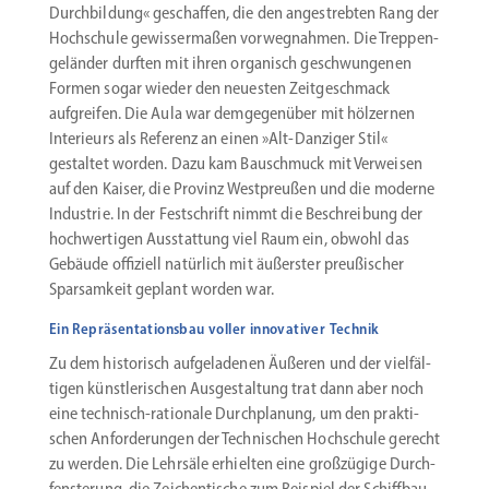
Durch­bildung« geschaffen, die den angestrebten Rang der
Hochschule gewis­ser­maßen vorweg­nahmen. Die Treppen­
ge­länder durften mit ihren organisch geschwun­genen
Formen sogar wieder den neuesten Zeitge­schmack
aufgreifen. Die Aula war demge­genüber mit hölzernen
Interieurs als Referenz an einen »Alt-Danziger Stil«
gestaltet worden. Dazu kam Bauschmuck mit Verweisen
auf den Kaiser, die Provinz Westpreußen und die moderne
Industrie. In der Festschrift nimmt die Beschreibung der
hochwer­tigen Ausstattung viel Raum ein, obwohl das
Gebäude offiziell natürlich mit äußerster preußi­scher
Sparsamkeit geplant worden war.
Ein Repräsentationsbau voller innovativer Technik
Zu dem histo­risch aufge­la­denen Äußeren und der vielfäl­
tigen künst­le­ri­schen Ausge­staltung trat dann aber noch
eine technisch-rationale Durch­planung, um den prakti­
schen Anfor­de­rungen der Techni­schen Hochschule gerecht
zu werden. Die Lehrsäle erhielten eine großzügige Durch­
fens­terung, die Zeichen­tische zum Beispiel der Schiff­bau­