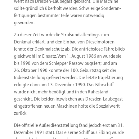
werft nach Dresden-Laubegast gebracht. Die Maschine
sollte gründlich überholt werden. Schwierige Sonder­an­
fer­ti­gungen bestimmter Teile waren notwendig
geworden.
Zu dieser Zeit wurde die ­Stralsund aller­dings zum
Denkmal erklärt, und den Einbau von Diesel­mo­toren
lehnte der Denkmal­schutz ab. Die antriebslose Fähre blieb
gleichwohl im Einsatz. Vom 1. August 1986 an wurde sie
bis 1990 von dem Schlepper Rassow bugsiert; und am
26. Oktober 1990 konnte der 100. Geburtstag seit der
Indienst­stellung gefeiert werden. Die letzte Trajek­tierung
erfolgte dann am 13. Dezember 1990. Das Fährschiff
wurde nicht mehr benötigt und in den Ruhestand
geschickt. Die beiden inzwi­schen aus Dresden-Laubegast
einge­trof­fenen neuen Maschinen holte die Spezi­al­werft
zurück.
Die offizielle Außer­dienst­stellung fand jedoch erst am 31.
Dezember 1991 statt. Das eiserne Schiff aus Elbing wurde