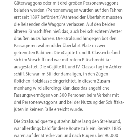
Güter­waggons oder mit drei großen Perso­nen­waggons
beladen werden. (Perso­nen­wagen wurden auf den Fähren
erst seit 1897 befördert.) Während der Überfahrt mussten
die Reisenden die Waggons verlassen. Auf den beiden
älteren Fährschiffen hieß das, auch bei schlechtem Wetter
draußen auszu­harren. Die Stralsund hingegen bot den
Passa­gieren während der Überfahrt Platz in zwei
getrennten Kabinen: Die »Cajüte I. und II. Classe« befand
sich im Vorschiff und war mit rotem Plüsch­mo­biliar
ausge­stattet. Die »Cajüte III. und IV. Classe« lag im Achter­
schiff. Sie war im Stil der damaligen, in den Zügen
üblichen Holzklasse einge­richtet. In diesem Zusam­
menhang wird aller­dings klar, dass das angeb­liche
Fassungs­ver­mögen von 300 Personen beim Verkehr mit
drei Perso­nen­waggons und bei der Nutzung der Schiffs­ka­
jüten in keinem Falle erreicht wurde.
Die Stralsund querte gut zehn Jahre lang den Strelasund,
war aller­dings bald für diese Route zu klein. Bereits 1885
waren auf der Strecke von und nach Rügen über 90.000