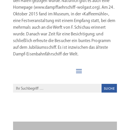
den Hafen gezogen wurde. Natürlich gibt es auch eine
Homepage (www.dampffaehrschiff-wolgast.org). Am 24.
Oktober 2015 fand im Museum, in der »Kaffee­mühle«,
eine Festver­an­staltung mit einem Empfang statt, bei dem
mehrmals auch an die Werft von F. Schichau erinnert
wurde. Danach war Zeit für eine Besich­tigung; und
schließlich erfreute die Besucher ein buntes Programm
auf dem Jubilä­ums­schiff. Es ist inzwi­schen das älteste
Dampf-Eisenbahnfährschiff der Welt.