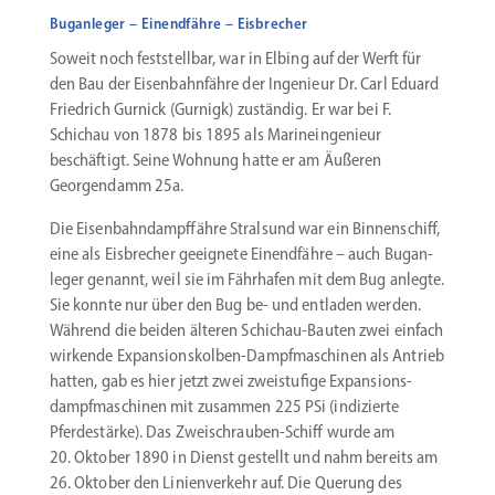
Buganleger – Einendfähre – Eisbrecher
Soweit noch feststellbar, war in Elbing auf der Werft für
den Bau der Eisen­bahn­­fähre der Ingenieur Dr. Carl Eduard
Friedrich Gur­nick (Gurnigk) zuständig. Er war bei F.
Schichau von 1878 bis 1895 als Marine­inge­nieur
beschäftigt. Seine Wohnung hatte er am Äußeren
Georgen­damm 25a.
Die Eisen­bahn­dampf­fähre Stralsund war ein Binnen­schiff,
eine als Eisbrecher geeignete Einend­fähre – auch Bugan­
leger genannt, weil sie im Fährhafen mit dem Bug anlegte.
Sie konnte nur über den Bug be- und entladen werden.
Während die beiden älteren Schichau-Bauten zwei einfach
wirkende Expansionskolben-Dampfmaschinen als Antrieb
hatten, gab es hier jetzt zwei zweistufige Expan­si­ons­
dampf­ma­schinen mit zusammen 225 PSi (indizierte
Pferde­stärke). Das Zweischrauben-Schiff wurde am
20. Oktober 1890 in Dienst gestellt und nahm bereits am
26. Oktober den Linien­verkehr auf. Die Querung des