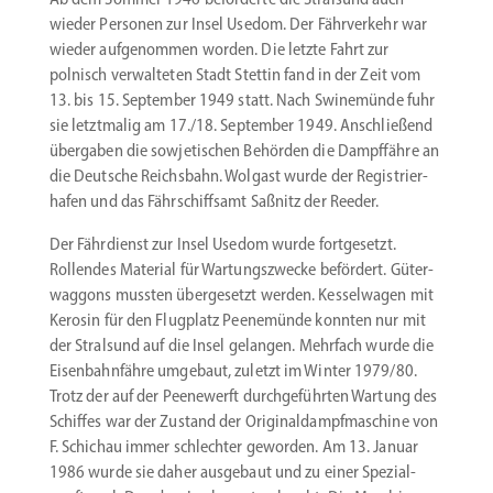
wieder Personen zur Insel Usedom. Der Fährverkehr war
wieder aufge­nommen worden. Die letzte Fahrt zur
polnisch verwal­teten Stadt Stettin fand in der Zeit vom
13. bis 15. September 1949 statt. Nach Swine­münde fuhr
sie letzt­malig am 17./18. September 1949. Anschließend
übergaben die sowje­ti­schen Behörden die Dampf­fähre an
die Deutsche Reichsbahn. Wolgast wurde der Regis­trier­
hafen und das Fährschiffsamt Saßnitz der Reeder.
Der Fährdienst zur Insel Usedom wurde fortge­setzt.
Rollendes Material für Wartungs­zwecke befördert. Güter­
waggons mussten überge­setzt werden. Kessel­wagen mit
Kerosin für den Flugplatz Peene­münde konnten nur mit
der Stralsund auf die Insel gelangen. Mehrfach wurde die
Eisen­bahnfähre umgebaut, zuletzt im Winter 1979/80.
Trotz der auf der Peene­werft durch­ge­führten Wartung des
Schiffes war der Zustand der Origi­nal­dampf­ma­schine von
F. Schichau immer schlechter geworden. Am 13. Januar
1986 wurde sie daher ausgebaut und zu einer Spezi­al­