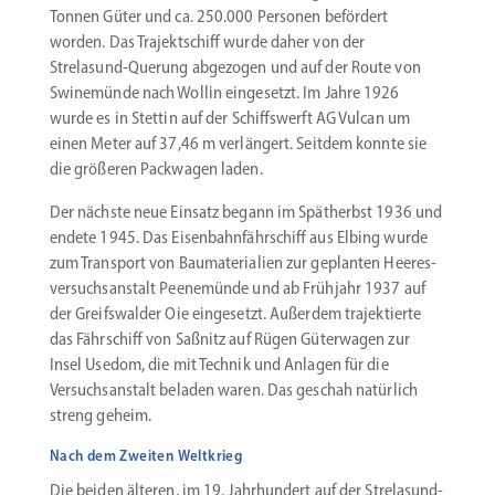
Tonnen Güter und ca. 250.000 Personen befördert
worden. Das Trajekt­schiff wurde daher von der
Strelasund-Querung abgezogen und auf der Route von
Swine­münde nach Wollin einge­setzt. Im Jahre 1926
wurde es in Stettin auf der Schiffs­werft AG Vulcan um
einen Meter auf 37,46 m verlängert. Seitdem konnte sie
die größeren Packwagen laden.
Der nächste neue Einsatz begann im Spätherbst 1936 und
endete 1945. Das ­Eisen­bahn­fähr­schiff aus Elbing wurde
zum Transport von Bauma­te­rialien zur geplanten Heeres­
ver­suchs­an­stalt Peene­münde und ab Frühjahr 1937 auf
der Greifs­walder Oie einge­setzt. Außerdem trajek­tierte
das Fährschiff von Saßnitz auf Rügen Güter­wagen zur
Insel Usedom, die mit Technik und Anlagen für die
Versuchs­an­stalt beladen waren. Das geschah natürlich
streng geheim.
Nach dem Zweiten Weltkrieg
Die beiden älteren, im 19. Jahrhundert auf der Strelasund-