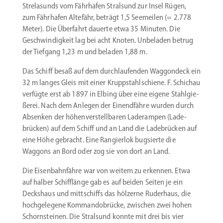
Strela­sunds vom Fährhafen Stralsund zur Insel Rügen,
zum Fährhafen Altefähr, beträgt 1,5 Seemeilen (= 2.778
Meter). Die Überfahrt dauerte etwa 35 Minuten. Die
Geschwin­digkeit lag bei acht Knoten. Unbeladen betrug
der Tiefgang 1,23 m und beladen 1,88 m.
Das Schiff besaß auf dem durch­lau­fenden Waggondeck ein
32 m langes Gleis mit einer Krupp­stahl­schiene. F. Schichau
verfügte erst ab 1897 in Elbing über eine ­eigene Stahl­gie­
ßerei. Nach dem Anlegen der Einend­fähre wurden durch
Absenken der höhen­ver­stell­baren Laderampen (Lade­
brücken) auf dem Schiff und an Land die Ladebrücken auf
eine Höhe gebracht. Eine Rangierlok bugsierte die
Waggons an Bord oder zog sie von dort an Land.
Die Eisen­bahn­fähre war von weitem zu erkennen. Etwa
auf halber Schifflänge gab es auf beiden Seiten je ein
Deckshaus und mittschiffs das hölzerne Ruderhaus, die
hochge­legene Komman­do­brücke, zwischen zwei hohen
Schorn­steinen. Die Stralsund konnte mit drei bis vier