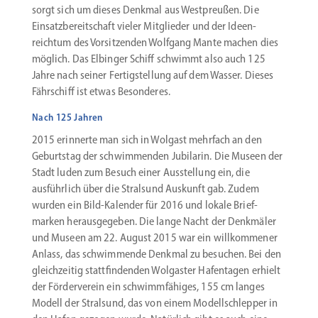
sorgt sich um dieses Denkmal aus Westpreußen. Die
Einsatz­be­reit­schaft vieler Mitglieder und der Ideen­
reichtum des Vorsit­zenden Wolfgang Mante machen dies
möglich. Das Elbinger Schiff schwimmt ­also auch 125
Jahre nach seiner Fertig­stellung auf dem Wasser. Dieses
Fährschiff ist etwas Besonderes.
Nach 125 Jahren
2015 erinnerte man sich in Wolgast mehrfach an den
Geburtstag der schwim­menden Jubilarin. Die Museen der
Stadt luden zum Besuch einer Ausstellung ein, die
ausführlich über die Stralsund Auskunft gab. Zudem
wurden ein Bild-Kalender für 2016 und lokale Brief­
marken heraus­ge­geben. Die lange Nacht der Denkmäler
und Museen am 22. August 2015 war ein willkom­mener
Anlass, das schwim­mende Denkmal zu besuchen. Bei den
gleich­zeitig statt­fin­denden Wolgaster Hafen­tagen erhielt
der Förder­verein ein schwimm­fä­higes, 155 cm langes
Modell der Stralsund, das von einem Modell­schlepper in