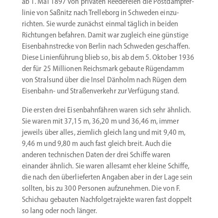
ab 1. Mai 1897 von privaten Reede­reien die Postdamp­fer­
linie von Saßnitz nach Trelleborg in Schweden einzu­
richten. Sie wurde zunächst einmal täglich in beiden
Richtungen befahren. Damit war zugleich eine günstige
Eisenbahn­strecke von Berlin nach Schweden geschaffen.
Diese Linien­führung blieb so, bis ab dem 5. Oktober 1936
der für 25 Millionen Reichsmark gebaute Rügen­damm
von Stralsund über die Insel Dänholm nach Rügen dem
Eisenbahn- und Straßen­verkehr zur Verfügung stand.
Die ersten drei Eisen­bahn­fähren waren sich sehr ähnlich.
Sie waren mit 37,15 m, 36,20 m und 36,46 m, immer
jeweils über alles, ziemlich gleich lang und mit 9,40 m,
9,46 m und 9,80 m auch fast gleich breit. Auch die
anderen techni­schen Daten der drei Schiffe waren
einander ähnlich. Sie waren allesamt eher kleine Schiffe,
die nach den überlie­ferten Angaben aber in der Lage sein
sollten, bis zu 300 Personen aufzu­nehmen. Die von F.
Schichau gebauten Nachfol­ge­tra­jekte waren fast doppelt
so lang oder noch länger.