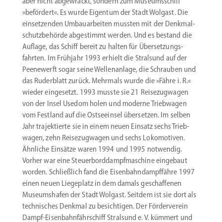
aber nicht abgewrackt, sondern zum Museums­schiff
»befördert«. Es wurde Eigentum der Stadt Wolgast. Die
einset­zenden Umbau­ar­beiten mussten mit der Denkmal­
schutz­be­hörde abgestimmt werden. Und es bestand die
Auflage, das Schiff bereit zu halten für Überset­zungs­
fahrten. Im Frühjahr 1993 erhielt die Stralsund auf der
Peene­werft sogar seine Wellen­anlage, die Schrauben und
das Ruder­blatt zurück. Mehrmals wurde die »Fähre i. R.«
wieder einge­setzt. 1993 musste sie 21 Reise­zug­wagen
von der Insel Usedom holen und moderne Trieb­wagen
vom Festland auf die Ostsee­insel übersetzen. Im selben
Jahr trajek­tierte sie in einem neuen Einsatz sechs Trieb­
wagen, zehn Reise­zug­wagen und sechs Lokomo­tiven.
Ähnliche Einsätze waren 1994 und 1995 notwendig.
Vorher war eine Steuer­bord­dampf­ma­schine eingebaut
worden. Schließlich fand die Eisenbahn­dampf­fähre 1997
einen neuen Liege­platz in dem damals geschaf­fenen
Museums­hafen der Stadt Wolgast. Seitdem ist sie dort als
techni­sches Denkmal zu besich­tigen. Der Förder­verein
Dampf-Eisenbahnfährschiff Stralsund e. V. kümmert und