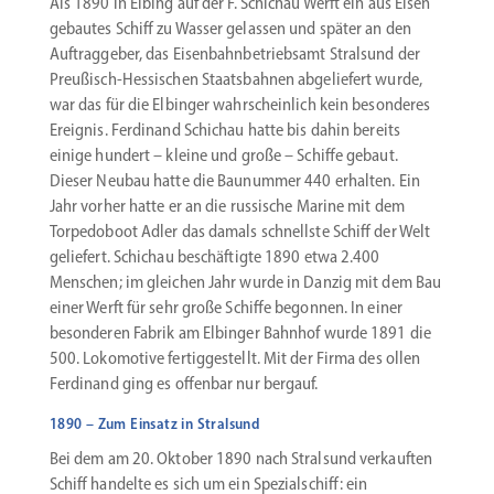
Als 1890 in Elbing auf der F. Schichau Werft ein aus Eisen
gebautes Schiff zu Wasser gelassen und später an den
Auftrag­geber, das Eisen­bahn­be­triebsamt Stralsund der
Preußisch-Hessischen Staats­bahnen abgeliefert wurde,
war das für die Elbinger wahrscheinlich kein beson­deres
Ereignis. Ferdinand Schichau hatte bis dahin bereits
einige hundert – kleine und große – Schiffe gebaut.
Dieser Neubau hatte die Baunummer 440 erhalten. Ein
Jahr vorher hatte er an die russische Marine mit dem
Torpe­doboot Adler das damals schnellste Schiff der Welt
geliefert. Schichau beschäf­tigte 1890 etwa 2.400
Menschen; im gleichen Jahr wurde in Danzig mit dem Bau
einer Werft für sehr große Schiffe begonnen. In einer
beson­deren Fabrik am Elbinger Bahnhof wurde 1891 die
500. Lokomotive fertig­ge­stellt. Mit der Firma des ollen
Ferdinand ging es offenbar nur bergauf.
1890 – Zum Einsatz in Stralsund
Bei dem am 20. Oktober 1890 nach Stralsund verkauften
Schiff handelte es sich um ein Spezi­al­schiff: ein