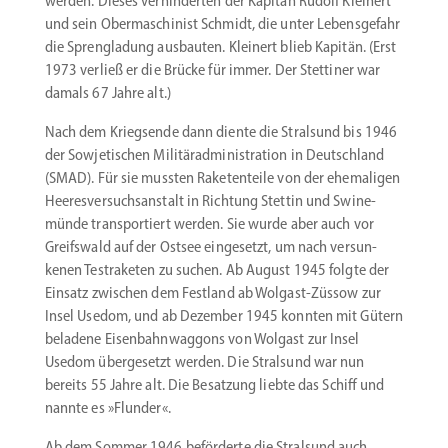
werden. Dieses verhin­derten der Kapitän Rudolf Kleinert
und sein Oberma­schinist Schmidt, die unter Lebens­gefahr
die Spreng­ladung ausbauten. Kleinert blieb Kapitän. (Erst
1973 verließ er die Brücke für immer. Der Stettiner war
damals 67 Jahre alt.)
Nach dem Kriegsende dann diente die Stralsund bis 1946
der Sowje­ti­schen Mili­tär­administration in Deutschland
(SMAD). Für sie mussten Raketen­teile von der ehema­ligen
Heeres­ver­suchs­an­stalt in Richtung Stettin und Swine­
münde trans­por­tiert werden. Sie wurde aber auch vor
Greifswald auf der Ostsee einge­setzt, um nach versun­
kenen Testra­keten zu suchen. Ab August 1945 folgte der
Einsatz zwischen dem Festland ab Wolgast-Züssow zur
Insel Usedom, und ab Dezember 1945 konnten mit Gütern
beladene Eisen­bahn­waggons von Wolgast zur Insel
Usedom überge­setzt werden. Die Stralsund war nun
bereits 55 Jahre alt. Die Besatzung liebte das Schiff und
nannte es »Flunder«.
Ab dem Sommer 1946 beför­derte die Stralsund auch