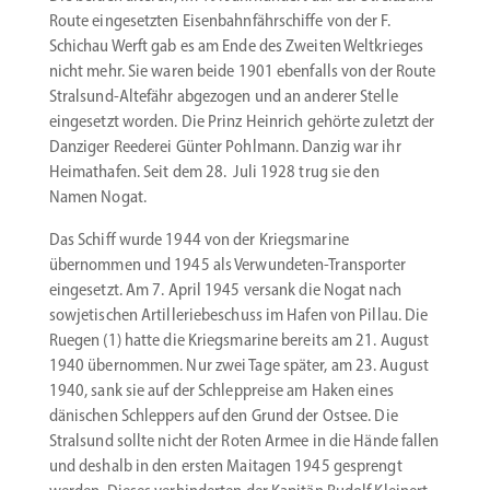
Route einge­setzten Eisen­bahn­fähr­schiffe von der F.
Schichau Werft gab es am Ende des Zweiten Weltkrieges
nicht mehr. Sie waren beide 1901 ebenfalls von der Route
Stralsund-Altefähr abgezogen und an anderer Stelle
einge­setzt worden. Die Prinz Heinrich gehörte zuletzt der
Danziger Reederei Günter Pohlmann. Danzig war ihr
Heimat­hafen. Seit dem 28. Juli 1928 trug sie den
Namen Nogat.
Das Schiff wurde 1944 von der Kriegs­marine
übernommen und 1945 als Verwundeten-Transporter
einge­setzt. Am 7. April 1945 versank die Nogat nach
sowje­ti­schen Artil­le­rie­be­schuss im Hafen von Pillau. Die
Ruegen (1) hatte die Kriegs­marine bereits am 21. August
1940 übernommen. Nur zwei Tage später, am 23. August
1940, sank sie auf der Schlep­preise am Haken eines
dänischen Schleppers auf den Grund der Ostsee. Die
Stralsund sollte nicht der Roten Armee in die Hände fallen
und deshalb in den ersten Maitagen 1945 gesprengt