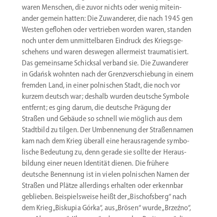
waren Menschen, die zuvor nichts oder wenig mitein­
ander gemein hatten: Die Zuwan­derer, die nach 1945 gen
Westen geflohen oder vertrieben worden waren, standen
noch unter dem unmit­tel­baren Eindruck des Kriegs­ge­
schehens und waren deswegen aller­meist trauma­ti­siert.
Das gemeinsame Schicksal verband sie. Die Zuwan­derer
in Gdańsk wohnten nach der Grenz­ver­schiebung in einem
fremden Land, in einer polni­schen Stadt, die noch vor
kurzem deutsch war; deshalb wurden deutsche Symbole
entfernt; es ging darum, die deutsche Prägung der
Straßen und Gebäude so schnell wie möglich aus dem
Stadtbild zu tilgen. Der Umben­nenung der Straßen­namen
kam nach dem Krieg überall eine heraus­ra­gende symbo­
lische Bedeutung zu, denn gerade sie sollte der Heraus­
bildung einer neuen Identität dienen. Die frühere
deutsche Benennung ist in vielen polni­schen Namen der
Straßen und Plätze aller­dings erhalten oder erkennbar
geblieben. Beispiels­weise heißt der „Bischofsberg“ nach
dem Krieg „Biskupia Górka“, aus „Brösen“ wurde „Brzeźno“,