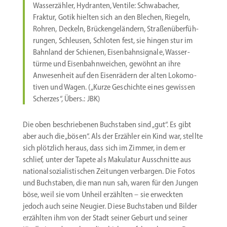
Wasser­zähler, Hydranten, Ventile: Schwa­bacher,
Fraktur, Gotik hielten sich an den Blechen, Riegeln,
Rohren, Deckeln, Brücken­ge­ländern, Straßen­über­füh­
rungen, Schleusen, Schloten fest, sie hingen stur im
Bahnland der Schienen, Eisen­bahn­si­gnale, Wasser­
türme und Eisen­bahn­weichen, gewöhnt an ihre
Anwesenheit auf den Eisen­rädern der alten Lokomo­
tiven und Wagen. („Kurze Geschichte eines gewissen
Scherzes“, Übers.: JBK)
Die oben beschrie­benen Buchstaben sind „gut“. Es gibt
aber auch die „bösen“. Als der Erzähler ein Kind war, stellte
sich plötzlich heraus, dass sich im Zimmer, in dem er
schlief, unter der Tapete als Makulatur Ausschnitte aus
natio­nal­so­zia­lis­ti­schen Zeitungen verbargen. Die Fotos
und Buchstaben, die man nun sah, waren für den Jungen
böse, weil sie vom Unheil erzählten – sie erweckten
jedoch auch seine Neugier. Diese Buchstaben und Bilder
erzählten ihm von der Stadt seiner Geburt und seiner